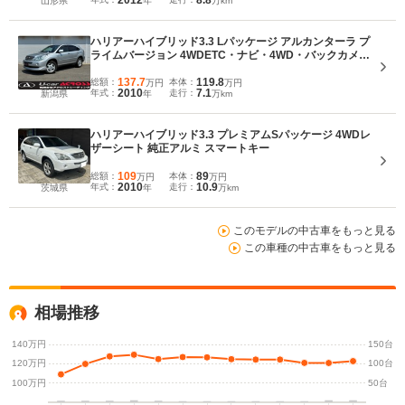
2012
8.8
山形県
年
万km
ハリアーハイブリッド3.3 Lパッケージ アルカンターラ プ
ライムバージョン 4WDETC・ナビ・4WD・バックカメ
ラ・パワーシート・スマートキー・CD・DVD・フォグラ
ンプ・電動リアゲート・クルコン
137.7
119.8
総額：
本体：
万円
万円
2010
7.1
年式：
走行：
新潟県
年
万km
ハリアーハイブリッド3.3 プレミアムSパッケージ 4WDレ
ザーシート 純正アルミ スマートキー
109
89
総額：
本体：
万円
万円
2010
10.9
年式：
走行：
茨城県
年
万km
このモデルの中古車をもっと見る
この車種の中古車をもっと見る
相場推移