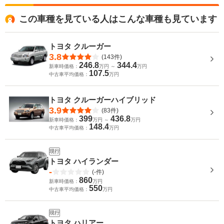
この車種を見ている人はこんな車種も見ています
トヨタ クルーガー
3.8
(143件)
246.8
344.4
新車時価格：
万円 ～
万円
107.5
中古車平均価格：
万円
トヨタ クルーガーハイブリッド
3.9
(83件)
399
436.8
新車時価格：
万円 ～
万円
148.4
中古車平均価格：
万円
現行
トヨタ ハイランダー
-
(-件)
860
新車時価格：
万円
550
中古車平均価格：
万円
現行
トヨタ ハリアー