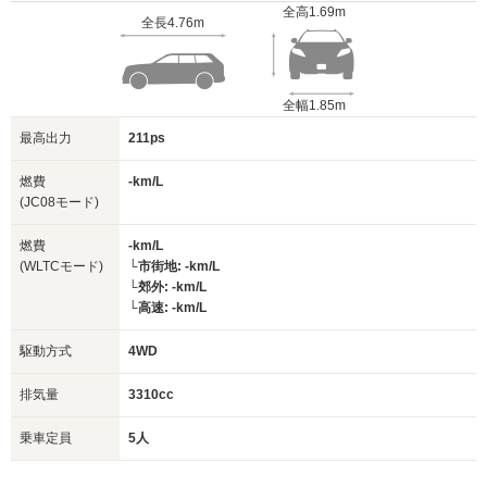
全高
1.69m
全長
4.76m
全幅
1.85m
最高出力
211ps
燃費
-km/L
(JC08モード)
燃費
-km/L
(WLTCモード)
└市街地: -km/L
└郊外: -km/L
└高速: -km/L
駆動方式
4WD
排気量
3310cc
乗車定員
5人