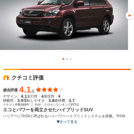
クチコミ評価
4.1
総合評価
点
4.1
4
4
デザイン：
走行性：
居住性：
3.9
3.8
3.7
積載性：
運転しやすさ：
維持費：
｜
クチコミ件数
103
件
SUV・クロカンランキング
277
位
エコとパワーを両立させたハイブリッドSUV
ハリアーにTHSIIと呼ばれるハイパワーハイブリッドシステムを搭載。THSIIは
高出力の3.3LのV6ガソリンエンジンと高性能モーターを組み合わせたシステ
すべて見る
ム。前モーターに加えて後ろのモーターがアシストすることで、前後の駆動力
バランスを最適化し、4WDならではの高い走破性を発揮する。さらに車両が限