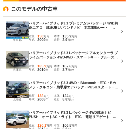
界挙動に至る前にエンジン、ブレーキなどをバランスよく最適に統合制御して
このモデルの中古車
車両を安定させるVDIMの採用により、車両運動性能を余すところなく引き出し
た。また272psのパワーを発揮しながら、燃費は10・15モードで17.8km/Lとい
う低燃費を達成。(2005.3)
ハリアーハイブリッド3.3 プレミアムSパッケージ 4WD純
正エアロ 純正JBLサウンドナビ 本革電動シート シ
ートヒーター バックカメラ MD・CD・DVD再生 ス
マートキー パワーバックドア クルーズコントロー
150
135.9
総額：
本体：
万円
万円
2009
2.9
年式：
走行：
東京都
年
万km
ル AC100V HIDランプ 純正18AW
ハリアーハイブリッド3.3 Lパッケージ アルカンターラ プ
ライムバージョン 4WD4WD・スマートキー・クルーズコ
ントロール・純正HDDナビ・Bカメラ・ETC・ハーフレ
ザーシート・パワーシート・パワートランク・JBLサウ
185.9
162.6
総額：
本体：
万円
万円
2010
2.7
年式：
走行：
兵庫県
年
万km
ンド・18インチ純正AW・ディスチャージライト・
ハリアーハイブリッド3.3 4WD・Bluetooth・ETC・Bカ
メラ・クルコン・助手席エアバック・PUSHスタート・社
外ナビ・DVD・本州仕入
138
124
総額：
本体：
万円
万円
2008
8.8
年式：
走行：
北海道
年
万km
ハリアーハイブリッド3.3 Lパッケージ 4WD純正ナビ
PUSH オートAC・ライト ETC 電動リアゲート
AC100V ソナー
120.1
106.5
総額：
本体：
万円
万円
年式：
走行：