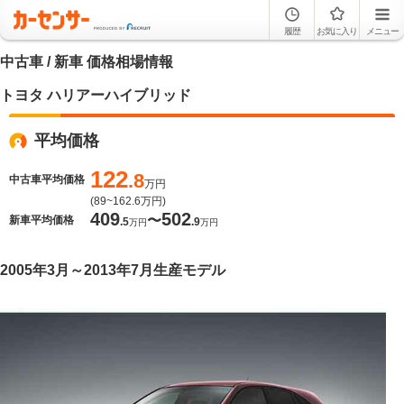
履歴
お気に入り
メニュー
中古車 / 新車 価格相場情報
トヨタ ハリアーハイブリッド
平均価格
122
.8
中古車平均価格
万円
(
89~162.6
万円)
409
502
〜
新車平均価格
.5
.9
万円
万円
2005年3月～2013年7月生産モデル