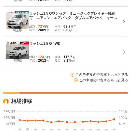
2013
5.1
長野県
年
万km
ラッシュ1.5 Gワンセグ ミュージックプレイヤー接続
可 エアコン エアバック ダブルエアバック キーレ
スエントリー パワーウィンドウ パワーステアリン
グ ABS アルミホイール DVD再生
73
63.8
総額：
本体：
万円
万円
2009
8.0
年式：
走行：
埼玉県
年
万km
ラッシュ1.5 G 4WD
124
115.5
総額：
本体：
万円
万円
2012
8.1
年式：
走行：
長野県
年
万km
このモデルの中古車をもっと見る
この車種の中古車をもっと見る
相場推移