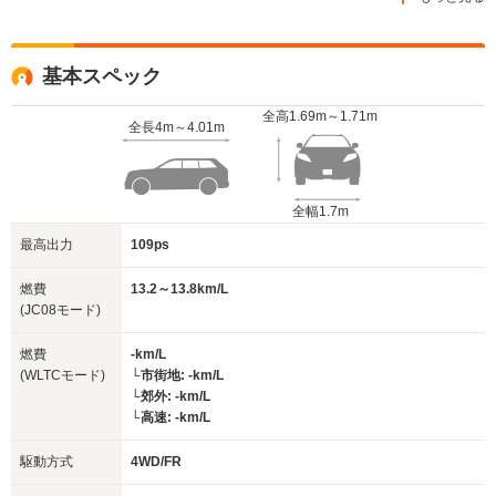
基本スペック
全高
1.69m～1.71m
全長
4m～4.01m
全幅
1.7m
最高出力
109ps
燃費
13.2～13.8km/L
(JC08モード)
燃費
-km/L
(WLTCモード)
└市街地: -km/L
└郊外: -km/L
└高速: -km/L
駆動方式
4WD/FR