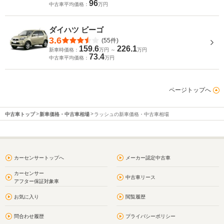
96
中古車平均価格：
万円
ダイハツ ビーゴ
3.6
(55件)
159.6
226.1
新車時価格：
万円 ～
万円
73.4
中古車平均価格：
万円
ページトップへ
中古車トップ
新車価格・中古車相場
ラッシュの新車価格・中古車相場
カーセンサートップへ
メーカー認定中古車
カーセンサー
中古車リース
アフター保証対象車
お気に入り
閲覧履歴
問合わせ履歴
プライバシーポリシー