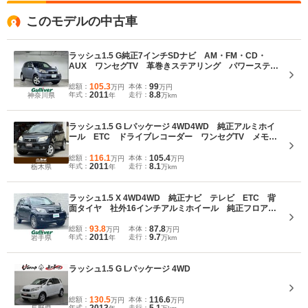
メタル調パネルを用いてスポーティさを演出している。また撥水シートや、リ
このモデルの中古車
アシートを格納することで出現する750Lの荷室など、SUVらしい装備も採用。
駆動方式は悪路走破性の高いセンターデフロック付きフルタイム4WDで、VSC
も設定される。エンジンは1.5Lの直4のみ。(2006.1)
ラッシュ1.5 G純正7インチSDナビ AM・FM・CD・
AUX ワンセグTV 革巻きステアリング パワーステア
リング 純正フロアマット ETC ドアバイザー
ABS 純正アルミホイール
105.3
99
総額：
本体：
万円
万円
2011
8.8
年式：
走行：
神奈川県
年
万km
ラッシュ1.5 G Lパッケージ 4WD4WD 純正アルミホイ
ール ETC ドライブレコーダー ワンセグTV メモリ
ナビ CD再生 オートエアコン ドアバイザー フォグ
ランプ センタデフロック 純正フロアマット 頭部衝
116.1
105.4
総額：
本体：
万円
万円
2011
8.1
年式：
走行：
栃木県
年
万km
撃緩和ヘッドレスト
ラッシュ1.5 X 4WD4WD 純正ナビ テレビ ETC 背
面タイヤ 社外16インチアルミホイール 純正フロアマ
ット ドアバイザー 冬タイヤ4本車載
93.8
87.8
総額：
本体：
万円
万円
2011
9.7
年式：
走行：
岩手県
年
万km
ラッシュ1.5 G Lパッケージ 4WD
130.5
116.6
総額：
本体：
万円
万円
年式：
走行：