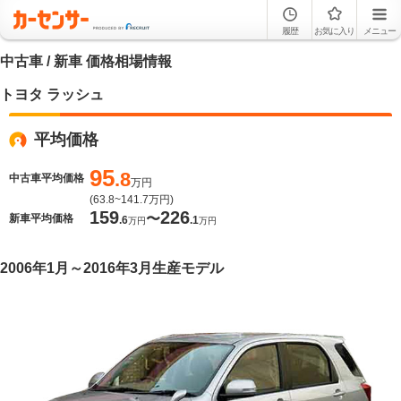
履歴
お気に入り
メニュー
中古車 / 新車 価格相場情報
トヨタ ラッシュ
平均価格
95
.8
中古車平均価格
万円
(
63.8~141.7
万円)
159
226
〜
新車平均価格
.6
.1
万円
万円
2006年1月～2016年3月生産モデル