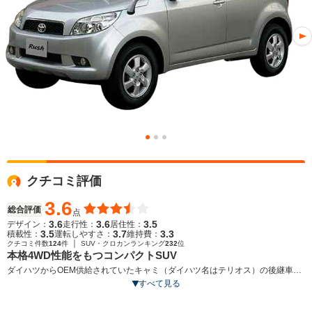
クチコミ評価
3.6
総合評価
点
3.6
3.6
3.5
デザイン：
走行性：
居住性：
3.5
3.7
3.3
積載性：
運転しやすさ：
維持費：
｜
クチコミ件数
124
件
SUV・クロカンランキング
232
位
本格4WD性能をもつコンパクトSUV
ダイハツからOEM供給されていたキャミ（ダイハツ名はテリオス）の後継車
で、ボディサイズを拡大することで、居住空間と荷室が広くなった。ダイハツ
すべて見る
ビーゴとは兄弟車。エクステリアデザインは、力強いマスクとオーバーフェン
ダーによりSUVらしさを表現。内装には、センタークラスターやドアトリムに