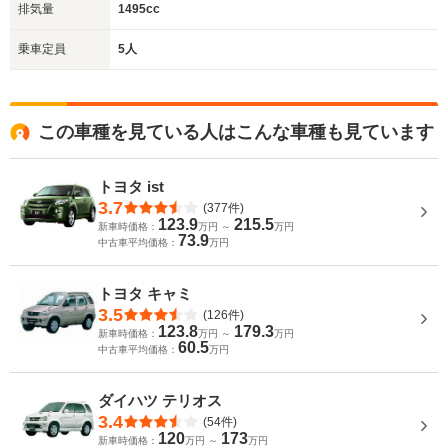
排気量
1495cc
乗車定員
5人
この車種を見ている人はこんな車種も見ています
トヨタ ist
3.7
(377件)
123.9
215.5
新車時価格：
万円 ～
万円
73.9
中古車平均価格：
万円
トヨタ キャミ
3.5
(126件)
123.8
179.3
新車時価格：
万円 ～
万円
60.5
中古車平均価格：
万円
ダイハツ テリオス
3.4
(54件)
120
173
新車時価格：
万円 ～
万円