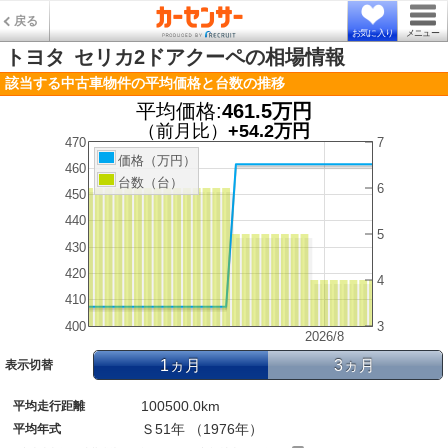
戻る
お気に入り
メニュー
トヨタ
セリカ2ドアクーペの相場情報
該当する中古車物件の平均価格と台数の推移
平均価格:
461.5万円
（前月比）
+54.2万円
470
7
価格（万円）
460
台数（台）
6
450
440
5
430
420
4
410
400
3
2026/8
1ヵ月
3ヵ月
表示切替
100500.0km
平均走行距離
Ｓ51年 （1976年）
平均年式