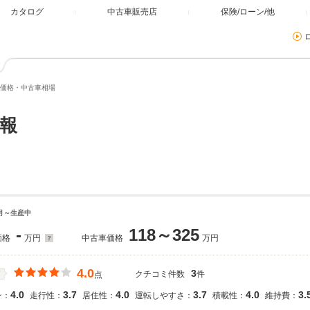
カタログ
中古車販売店
保険/ローン/他
価格・中古車相場
報
9月～生産中
-
118～325
価格
万円
中古車価格
万円
4.0
3
クチコミ件数
件
価
点
4.0
3.7
4.0
3.7
4.0
3.
ン：
走行性：
居住性：
運転しやすさ：
積載性：
維持費：