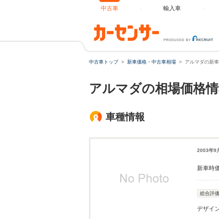
中古車
輸入車
中古車トップ
新車価格・中古車相場
アルマダの新車
アルマダの相場価格情
車種情報
2003年
新車時
総合評
デザイ