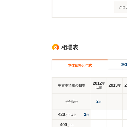
クロ
相場表
本
本体価格と年式
2012
年
2013
2
中古車情報の相場
年
以前
5
2
合計
台
台
420
3
万円以上
台
400
万円~