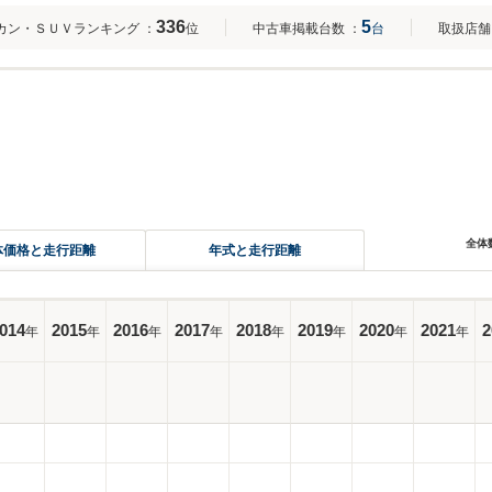
336
5
カン・ＳＵＶランキング
：
位
中古車掲載台数
：
台
取扱店舗
全体
体価格と走行距離
年式と走行距離
014
2015
2016
2017
2018
2019
2020
2021
2
年
年
年
年
年
年
年
年