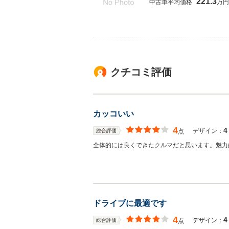
221.3
中古車平均価格
万円
クチコミ評価
カッコいい
4
4
デザイン：
総合評価
点
全体的には良くできたクルマだと思います。魅力
ドライブに最適です
4
4
デザイン：
総合評価
点