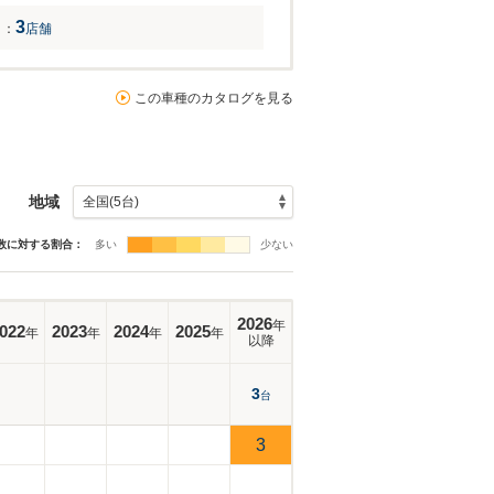
3
：
店舗
この車種のカタログを見る
地域
数に対する割合：
多い
少ない
2026
年
022
2023
2024
2025
年
年
年
年
以降
3
台
3