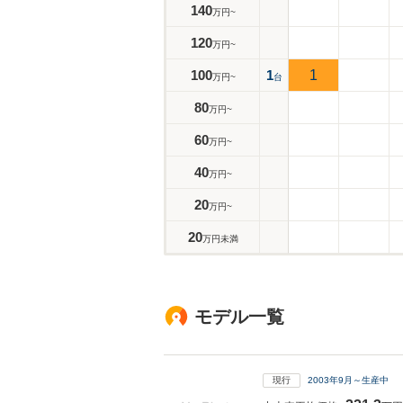
140
万円~
120
万円~
100
1
1
万円~
台
80
万円~
60
万円~
40
万円~
20
万円~
20
万円未満
モデル一覧
現行
2003年9月～生産中