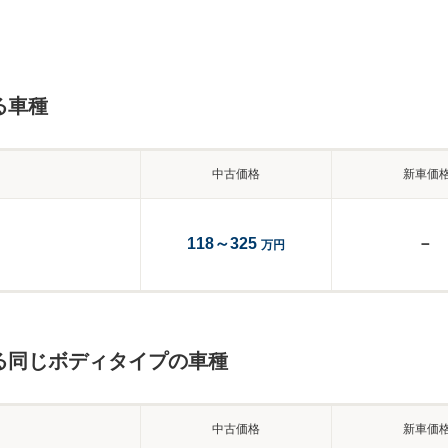
る車種
中古価格
新車価
118～325
－
万円
る同じボディタイプの車種
中古価格
新車価