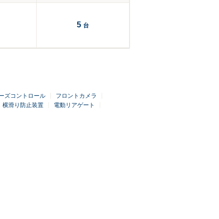
5
台
ーズコントロール
フロントカメラ
横滑り防止装置
電動リアゲート