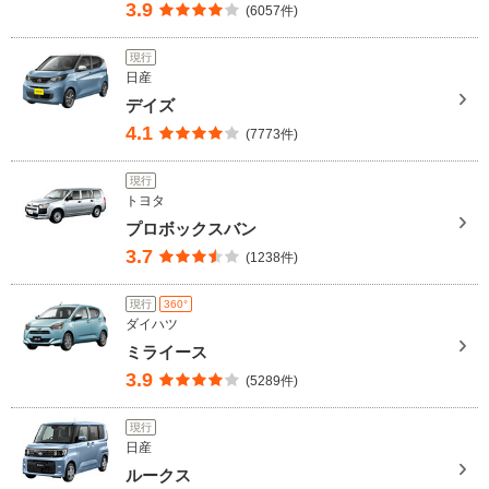
3.9
(6057件)
現行
日産
デイズ
4.1
(7773件)
現行
トヨタ
プロボックスバン
3.7
(1238件)
現行
360°
ダイハツ
ミライース
3.9
(5289件)
現行
日産
ルークス