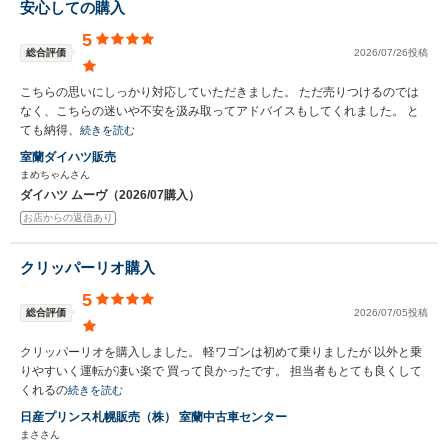
安心しての購入
5
総合評価
2026/07/26投稿
こちらの思いにしっかり対応していただきました。 ただ売りつけるのでは
なく、こちらの迷いや不安を汲み取ってアドバイスもしてくれました。 と
ても納得、
続きを読む
室蘭ダイハツ販売
まめちゃんさん
ダイハツ ムーヴ（2026/07購入）
お店からの返信あり
クリッパーリオ購入
5
総合評価
2026/07/05投稿
クリッパーリオを購入しました。 軽ワゴンは初めて乗りましたが 以外と乗
りやすいく運転が凄い楽で 買って良かったです。 担当者もとても良くして
くれるの
続きを読む
日産プリンス札幌販売（株） 室蘭中古車センター
まささん