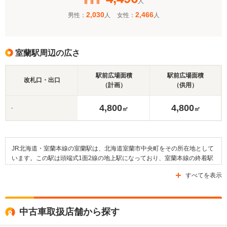
人
2,030
2,466
男性：
人
女性：
人
室蘭駅周辺の広さ
駅前広場面積
駅前広場面積
改札口・出口
（計画）
（供用）
4,800
4,800
-
㎡
㎡
JR北海道・室蘭本線の室蘭駅は、北海道室蘭市中央町をその所在地として
います。この駅は頭端式1面2線の地上駅になっており、室蘭本線の終着駅
になっています。そして、この室蘭駅と隣接している駅は、室蘭本線の母
すべてを表示
恋駅（ぼこいえき）になります。また、当駅周辺は多くの住宅が立ち並ん
でいるほか、森林なども見られます。さらに、室蘭市役所や室蘭市立図書
館、室蘭市青少年科学館などの公共施設が設けられているほか、入江運動
公園などもあります。なお、当駅周辺を通る道路に関しては、国道36号線
中古車取扱店舗から探す
や道道699号線、道道844号線などを利用することができます。