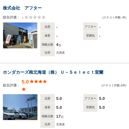
株式会社 アフター
-
総合評価：
(クチコミ件数:-件)
-
-
品質
アフター
-
-
接客
雰囲気
4
掲載台数
台
住所
北海道
ホンダカーズ南北海道（株） Ｕ－Ｓｅｌｅｃｔ室蘭
5.0
総合評価：
(クチコミ件数:4件)
5.0
5.0
品質
アフター
5.0
5.0
接客
雰囲気
17
掲載台数
台
住所
北海道