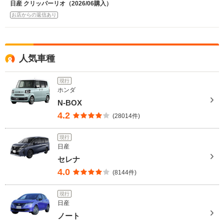
日産 クリッパーリオ（2026/06購入）
お店からの返信あり
人気車種
現行
ホンダ
N-BOX
4.2
(28014件)
現行
日産
セレナ
4.0
(8144件)
現行
日産
ノート