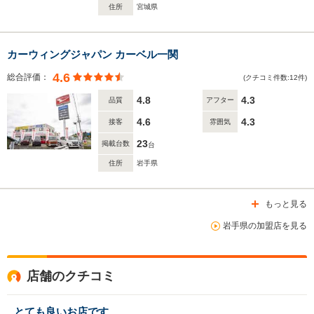
住所
宮城県
カーウィングジャパン カーベル一関
4.6
総合評価：
(クチコミ件数:12件)
4.8
4.3
品質
アフター
4.6
4.3
接客
雰囲気
23
掲載台数
台
住所
岩手県
もっと見る
岩手県の加盟店を見る
店舗のクチコミ
とても良いお店です