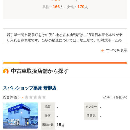
166
170
男性：
人
女性：
人
岩手県一関市花泉町をその所在地とする油島駅は、JR東日本東北本線が乗
り入れる停車駅です。当駅の構造については、地上駅で、相対式ホームの
2面2線となっています。跨線橋で互いのホームを繋いでおり、乗り場は駅
すべてを表示
舎側が一ノ関方面で、その反対側が小牛田（こごた）・塩釜方面となって
います。そして、当駅に隣接するのは石越駅と花泉駅です。道路について
は、県道183号線や国道342号線（一関街道）といった道路が通っていま
す。田畑が駅の近隣に広がっており、一関市立わくつこども園や一関市立
中古車取扱店舗から探す
油島小学校といった施設があります。
スバルショップ栗原 若柳店
-
総合評価：
(クチコミ件数:-件)
-
-
品質
アフター
-
-
接客
雰囲気
15
掲載台数
台