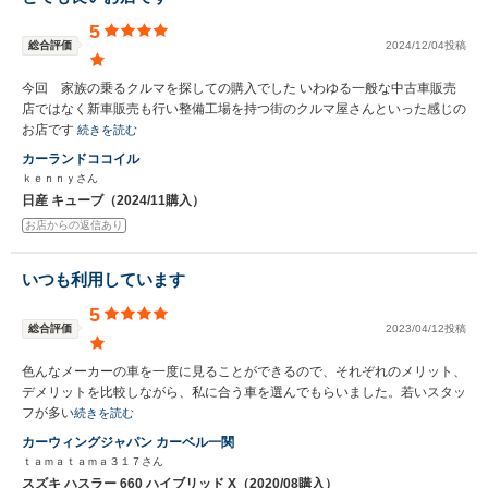
5
総合評価
2024/12/04投稿
今回 家族の乗るクルマを探しての購入でした いわゆる一般な中古車販売
店ではなく新車販売も行い整備工場を持つ街のクルマ屋さんといった感じの
お店です
続きを読む
カーランドココイル
ｋｅｎｎｙさん
日産 キューブ（2024/11購入）
お店からの返信あり
いつも利用しています
5
総合評価
2023/04/12投稿
色んなメーカーの車を一度に見ることができるので、それぞれのメリット、
デメリットを比較しながら、私に合う車を選んでもらいました。若いスタッ
フが多い
続きを読む
カーウィングジャパン カーベル一関
ｔａｍａｔａｍａ３１７さん
スズキ ハスラー 660 ハイブリッド X（2020/08購入）