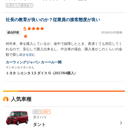
お店からの返信あり
社長の教育が良いのか？従業員の接客態度が良い
5
総合評価
2019/01/05投稿
何年来、車を購入しているが、途中で故障したとき、夜遅くても対応してく
れるので、安心して購入出来るし、中古車の場合、購入者がこのくらいの金
額で探し
続きを読む
カーウィングジャパン カーベル一関
マンネンセイネンさん
トヨタ シエンタ 1.5 ダイス G（2017/04購入）
人気車種
現行
360°
ダイハツ
タント