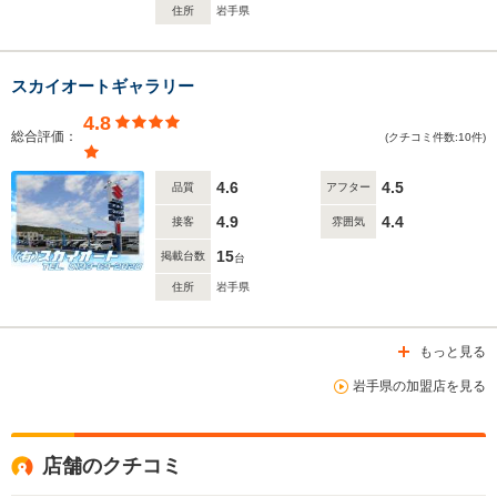
住所
岩手県
スカイオートギャラリー
4.8
総合評価：
(クチコミ件数:10件)
4.6
4.5
品質
アフター
4.9
4.4
接客
雰囲気
15
掲載台数
台
住所
岩手県
もっと見る
岩手県の加盟店を見る
店舗のクチコミ