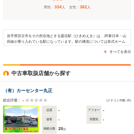
334
362
男性：
人
女性：
人
岩手県宮古市をその所在地とする蟇目駅（ひきめえき）は、JR東日本・山
田線が乗り入れている駅になっています。駅の構造については単式ホーム
1面1線を有する地上駅となっており、山田線内においては茂市駅および花
すべてを表示
原市駅（けばらいちえき）が当駅と隣接している駅となっています。そし
て、駅周辺には広大な森林が存在しており、閉伊川が流れています。ま
た、近隣には蟇目簡易郵便局や蟇目区民会館などが設けられています。な
お、蟇目駅の周辺を通っている道路については国道106号線などを挙げる
中古車取扱店舗から探す
ことができます。
（有）カーセンター丸正
-
総合評価：
(クチコミ件数:-件)
-
-
品質
アフター
-
-
接客
雰囲気
20
掲載台数
台