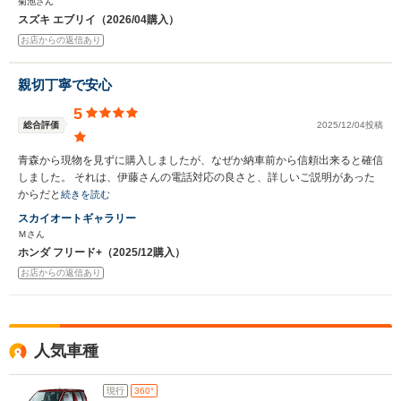
菊池さん
スズキ エブリイ（2026/04購入）
お店からの返信あり
親切丁寧で安心
5
総合評価
2025/12/04投稿
青森から現物を見ずに購入しましたが、なぜか納車前から信頼出来ると確信
しました。 それは、伊藤さんの電話対応の良さと、詳しいご説明があった
からだと
続きを読む
スカイオートギャラリー
Ｍさん
ホンダ フリード+（2025/12購入）
お店からの返信あり
人気車種
現行
360°