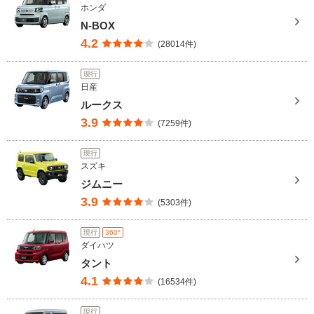
ホンダ
N-BOX
4.2
(28014件)
現行
日産
ルークス
3.9
(7259件)
現行
スズキ
ジムニー
3.9
(5303件)
現行
360°
ダイハツ
タント
4.1
(16534件)
現行