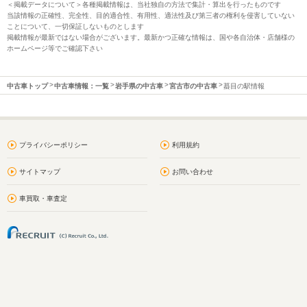
＜掲載データについて＞各種掲載情報は、当社独自の方法で集計・算出を行ったものです
当該情報の正確性、完全性、目的適合性、有用性、適法性及び第三者の権利を侵害していない
ことについて、一切保証しないものとします
掲載情報が最新ではない場合がございます。最新かつ正確な情報は、国や各自治体・店舗様の
ホームページ等でご確認下さい
中古車トップ
中古車情報：一覧
岩手県の中古車
宮古市の中古車
蟇目の駅情報
プライバシーポリシー
利用規約
サイトマップ
お問い合わせ
車買取・車査定