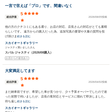
一言で言えば「プロ」です、間違いなく
5
総合評価
2026/08/05投稿
他の方のクチコミにもある通り、お店の対応、店長さんの対応がとても素晴
らしいです。 遠方からの購入だった為、追加写真の要望や大量の質問を投
げ掛けま
続きを読む
スカイオートギャラリー
ジャスティ買いましたさん
スバル ジャスティ（2026/08購入）
お店からの返信あり
大変満足してます
5
総合評価
2026/04/02投稿
まだ納車前ですが、希望した車が見つかり、少々予算オーバーでしたので迷
った状態で伺いましたが、店長の客対応とサービスに惚れて即決しました。
待ち遠し
続きを読む
スカイオートギャラリー