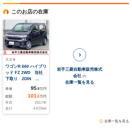
このお店の在庫
スズキ
ワゴンR 660 ハイブリ
岩手三菱自動車販売株式
ッド FZ 2WD 当社
会社
の
下取り 2DIN
在庫一覧を見る
CD/Bluetooth/USBオ
95
本体
.9
万円
ーディオ ステアリン
101
総額
.8
万円
グオーディオスイッ
年式
2017
年
チ 運転席シートヒー
走行
4.6
万km
ター スマートキー
プッシュスタート ア
在庫一覧を見る
イドリングストップ