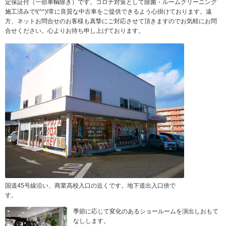
定保証付（一部車輌除き）です。コロナ対策として除菌・ルームクリーニング
施工済みで!(^^)!常に良質な中古車をご提供できるよう心掛けております。遠
方、ネットお問合せのお客様も真摯にご対応させて頂きますのでお気軽にお問
合せください。心よりお待ち申し上げております。
国道45号線沿い、商業高校入口の近くです。地下道出入口傍で
す。
季節に応じて変化のあるショールームを演出しおもて
なしします。