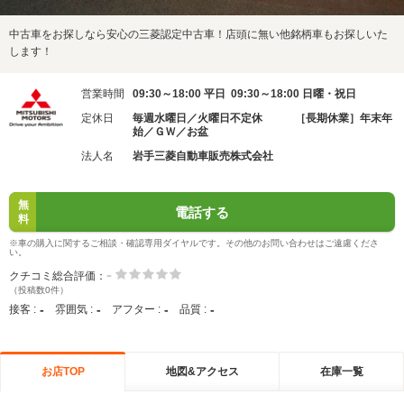
中古車をお探しなら安心の三菱認定中古車！店頭に無い他銘柄車もお探しいた
します！
営業時間
09:30～18:00 平日 09:30～18:00 日曜・祝日
定休日
毎週水曜日／火曜日不定休 ［長期休業］年末年
始／ＧＷ／お盆
法人名
岩手三菱自動車販売株式会社
無
電話する
料
※車の購入に関するご相談・確認専用ダイヤルです。その他のお問い合わせはご遠慮くださ
い。
-
クチコミ総合評価：
（投稿数0件）
-
-
-
-
接客 :
雰囲気 :
アフター :
品質 :
お店TOP
地図&アクセス
在庫一覧