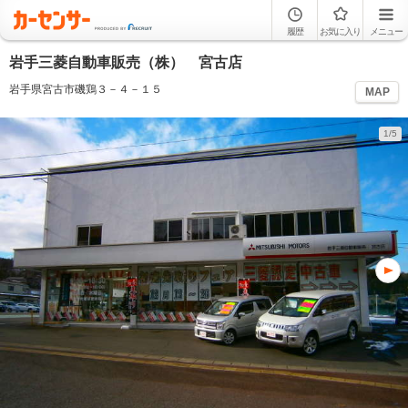
履歴
お気に入り
メニュー
岩手三菱自動車販売（株） 宮古店
岩手県宮古市磯鶏３－４－１５
MAP
1/5