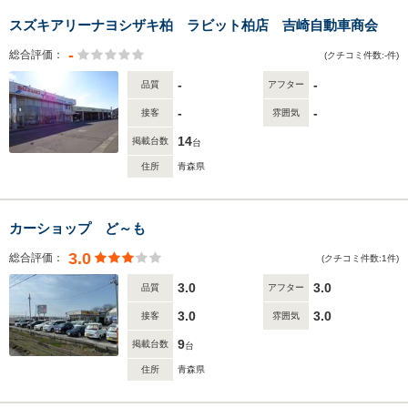
スズキアリーナヨシザキ柏 ラビット柏店 吉崎自動車商会
-
総合評価：
(クチコミ件数:-件)
-
-
品質
アフター
-
-
接客
雰囲気
14
掲載台数
台
住所
青森県
カーショップ ど～も
3.0
総合評価：
(クチコミ件数:1件)
3.0
3.0
品質
アフター
3.0
3.0
接客
雰囲気
9
掲載台数
台
住所
青森県