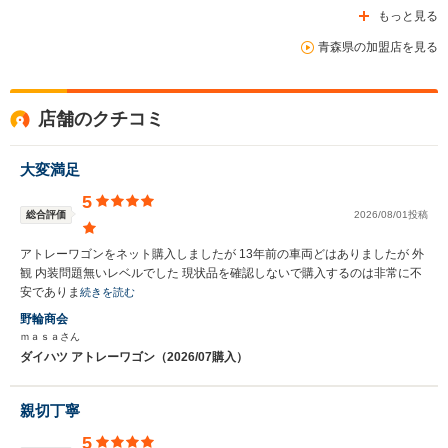
もっと見る
青森県の加盟店を見る
店舗のクチコミ
大変満足
5
総合評価
2026/08/01投稿
アトレーワゴンをネット購入しましたが 13年前の車両どはありましたが 外
観 内装問題無いレベルでした 現状品を確認しないで購入するのは非常に不
安でありま
続きを読む
野輪商会
ｍａｓａさん
ダイハツ アトレーワゴン（2026/07購入）
親切丁寧
5