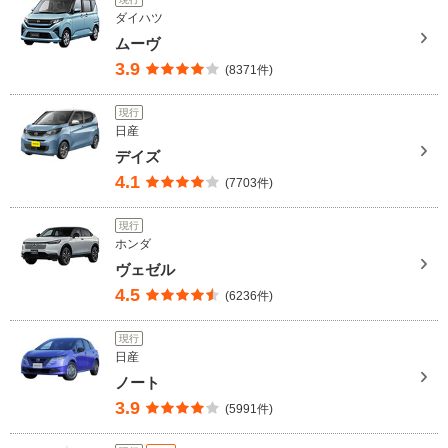
ダイハツ
ムーヴ
3.9
(8371件)
現行
日産
デイズ
4.1
(7703件)
現行
ホンダ
ヴェゼル
4.5
(6236件)
現行
日産
ノート
3.9
(5991件)