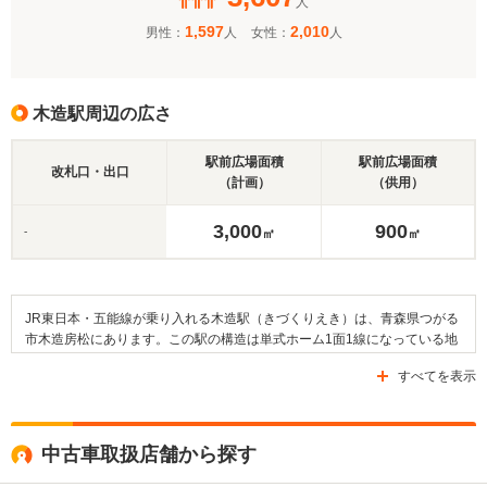
人
1,597
2,010
男性：
人
女性：
人
木造駅周辺の広さ
駅前広場面積
駅前広場面積
改札口・出口
（計画）
（供用）
3,000
900
-
㎡
㎡
JR東日本・五能線が乗り入れる木造駅（きづくりえき）は、青森県つがる
市木造房松にあります。この駅の構造は単式ホーム1面1線になっている地
上駅であり、中田駅および五所川原駅がJR五能線内での当駅の隣接駅にな
すべてを表示
ります。そして、駅の周辺は田畑が広がる住宅地になっており、つがる市
役所や生涯学習交流センター・松の館、縄文住居展示資料館・カルコなど
の公共施設が設けられています。また、つがる市立向陽小学校、つがる市
立木造中学校、青森県立木造高等学校などの教育施設があるほか、実相寺
中古車取扱店舗から探す
や三新田神社などの寺社も建てられています。