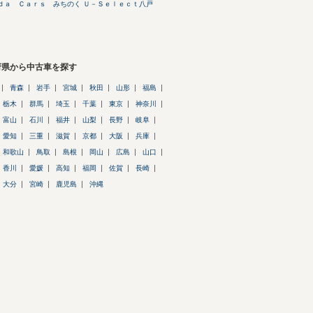
ｄａ Ｃａｒｓ みちのく Ｕ－Ｓｅｌｅｃｔ八戸
府県から中古車を探す
青森
岩手
宮城
秋田
山形
福島
栃木
群馬
埼玉
千葉
東京
神奈川
富山
石川
福井
山梨
長野
岐阜
愛知
三重
滋賀
京都
大阪
兵庫
和歌山
鳥取
島根
岡山
広島
山口
香川
愛媛
高知
福岡
佐賀
長崎
大分
宮崎
鹿児島
沖縄