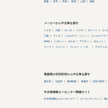
青森
岩手
宮城
秋田
山形
福島
メーカーから中古車を探す
トヨタ
日産
ホンダ
スズキ
ダイハツ
スバ
三菱
マツダ
メルセデス・ベンツ
フォルクスワー
BMW
シボレー
ボルボ
アウディ
ポルシェ
ジープ
フォード
プジョー
いすゞ
アルファロ
青森県の市区町村から中古車を探す
黒石市
弘前市
南津軽郡
青森市
五所川原市
中古車情報カーセンサー関連サイト
中古車情報ならカーセンサー
カーセンサーエッジ・輸