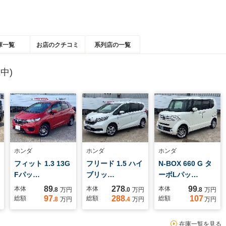
庫一覧
お店のクチコミ
系列店の一覧
中)
ホンダ
ホンダ
ホンダ
フィット 1.3 13G
フリード 1.5 ハイ
N-BOX 660 G タ
Fパッ…
ブリッ…
ーボLパッ…
89
278
99
本体
本体
本体
.8
万円
.0
万円
.8
万円
97
288
107
総額
総額
総額
.8
万円
.4
万円
万円
在庫一覧を見る