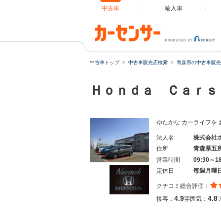
中古車
輸入車
中古車トップ
中古車販売店検索
青森県の中古車販売
Ｈｏｎｄａ Ｃａｒｓ
ゆたかな カーライフを 
法人名
株式会社
住所
青森県五
営業時間
09:30～
定休日
毎週月曜
クチコミ総合評価：
4.9
4.8
接客：
雰囲気：