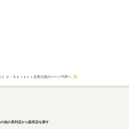
く Ｕ－Ｓｅｌｅｃｔ五所川原のページTOPへ
県の他の系列店から販売店を探す