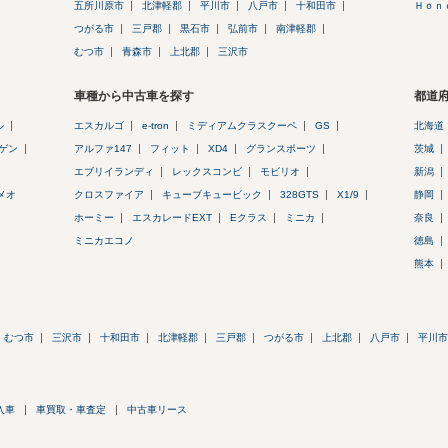
五所川原市
北津軽郡
平川市
八戸市
十和田市
Ｈｏｎ
つがる市
三戸郡
黒石市
弘前市
南津軽郡
むつ市
青森市
上北郡
三沢市
車種から中古車を探す
都道
ル
エスカルゴ
e-tron
ミディアムクラスクーペ
GS
北海道
ゲン
アルファ147
フィット
XD4
グランスポーツ
茨城
エブリイランディ
レックスコンビ
モビリオ
新潟
メオ
クロスファイア
キューブキュービック
328GTS
X1/9
静岡
ホーミー
エスカレードEXT
Eクラス
ミニカ
奈良
ミニカエコノ
徳島
熊本
むつ市
三沢市
十和田市
北津軽郡
三戸郡
つがる市
上北郡
八戸市
平川市
入車
車買取・車査定
中古車リース