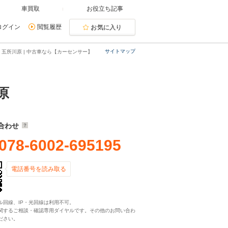
車買取
お役立ち記事
ログイン
閲覧履歴
お気に入り
サイトマップ
五所川原 | 中古車なら【カーセンサー】
原
合わせ
078-6002-695195
電話番号を読み取る
ル回線、IP・光回線は利用不可。
関するご相談・確認専用ダイヤルです。その他のお問い合わ
ださい。