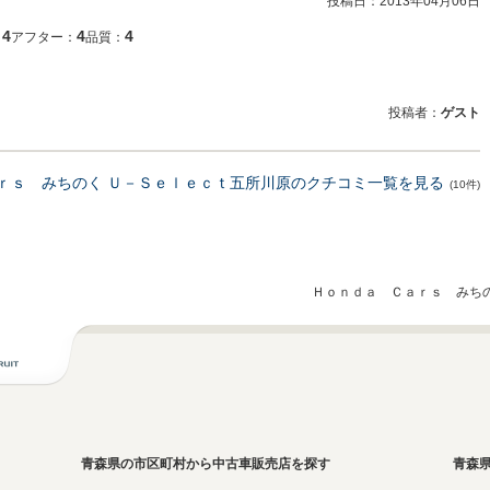
投稿日：
2013年04月06日
4
4
4
：
アフター：
品質：
投稿者：
ゲスト
ｒｓ みちのく Ｕ－Ｓｅｌｅｃｔ五所川原のクチコミ一覧を見る
(10件)
Ｈｏｎｄａ Ｃａｒｓ みちの
青森県の市区町村から中古車販売店を探す
青森