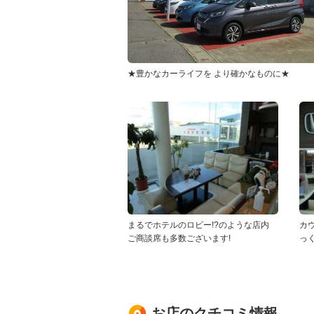
★豊かなカーライフを より確かなものに★
まるでホテルのロビー!?のような店内
カ
ご商談席も多数ございます!
っ
お店のクチコミ情報