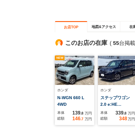
地図&アクセス
在
お店TOP
このお店の在庫
(
55
台掲載
NEW
ホンダ
ホンダ
N-WGN 660 L
ステップワゴン
4WD
2.0 e:HE…
139
339
本体
本体
.8
万円
.8
万円
146
348
総額
総額
.7
万円
万円