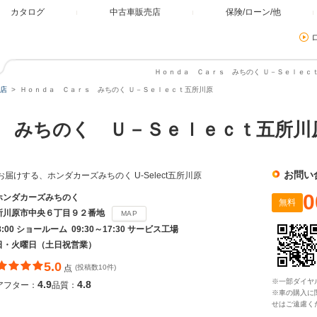
カタログ
中古車販売店
保険/ローン/他
Ｈｏｎｄａ Ｃａｒｓ みちのく Ｕ－Ｓｅｌｅｃｔ
店
Ｈｏｎｄａ Ｃａｒｓ みちのく Ｕ－Ｓｅｌｅｃｔ五所川原
 みちのく Ｕ－Ｓｅｌｅｃｔ五所川
お問い
お届けする、ホンダカーズみちのく U-Select五所川原
0
ホンダカーズみちのく
無料
所川原市中央６丁目９２番地
MAP
18:00 ショールーム 09:30～17:30 サービス工場
日・火曜日（土日祝営業）
5.0
点
(投稿数10件)
※一部ダイヤ
4.9
4.8
アフター：
品質：
※車の購入に
せはご遠慮く