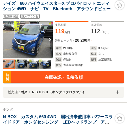
デイズ 660 ハイウェイスターX プロパイロット エディ
ション 4WD ナビ TV Bluetooth アラウンドビュー
販売店保証
購入プラン付
支払総額
本体価格
119
112.
0
万円
万円
20,200
通常ローン
月々
円
年式
2020
年
走行
3.5
万km
車検
車検整備付
修復
なし
保証
保証付
整備
法定整備付
住所
青森県南津軽郡
無
在庫確認・見積依頼
料
販売店：
軽ＫＩＮＧ６６０（キングロクロクマル）
ホンダ
N-BOX カスタム 660 4WD 届出済未使用車 パワースラ
イドドア ホンダセンシング LEDヘッドランプ アイ