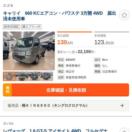
スズキ
キャリイ 660 KCエアコン・パワステ 3方開 4WD 届出
済未使用車
販売店保証
購入プラン付
支払総額
本体価格
130
123.
0
万円
万円
22,100
通常ローン
月々
円
年式
2024
年
走行
5
km
車検
車検整備付
修復
なし
保証
保証付
整備
法定整備付
住所
青森県南津軽郡
無
在庫確認・見積依頼
料
販売店：
軽ＫＩＮＧ６６０（キングロクロクマル）
スバル
レヴォーグ 1.6 GT-S アイサイト 4WD フルセグナ