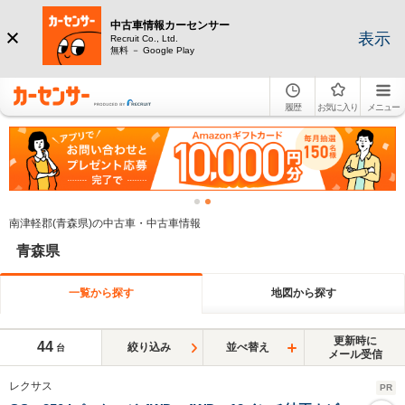
中古車情報カーセンサー
表示
Recruit Co., Ltd.
無料 － Google Play
履歴
お気に入り
メニュー
南津軽郡(青森県)の中古車・中古車情報
青森県
一覧から探す
地図から探す
更新時に
44
絞り込み
並べ替え
台
メール受信
レクサス
PR