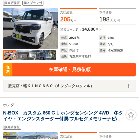
ドリングストップ USBソケット タイプC
販売店保証
購入プラン付
支払総額
本体価格
205
198.
0
万円
万円
34,800
通常ローン
月々
円
年式
2025
年
走行
6
km
車検
'28/08
修復
なし
保証
保証付
整備
法定整備無
住所
青森県南津軽郡
無
在庫確認・見積依頼
料
販売店：
軽ＫＩＮＧ６６０（キングロクロクマル）
ホンダ
N-BOX カスタム 660 G L ホンダセンシング 4WD 冬タ
イヤ・エンジンスターター付属/フルセグメモリーナビ/バ
ックカメラ/電動スライドドア/シートヒーター/USB電
販売店保証
源/LEDヘッドライト/アダプティブクルーズ/衝突被害軽減
ブレーキ
支払総額
本体価格