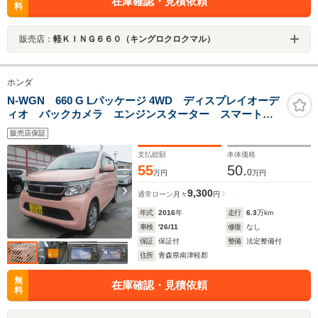
在庫確認・見積依頼
料
販売店：
軽ＫＩＮＧ６６０（キングロクロクマル）
ホンダ
N-WGN 660 G Lパッケージ 4WD ディスプレイオーデ
ィオ バックカメラ エンジンスターター スマートキ
ー シートヒーター オートリトラミラー ディスチャ
販売店保証
ージヘッドライト
支払総額
本体価格
55
50.
0
万円
万円
9,300
通常ローン
月々
円
年式
2016
年
走行
6.3
万km
車検
'26/11
修復
なし
保証
保証付
整備
法定整備付
住所
青森県南津軽郡
無
在庫確認・見積依頼
料