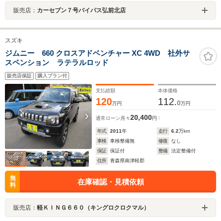
販売店：
カーセブン７号バイパス弘前北店
スズキ
ジムニー 660 クロスアドベンチャー XC 4WD 社外サ
スペンション ラテラルロッド
販売店保証
購入プラン付
支払総額
本体価格
120
112.
0
万円
万円
20,400
通常ローン
月々
円
年式
2011
年
走行
6.2
万km
車検
車検整備無
修復
なし
保証
保証付
整備
法定整備付
住所
青森県南津軽郡
無
在庫確認・見積依頼
料
販売店：
軽ＫＩＮＧ６６０（キングロクロクマル）