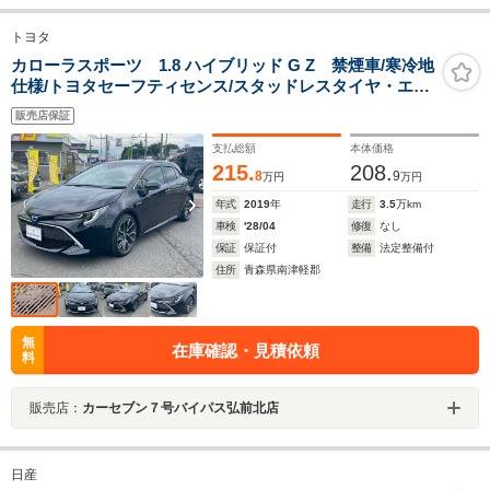
トヨタ
カローラスポーツ 1.8 ハイブリッド G Z 禁煙車/寒冷地
仕様/トヨタセーフティセンス/スタッドレスタイヤ・エン
ジンスターター付属/フルセグメモリーナビ/バックカメラ/
販売店保証
シートヒーター/ETC/ブラインドスポットモニター/ドライ
ブレコーダー装着
支払総額
本体価格
215.
208.
8
9
万円
万円
年式
2019
年
走行
3.5
万km
車検
'28/04
修復
なし
保証
保証付
整備
法定整備付
住所
青森県南津軽郡
無
在庫確認・見積依頼
料
販売店：
カーセブン７号バイパス弘前北店
日産