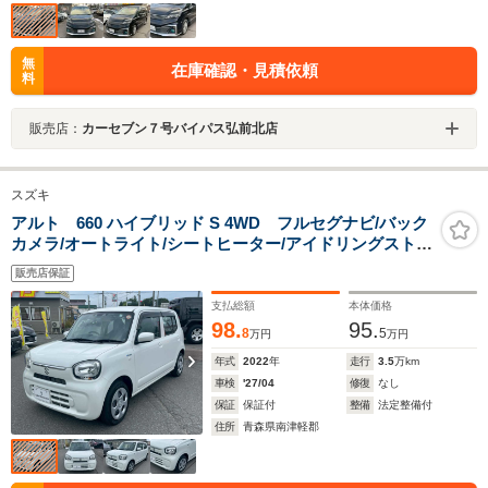
無
在庫確認・見積依頼
料
販売店：
カーセブン７号バイパス弘前北店
スズキ
アルト 660 ハイブリッド S 4WD フルセグナビ/バック
カメラ/オートライト/シートヒーター/アイドリングストッ
プ/衝突安全ボディ/盗難防止システム/横滑防止機能/車線
販売店保証
逸脱防止/クリアランスソナー/純正エンジンスターター
支払総額
本体価格
98.
95.
8
5
万円
万円
年式
2022
年
走行
3.5
万km
車検
'27/04
修復
なし
保証
保証付
整備
法定整備付
住所
青森県南津軽郡