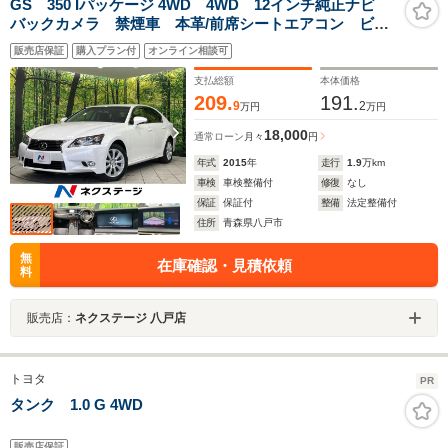
GS 350 Iパッケージ 4WD 4WD 12インチ純正ナビ
バックカメラ 禁煙車 本革/前席シートエアコン ビル
トイン2.0ETC 通信用USB入力端子クルコン 純正17イ
販売店保証
購入プラン付
オンライン相談可
ンチアルミ デュアルエアコン Bluetooth フルセグ
支払総額
本体価格
209.
191.
9
2
万円
万円
18,000
通常ローン
月々
円
年式
2015
年
走行
1.9
万km
車検
車検整備付
修復
なし
保証
保証付
整備
法定整備付
住所
青森県八戸市
無
在庫確認・見積依頼
料
販売店：
ネクステージ 八戸店
トヨタ
PR
タンク 1.0 G 4WD
販売店保証