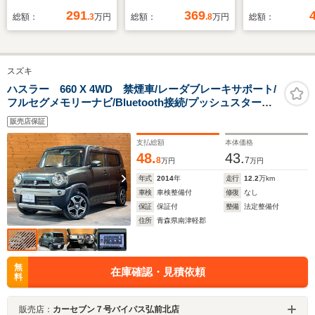
ィーゼルターボ ナビ
ックカメラ 背面タイ
ーター 禁煙車
291
369
総額：
.3
万円
総額：
.8
万円
総額：
バックカメラ ETC
ヤ クルーズコントロ
オーディオ 
LEDライト ACC
ール ドライブレコー
ブレーキ キ
ダー ETC ステアリ
ントリー 横
スズキ
ングスイッチ ヘッド
装置 ドアバ
ライトリベライザー
ヘッドライト
ハスラー 660 X 4WD 禁煙車/レーダブレーキサポート/
フルセグメモリーナビ/Bluetooth接続/プッシュスタート
スペアキー×2 取扱
ザー 電動格
式/HID/横滑り防止機能/アイドリングストップ/シートヒー
説明書 ナビ取扱説明
ラー ベンチ
販売店保証
ター/エンジンスターター付属
書 保証書
支払総額
本体価格
48.
43.
8
7
万円
万円
年式
2014
年
走行
12.2
万km
車検
車検整備付
修復
なし
保証
保証付
整備
法定整備付
住所
青森県南津軽郡
無
在庫確認・見積依頼
料
販売店：
カーセブン７号バイパス弘前北店