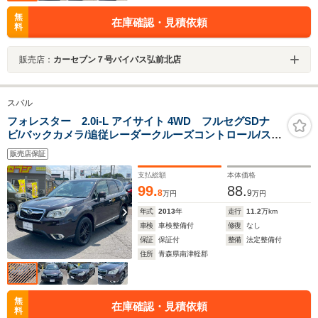
無
在庫確認・見積依頼
料
販売店：
カーセブン７号バイパス弘前北店
スバル
フォレスター 2.0i-L アイサイト 4WD フルセグSDナ
ビ/バックカメラ/追従レーダークルーズコントロール/スマ
ートキー/HIDヘッド/ETC/17インチAW/オートライト/オー
販売店保証
トエアコン/シートヒーター/パドルシフト/ステアリングス
イッチ
支払総額
本体価格
99.
88.
8
9
万円
万円
年式
2013
年
走行
11.2
万km
車検
車検整備付
修復
なし
保証
保証付
整備
法定整備付
住所
青森県南津軽郡
無
在庫確認・見積依頼
料