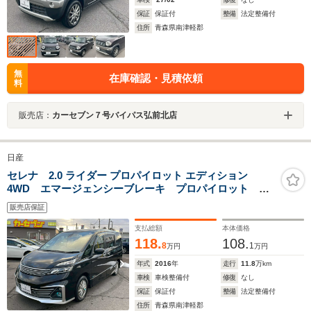
保証
保証付
整備
法定整備付
住所
青森県南津軽郡
無
在庫確認・見積依頼
料
販売店：
カーセブン７号バイパス弘前北店
日産
セレナ 2.0 ライダー プロパイロット エディション
4WD エマージェンシーブレーキ プロパイロット レ
ーダークルーズ 両側パワースライド シートヒータ
販売店保証
ー コーナーセンサー LEDヘッドライト ETC バッ
クカメラ
支払総額
本体価格
118.
108.
8
1
万円
万円
年式
2016
年
走行
11.8
万km
車検
車検整備付
修復
なし
保証
保証付
整備
法定整備付
住所
青森県南津軽郡