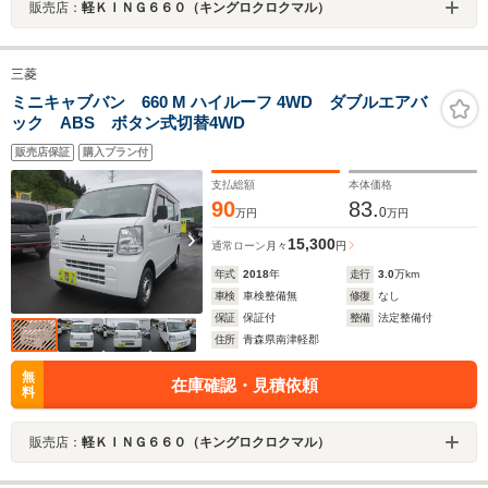
販売店：
軽ＫＩＮＧ６６０（キングロクロクマル）
三菱
ミニキャブバン 660 M ハイルーフ 4WD ダブルエアバ
ック ABS ボタン式切替4WD
販売店保証
購入プラン付
支払総額
本体価格
90
83.
0
万円
万円
15,300
通常ローン
月々
円
年式
2018
年
走行
3.0
万km
車検
車検整備無
修復
なし
保証
保証付
整備
法定整備付
住所
青森県南津軽郡
無
在庫確認・見積依頼
料
販売店：
軽ＫＩＮＧ６６０（キングロクロクマル）