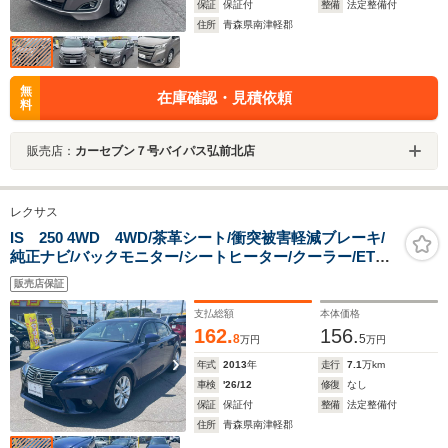
保証
保証付
整備
法定整備付
住所
青森県南津軽郡
無
在庫確認・見積依頼
料
販売店：
カーセブン７号バイパス弘前北店
レクサス
IS 250 4WD 4WD/茶革シート/衝突被害軽減ブレーキ/
純正ナビ/バックモニター/シートヒーター/クーラー/ETC/
パワーシートメモリ付/スマートキー/HIDライト/クルーズ
販売店保証
コントロール/ブラインドスポットモニター
支払総額
本体価格
162.
156.
8
5
万円
万円
年式
2013
年
走行
7.1
万km
車検
'26/12
修復
なし
保証
保証付
整備
法定整備付
住所
青森県南津軽郡