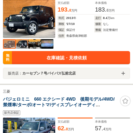
支払総額
本体価格
193.
183.
8
6
万円
万円
年式
2013
年
走行
8.4
万km
車検
'27/10
修復
なし
保証
保証付
整備
法定整備付
住所
青森県南津軽郡
無
在庫確認・見積依頼
料
販売店：
カーセブン７号バイパス弘前北店
三菱
パジェロミニ 660 エクシード 4WD 後期モデル/4WD/
禁煙車/ターボ/オートマ/ディスプレイオーディ
オ/Bluetooth接続/キーレスエントリー/電動格納ミラー/フ
販売店保証
ォグランプ/社外アルミ/運転席・助手席エアバッグ
支払総額
本体価格
62.
57.
8
4
万円
万円