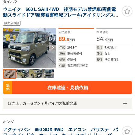
ダイハツ
ウェイク 660 L SAIII 4WD 後期モデル/禁煙車/両側電
動スライドドア/衝突被害軽減ブレーキ/アイドリングスト
ップ/シートヒーター/横滑り防止機能/オートライト/オー
販売店保証
トエアコン/エンジンスターター付属
支払総額
本体価格
89.
84.
5
4
万円
万円
年式
2018
年
走行
7.0
万km
車検
車検整備付
修復
なし
保証
保証付
整備
法定整備付
住所
青森県南津軽郡
無
在庫確認・見積依頼
料
販売店：
カーセブン７号バイパス弘前北店
ホンダ
アクティバン 660 SDX 4WD エアコン パワステ パ