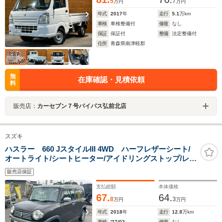
5
7
万円
万円
年式
2017
年
走行
5.1
万km
車検
車検整備付
修復
なし
保証
保証付
整備
法定整備付
住所
青森県南津軽郡
無
在庫確認・見積依頼
料
販売店：
カーセブン７号バイパス弘前北店
スズキ
ハスラー 660 JスタイルIII 4WD ハーフレザーシート/
オートライト/シートヒーター/アイドリングストップ/レー
ンキープアシスト/電動格納ミラー/プッシュスタート/スマ
販売店保証
ートキー/ETC/ダウンヒルアシスト/ドアミラーヒーター
支払総額
本体価格
67.
64.
8
3
万円
万円
年式
2018
年
走行
12.8
万km
車検
'27/02
修復
なし