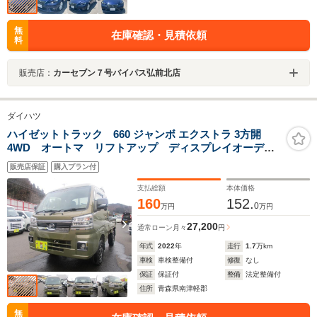
無
在庫確認・見積依頼
料
販売店：
カーセブン７号バイパス弘前北店
ダイハツ
ハイゼットトラック 660 ジャンボ エクストラ 3方開
4WD オートマ リフトアップ ディスプレイオーディ
オ Bluetooth バックカメラ 社外LEDテールランプ
販売店保証
購入プラン付
14インチアルミ スマートアシスト スマートキー デ
フロック
支払総額
本体価格
160
152.
0
万円
万円
27,200
通常ローン
月々
円
年式
2022
年
走行
1.7
万km
車検
車検整備付
修復
なし
保証
保証付
整備
法定整備付
住所
青森県南津軽郡
無