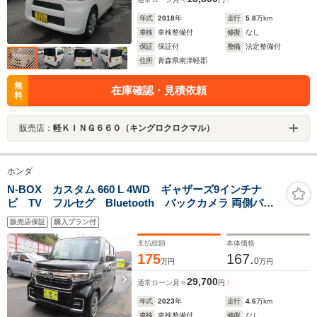
年式
2018
年
走行
5.8
万km
車検
車検整備付
修復
なし
保証
保証付
整備
法定整備付
住所
青森県南津軽郡
無
在庫確認・見積依頼
料
販売店：
軽ＫＩＮＧ６６０（キングロクロクマル）
ホンダ
N-BOX カスタム 660 L 4WD ギャザーズ9インチナ
ビ TV フルセグ Bluetooth バックカメラ 両側パワ
ースライドドア ホンダセンシング
販売店保証
購入プラン付
支払総額
本体価格
175
167.
0
万円
万円
29,700
通常ローン
月々
円
年式
2023
年
走行
4.6
万km
車検
車検整備付
修復
なし