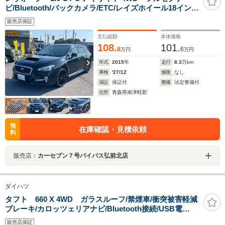
ビ/Bluetooth/バックカメラ/ETC/レイズホイール18イン
チ/LEDライト/オートライト/追従クルーズコントロール/
販売店保証
電動シート/ウインカーミラー/アイドリングストップ/パド
ルシフト
支払総額
本体価格
108.
101.
8
6
万円
万円
年式
2015
年
走行
8.3
万km
車検
'27/12
修復
なし
保証
保証付
整備
法定整備付
住所
青森県南津軽郡
無
在庫確認・見積依頼
料
販売店：
カーセブン７号バイパス弘前北店
ダイハツ
タフト 660 X 4WD ガラスルーフ/禁煙車/衝突被害軽減
ブレーキ/カロッツェリアナビ/Bluetooth接続/USB電
源/LEDヘッドライト/クリアランスソナー/レーンアシス
販売店保証