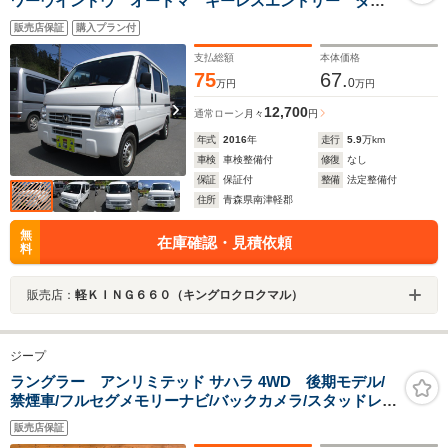
ワーウインドウ オートマ キーレスエントリー ダブ
ルエアバック 純正ラジオ 両側スライドドア
販売店保証
購入プラン付
支払総額
本体価格
75
67.
0
万円
万円
12,700
通常ローン
月々
円
年式
2016
年
走行
5.9
万km
車検
車検整備付
修復
なし
保証
保証付
整備
法定整備付
住所
青森県南津軽郡
無
在庫確認・見積依頼
料
販売店：
軽ＫＩＮＧ６６０（キングロクロクマル）
ジープ
ラングラー アンリミテッド サハラ 4WD 後期モデル/
禁煙車/フルセグメモリーナビ/バックカメラ/スタッドレス
タイヤ付属/クルーズコントロール/オートエアコン/横滑り
販売店保証
防止機能/ETC