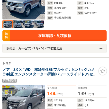
年式
2009
年
走行
6.9
万km
車検
車検整備付
修復
なし
保証
保証付
整備
法定整備付
住所
青森県南津軽郡
無
在庫確認・見積依頼
料
販売店：
カーセブン７号バイパス弘前北店
トヨタ
ノア 2.0 X 4WD 寒冷地仕様/フルセグナビ/バックカメ
ラ/純正エンジンスターター/両側パワースライドドア/セー
フティセンス/衝突被害軽減ブレーキ/クルーズコントロー
販売店保証
ル/LEDヘッドライト/オートライト/ETC
支払総額
本体価格
149.
139.
8
1
万円
万円
年式
2019
年
走行
12.5
万km
車検
車検整備付
修復
なし