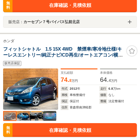
無
在庫確認・見積依頼
料
販売店：
カーセブン７号バイパス弘前北店
ホンダ
フィットシャトル 1.5 15X 4WD 禁煙車/寒冷地仕様/キ
ーレスエントリー/純正ナビ/CD再生/オートエアコン/横滑
り防止機能/電動格納ミラー/フォグランプETC/クルーズコ
販売店保証
ントロール/ハーフレザーシート
支払総額
本体価格
74.
64.
8
4
万円
万円
年式
2012
年
走行
6.8
万km
車検
車検整備付
修復
なし
保証
保証付
整備
法定整備付
住所
青森県南津軽郡
無
在庫確認・見積依頼
料