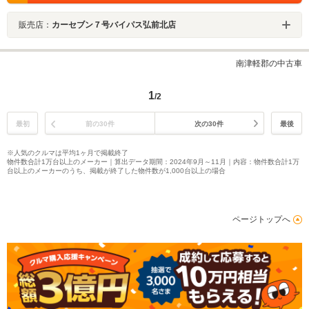
販売店：
カーセブン７号バイパス弘前北店
南津軽郡の中古車
1
/2
最初
前の30件
次の30件
最後
※人気のクルマは平均1ヶ月で掲載終了
物件数合計1万台以上のメーカー｜算出データ期間：2024年9月～11月｜内容：物件数合計1万
台以上のメーカーのうち、掲載が終了した物件数が1,000台以上の場合
ページトップへ