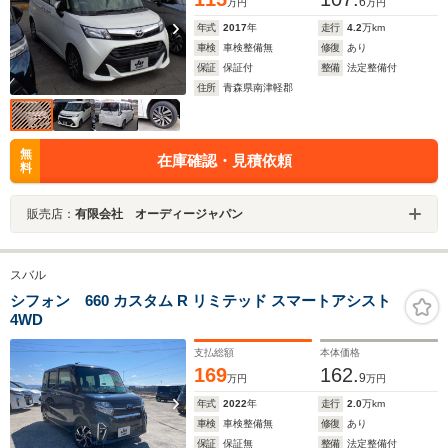
6
万円
万円
年式
2017
年
走行
4.2
万km
車検
車検整備無
修復
あり
保証
保証付
整備
法定整備付
住所
青森県南津軽郡
無
在庫確認・見積依頼
料
販売店：
有限会社 オーディージャパン
スバル
シフォン 660 カスタム R リミテッド スマートアシスト
4WD
支払総額
本体価格
169
162.
9
万円
万円
年式
2022
年
走行
2.0
万km
車検
車検整備無
修復
あり
保証
保証無
整備
法定整備付