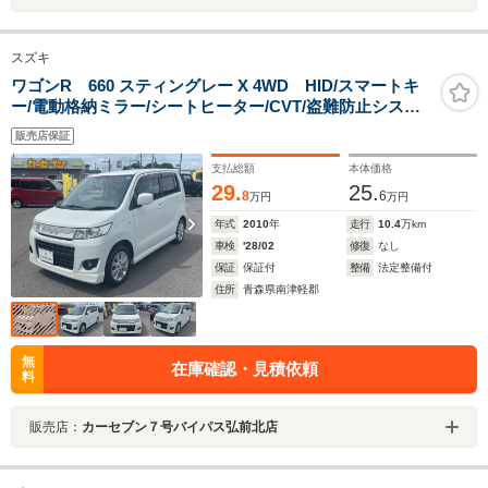
スズキ
ワゴンR 660 スティングレー X 4WD HID/スマートキ
ー/電動格納ミラー/シートヒーター/CVT/盗難防止システ
ム/ABS/CD/純正アルミホイール14インチ/オートエアコ
販売店保証
ン/パワーステアリング/パワーウィンドウ
支払総額
本体価格
29.
25.
8
6
万円
万円
年式
2010
年
走行
10.4
万km
車検
'28/02
修復
なし
保証
保証付
整備
法定整備付
住所
青森県南津軽郡
無
在庫確認・見積依頼
料
販売店：
カーセブン７号バイパス弘前北店