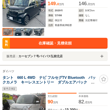
149.
146.
8
0
万円
万円
年式
2020
年
走行
3.9
万km
車検
'27/08
修復
なし
保証
保証付
整備
法定整備付
住所
青森県南津軽郡
無
在庫確認・見積依頼
料
販売店：
カーセブン７号バイパス弘前北店
ダイハツ
タント 660 L 4WD ナビ フルセグTV Bluetooth バッ
クカメラ キーレスエントリー ダブルエアバック
ABS 寒冷地仕様 エンジンスターター
販売店保証
支払総額
本体価格
90
82.
0
万円
万円
15,300
通常ローン
月々
円