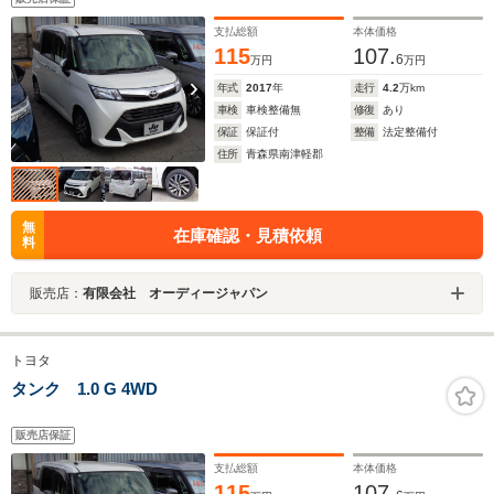
支払総額
本体価格
115
107.
6
万円
万円
年式
2017
年
走行
4.2
万km
車検
車検整備無
修復
あり
保証
保証付
整備
法定整備付
住所
青森県南津軽郡
無
在庫確認・見積依頼
料
販売店：
有限会社 オーディージャパン
トヨタ
タンク 1.0 G 4WD
販売店保証
支払総額
本体価格
115
107.