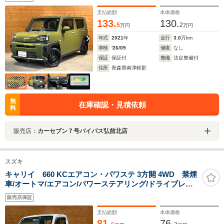
ト/横滑り防止機能/アイドリングストップ
支払総額
本体価格
133.
130.
5
2
万円
万円
年式
2021
年
走行
3.0
万km
車検
'26/09
修復
なし
保証
保証付
整備
法定整備付
住所
青森県南津軽郡
無
在庫確認・見積依頼
料
販売店：
カーセブン７号バイパス弘前北店
スズキ
キャリイ 660 KCエアコン・パワステ 3方開 4WD 禁煙
車/オートマ/エアコン/パワーステアリング/ドライブレコ
ーダー装着/純正ラジオ/エアバッグ/スタッドレスタイヤ付
販売店保証
属
支払総額
本体価格
81.
76.