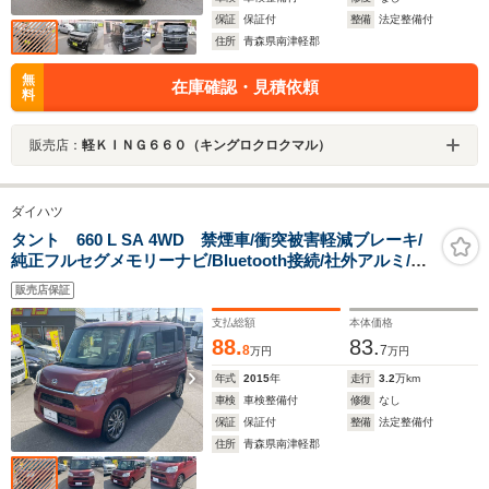
保証
保証付
整備
法定整備付
住所
青森県南津軽郡
無
在庫確認・見積依頼
料
販売店：
軽ＫＩＮＧ６６０（キングロクロクマル）
ダイハツ
タント 660 L SA 4WD 禁煙車/衝突被害軽減ブレーキ/
純正フルセグメモリーナビ/Bluetooth接続/社外アルミ/ア
イドリングストップ/横滑り防止機能/夏タイヤホイール付
販売店保証
属
支払総額
本体価格
88.
83.
8
7
万円
万円
年式
2015
年
走行
3.2
万km
車検
車検整備付
修復
なし
保証
保証付
整備
法定整備付
住所
青森県南津軽郡