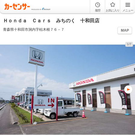
履歴
お気に入り
メニュー
Ｈｏｎｄａ Ｃａｒｓ みちのく 十和田店
青森県十和田市洞内字枯木根７６－７
MAP
1/7