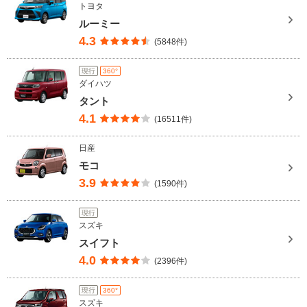
トヨタ
ルーミー
4.3
(5848件)
現行
360°
ダイハツ
タント
4.1
(16511件)
日産
モコ
3.9
(1590件)
現行
スズキ
スイフト
4.0
(2396件)
現行
360°
スズキ