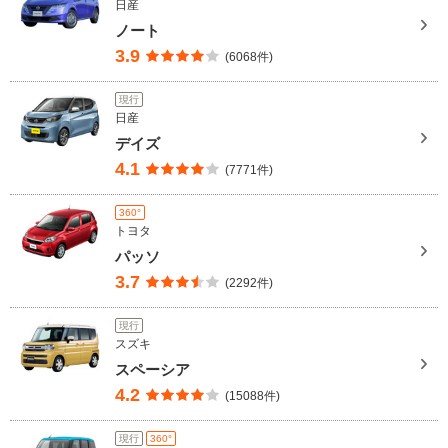
日産
ノート
3.9
(6068件)
現行
日産
デイズ
4.1
(7771件)
360°
トヨタ
パッソ
3.7
(2292件)
現行
スズキ
スペーシア
4.2
(15088件)
現行
360°