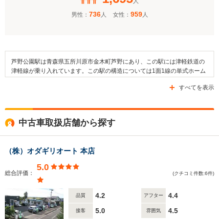
人
736
959
男性：
人
女性：
人
芦野公園駅は青森県五所川原市金木町芦野にあり、この駅には津軽鉄道の
津軽線が乗り入れています。この駅の構造については1面1線の単式ホーム
になっており、桜まつり期間中の日中のみ有人駅になります。そして、同
すべてを表示
駅の周辺エリアは、田畑なども見られる住宅地になっています。また、こ
のエリアには、芦野池沼群県立自然公園があるほか、金木歴史民俗資料
館、太宰治思い出広場、櫻庭利弘美術館といったスポットがあります。さ
らに、五所川原市立金木小学校も設けられています。なお、周辺の道路と
中古車取扱店舗から探す
しては、国道339号線や県道2号線などが利用可能となっています。
（株）オダギリオート 本店
5.0
総合評価：
(クチコミ件数:6件)
4.2
4.4
品質
アフター
5.0
4.5
接客
雰囲気