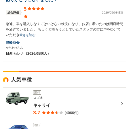
5
総合評価
2026/05/03投稿
急遽、車を購入しなくてはいけない状況になり、お店に着いたのは閉店時間
を過ぎていました。 ちょうど帰ろうとしていたスタッフの方に声を掛けて
いただき
続きを読む
野輪商会
からあげさん
日産 セレナ（2026/05購入）
人気車種
現行
スズキ
キャリイ
3.7
(4066件)
現行