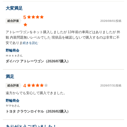
大変満足
5
総合評価
2026/08/01投稿
アトレーワゴンをネット購入しましたが 13年前の車両どはありましたが 外
観 内装問題無いレベルでした 現状品を確認しないで購入するのは非常に不
安でありま
続きを読む
野輪商会
ｍａｓａさん
ダイハツ アトレーワゴン（2026/07購入）
満足
4
総合評価
2026/07/31投稿
遠方からでも安心して購入できました。
野輪商会
ヤマセさん
トヨタ クラウンロイヤル（2026/02購入）
ありがとうございました！