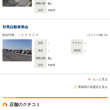
0
掲載台数
台
住所
青森県
対馬自動車商会
-
総合評価：
(クチコミ件数:-件)
-
-
品質
アフター
-
-
接客
雰囲気
0
掲載台数
台
住所
青森県
もっと見る
青森県の加盟店を見る
店舗のクチコミ