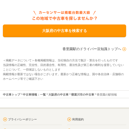
大阪府の中古車を検索する
香里園駅のドライバー豆知識トップへ
＜掲載データについて＞各種掲載情報は、当社独自の方法で集計・算出を行ったものです
当該情報の正確性、完全性、目的適合性、有用性、適法性及び第三者の権利を侵害していない
ことについて、一切保証しないものとします
掲載情報が最新ではない場合がございます。最新かつ正確な情報は、国や各自治体・店舗様の
ホームページ等でご確認下さい
中古車トップ
中古車情報：一覧
大阪府の中古車
寝屋川市の中古車
香里園の駅情報
プライバシーポリシー
利用規約