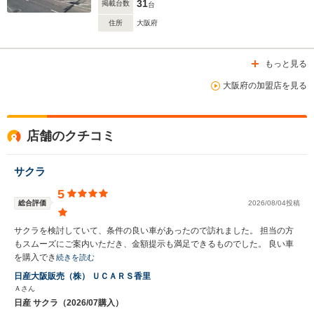
31
掲載台数
台
住所
大阪府
もっと見る
大阪府の加盟店を見る
店舗のクチコミ
サクラ
5
総合評価
2026/08/04投稿
サクラを検討していて、条件の良い車があったので訪れました。 担当の方
もスムーズにご案内いただき、金額提示も満足できるものでした。 良い車
を購入でき
続きを読む
日産大阪販売（株） ＵＣＡＲＳ香里
Ａさん
日産 サクラ（2026/07購入）