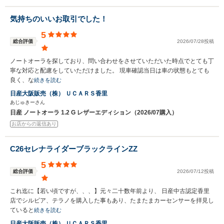
気持ちのいいお取引でした！
5
総合評価
2026/07/28投稿
ノートオーラを探しており、問い合わせをさせていただいた時点でとても丁
寧な対応と配慮をしていただけました。 現車確認当日は車の状態もとても
良く、な
続きを読む
日産大阪販売（株） ＵＣＡＲＳ香里
あじゅきーさん
日産 ノートオーラ 1.2 G レザーエディション（2026/07購入）
お店からの返信あり
C26セレナライダーブラックラインZZ
5
総合評価
2026/07/12投稿
これ迄に【若い頃ですが、、、】元々二十数年前より、 日産中古認定香里
店でシルビア、テラノを購入した事もあり、たまたまカーセンサーを拝見し
ていると
続きを読む
日産大阪販売（株） ＵＣＡＲＳ香里