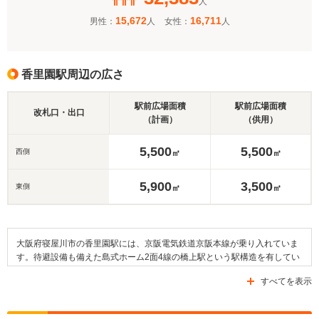
人
15,672
16,711
男性：
人
女性：
人
香里園駅周辺の広さ
駅前広場面積
駅前広場面積
改札口・出口
（計画）
（供用）
5,500
5,500
西側
㎡
㎡
5,900
3,500
東側
㎡
㎡
大阪府寝屋川市の香里園駅には、京阪電気鉄道京阪本線が乗り入れていま
す。待避設備も備えた島式ホーム2面4線の橋上駅という駅構造を有してい
ます。近隣は市街地となっています。近隣エリアの主要道路として挙げら
すべてを表示
れるのは府道21号線や府道148号線などです。駅の周辺には名所である成
田山不動尊などが挙げられます。また、教育施設である香里ヌヴェール学
院高等学校や同志社香里中学校、市立第十中学校なども駅周辺に存在して