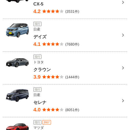
CX-5
4.2
(3531件)
現行
日産
デイズ
4.1
(7680件)
現行
トヨタ
クラウン
3.9
(1444件)
現行
日産
セレナ
4.0
(8051件)
現行
360°
マツダ