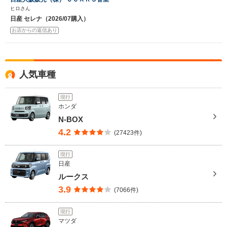
ヒロさん
日産 セレナ（2026/07購入）
お店からの返信あり
人気車種
現行
ホンダ
N-BOX
4.2
(27423件)
現行
日産
ルークス
3.9
(7066件)
現行
マツダ