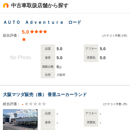
います。そのほかにも、ショッピングモールのイオンモール寝屋川があ
中古車取扱店舗から探す
り、香里西公園や寿町大和区公民館、西北コミュニティセンターといった
施設が存在します。
ＡＵＴＯ Ａｄｖｅｎｔｕｒｅ ロード
5.0
総合評価：
(クチコミ件数:1件)
5.0
5.0
品質
アフター
5.0
5.0
接客
雰囲気
0
掲載台数
台
住所
大阪府
大阪マツダ販売（株） 香里ユーカーランド
-
総合評価：
(クチコミ件数:-件)
-
-
品質
アフター
-
-
接客
雰囲気