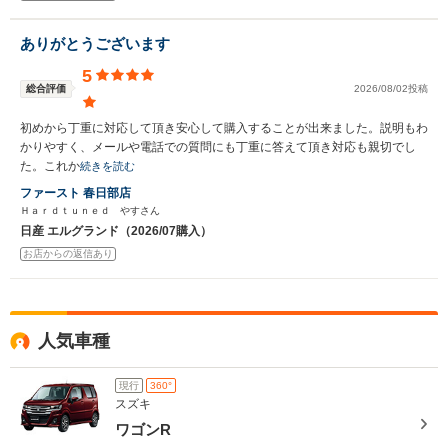
ありがとうございます
5
総合評価
2026/08/02投稿
初めから丁重に対応して頂き安心して購入することが出来ました。説明もわ
かりやすく、メールや電話での質問にも丁重に答えて頂き対応も親切でし
た。これか
続きを読む
ファースト 春日部店
Ｈａｒｄｔｕｎｅｄ やすさん
日産 エルグランド（2026/07購入）
お店からの返信あり
人気車種
現行
360°
スズキ
ワゴンR