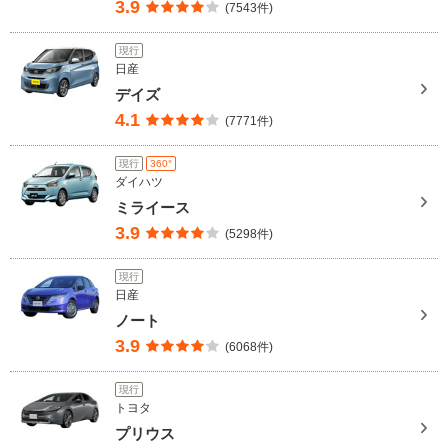
3.9
(7543件)
現行
日産
デイズ
4.1
(7771件)
現行
360°
ダイハツ
ミライース
3.9
(5298件)
現行
日産
ノート
3.9
(6068件)
現行
トヨタ
プリウス