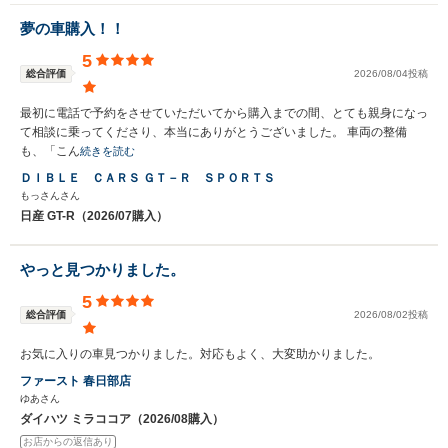
夢の車購入！！
5
総合評価
2026/08/04投稿
最初に電話で予約をさせていただいてから購入までの間、とても親身になっ
て相談に乗ってくださり、本当にありがとうございました。 車両の整備
も、「こん
続きを読む
ＤＩＢＬＥ ＣＡＲＳ ＧＴ－Ｒ ＳＰＯＲＴＳ
もっさんさん
日産 GT-R（2026/07購入）
やっと見つかりました。
5
総合評価
2026/08/02投稿
お気に入りの車見つかりました。対応もよく、大変助かりました。
ファースト 春日部店
ゆあさん
ダイハツ ミラココア（2026/08購入）
お店からの返信あり