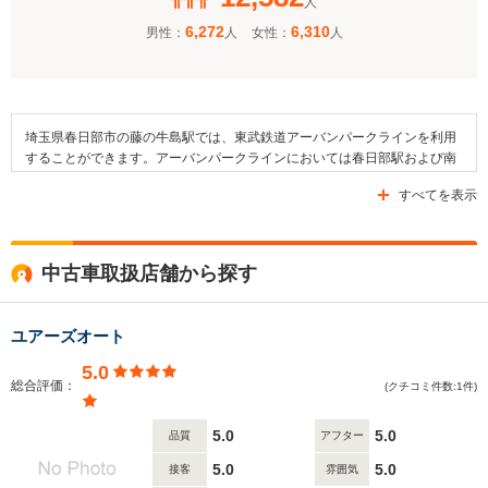
人
6,272
6,310
男性：
人
女性：
人
埼玉県春日部市の藤の牛島駅では、東武鉄道アーバンパークラインを利用
することができます。アーバンパークラインにおいては春日部駅および南
桜井駅が隣接駅にあたります。この駅の周辺を通る道路としては、県道10
すべてを表示
号線・国道4号線・県道42号線などが挙げられます。駅の周辺は住宅地が
広がっており、春日部市児童センターエンゼル・ドームや牛島公園、うら
ら保育園などの施設があります。また、春日部市立牛島小学校や春日部市
立東中学校、埼玉県立春日部女子高等学校といった教育施設も近隣に設け
中古車取扱店舗から探す
られています。
ユアーズオート
5.0
総合評価：
(クチコミ件数:1件)
5.0
5.0
品質
アフター
5.0
5.0
接客
雰囲気