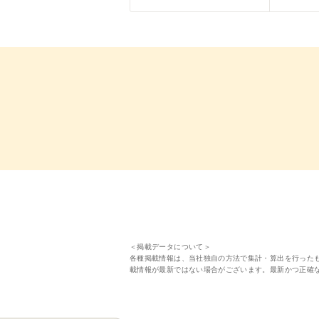
＜掲載データについて＞
各種掲載情報は、当社独自の方法で集計・算出を行った
載情報が最新ではない場合がございます。最新かつ正確