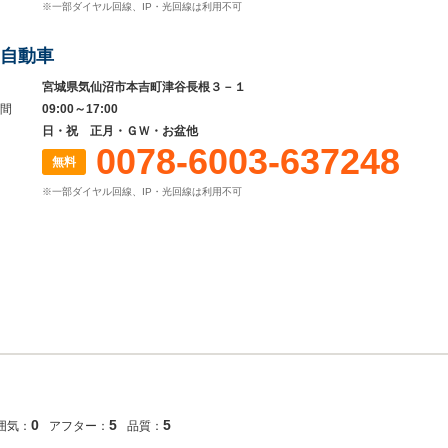
※一部ダイヤル回線、IP・光回線は利用不可
自動車
宮城県気仙沼市本吉町津谷長根３－１
間
09:00～17:00
日・祝 正月・ＧＷ・お盆他
0078-6003-637248
無料
※一部ダイヤル回線、IP・光回線は利用不可
0
5
5
囲気：
アフター：
品質：