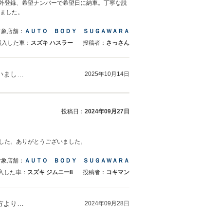
県外登録、希望ナンバーで希望日に納車。丁寧な説
りました。
対象店舗：
ＡＵＴＯ ＢＯＤＹ ＳＵＧＡＷＡＲＡ
購入した車：
スズキ ハスラー
投稿者：
さっさん
さっさん様 この度はご購入ありがとうございました。 雨の中ご納車のご対応ありがとうございました。 是非運転に慣れましたら気仙沼に遊びに来…
2025年10月14日
投稿日：
2024年09月27日
した。ありがとうございました。
対象店舗：
ＡＵＴＯ ＢＯＤＹ ＳＵＧＡＷＡＲＡ
入した車：
スズキ ジムニー8
投稿者：
コキマン
コキマン様 この度は数ある販売店より当社を選んでいただきありがとうございます。 又、遠方より宮城県までのお引き取りありがとうございまし…
2024年09月28日