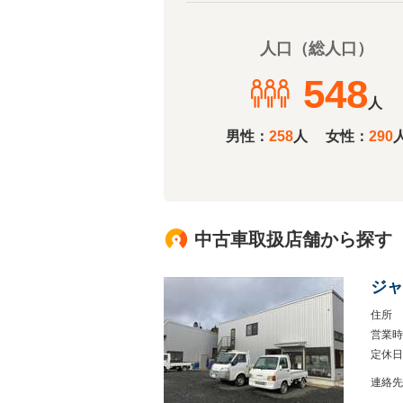
人口（総人口）
548
人
男性：
258
人
女性：
290
中古車取扱店舗から探す
ジャ
住所
営業時
定休日
連絡先