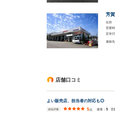
芳賀
住所
営業時
定休日
連絡先
店舗口コミ
よい販売店、担当者の対応も◎
5
5
接客：
雰
総合評価
点