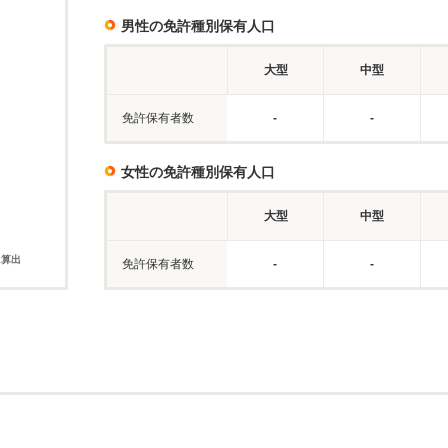
男性の免許種別保有人口
大型
中型
免許保有者数
-
-
女性の免許種別保有人口
大型
中型
に算出
免許保有者数
-
-