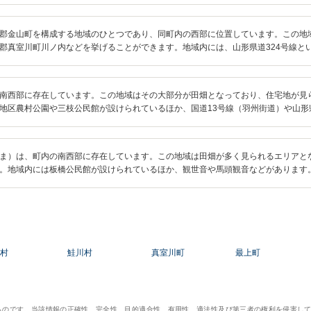
郡金山町を構成する地域のひとつであり、同町内の西部に位置しています。この地
郡真室川町川ノ内などを挙げることができます。地域内には、山形県道324号線と
南西部に存在しています。この地域はその大部分が田畑となっており、住宅地が見
地区農村公園や三枝公民館が設けられているほか、国道13号線（羽州街道）や山形県
ま）は、町内の南西部に存在しています。この地域は田畑が多く見られるエリアと
。地域内には板橋公民館が設けられているほか、観世音や馬頭観音などがあります
村
鮭川村
真室川町
最上町
ものです。当該情報の正確性、完全性、目的適合性、有用性、適法性及び第三者の権利を侵害し