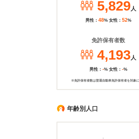
5,829
人
48
52
男性：
% 女性：
%
免許保有者数
4,193
人
-
-
男性：
% 女性：
%
※免許保有者数は普通自動車免許保有者を対象
年齢別人口