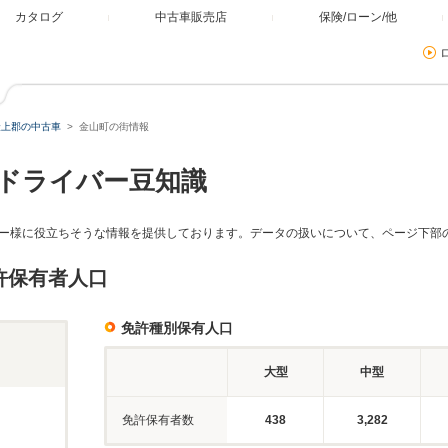
カタログ
中古車販売店
保険/ローン/他
最上郡の中古車
金山町の街情報
ドライバー豆知識
ー様に役立ちそうな情報を提供しております。データの扱いについて、ページ下部
許保有者人口
免許種別保有人口
大型
中型
免許保有者数
438
3,282