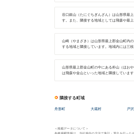
谷口銀山（たにぐちぎんざん）は山形県最上
す。また、隣接する地域としては飛森や最上
山崎（やまざき）は山形県最上郡金山町内の
する地域と隣接しています。地域内には三枝
山形県最上郡金山町の中にある朴山（ほおや
は飛森や金山といった地域と隣接しています
隣接する町域
舟形町
大蔵村
戸沢
＜掲載データについて＞
各種掲載情報は、当社独自の方法で集計・算出を行った