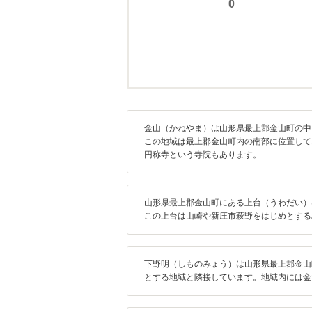
金山（かねやま）は山形県最上郡金山町の中
この地域は最上郡金山町内の南部に位置して
円称寺という寺院もあります。
山形県最上郡金山町にある上台（うわだい）
この上台は山崎や新庄市萩野をはじめとする
下野明（しものみょう）は山形県最上郡金山
とする地域と隣接しています。地域内には金