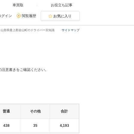
車買取
お役立ち記事
ログイン
閲覧履歴
お気に入り
山形県最上郡金山町のドライバー豆知識
サイトマップ
の注意書きをご確認ください。
普通
その他
合計
438
35
4,193