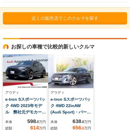
近くの販売店でこのクルマを探す
お探しの車種で比較的新しいクルマ
アウディ
アウディ
e-tron Sスポーツバッ
e-tron Sスポーツバッ
ク 4WD 2023年モデ
ク 4WD 22inAW
ル 弊社元デモカー
(Audi Sport)・バーチ
22AW ブラックスタ
ャルエクステリアミラ
598
638
本体
.0
万円
本体
.0
万円
イリング バーチャル
ー・パノラマサンルー
614
656
総額
万円
総額
.6
万円