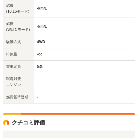
燃費
-km/L
(10.15モード)
燃費
-km/L
(WLTCモード)
駆動方式
4WD
排気量
-cc
乗車定員
5名
環境対策
-
エンジン
燃費基準達成
-
クチコミ評価