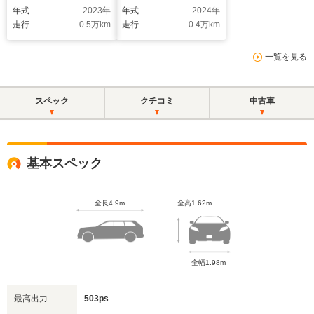
エクステリアミラー
フ・4ゾーンAC・プラ
年式
2023
年
年式
2024
年
デジタルマトリクス
イバシーガラス・カラ
走行
0.5
万km
走行
0.4
万km
LED パノラマサンル
ードブレーキキャリパ
ーフ ブラックレザー
ーオレンジ・シートヒ
一覧を見る
シート シートヒータ
ーター (フロント/リ
ー 電動テールゲー
ヤ)
ト 電動シート
スペック
クチコミ
中古車
基本スペック
全長4.9m
全高1.62m
全幅1.98m
最高出力
503ps