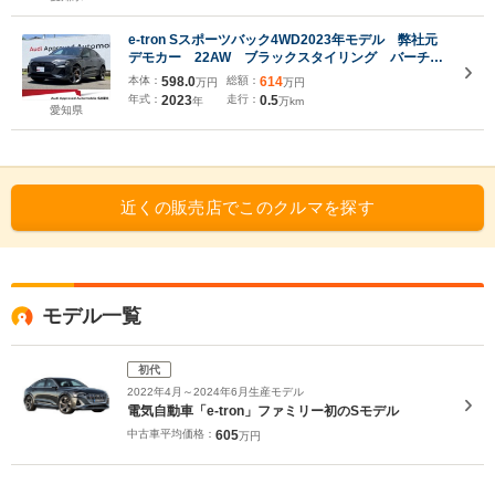
e-tron Sスポーツバック4WD2023年モデル 弊社元
デモカー 22AW ブラックスタイリング バーチャ
ルエクステリアミラー デジタルマトリクスLED パ
本体：
598.0
総額：
614
万円
万円
ノラマサンルーフ ブラックレザーシート シートヒ
年式：
2023
走行：
0.5
年
万km
ーター 電動テールゲート 電動シート
愛知県
近くの販売店でこのクルマを探す
モデル一覧
初代
2022年4月～2024年6月生産モデル
電気自動車「e-tron」ファミリー初のSモデル
中古車平均価格：
605
万円