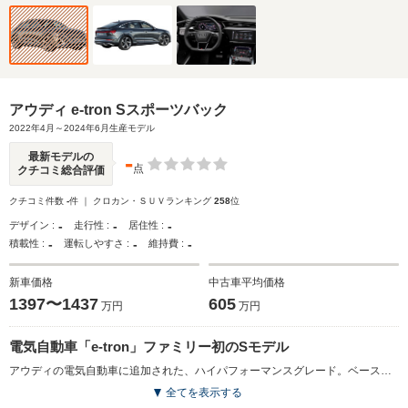
アウディ e-tron Sスポーツバック
2022年4月～2024年6月生産モデル
-
最新モデルの
点
クチコミ総合評価
クチコミ件数
-
件 ｜ クロカン・ＳＵＶランキング
258
位
-
-
-
デザイン :
走行性 :
居住性 :
-
-
-
積載性 :
運転しやすさ :
維持費 :
新車価格
中古車平均価格
1397〜1437
605
万円
万円
電気自動車「e-tron」ファミリー初のSモデル
アウディの電気自動車に追加された、ハイパフォーマンスグレード。ベースモデルが前後に各1基のモーターを備えるのに対し、Sモデルではフロントに150kWのモーターを1基、リアに132kWのモータ―を2基という計3基の駆動用モーターを搭載。システム最高出力は370kW、最大トルク970N・mを発揮し、ブーストモードでの0-100km/h加速4.5秒を実現しながら、1充電あたりの走行距離は415km（WLTCモード）を実現している。電動トルクベクタリング機構を搭載する「クワトロ」システムが搭載され、俊敏で自然なハンドルング特性を実現しながら、旋回性能の向上も図られた。専用デザインの前後バンパーをはじめ、内外装に独自の意匠が与えられる。（2022.4）
全てを表示する