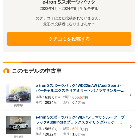
e-tron Sスポーツバック
2022年4月～2024年6月生産モデル
のクチコミはまだ投稿されていません。
最初の投稿者になりませんか？
クチコミを投稿する
このモデルの中古車
e-tron Sスポーツバック4WD22inAW (Audi Sport)・
バーチャルエクステリアミラー・パノラマサンルー
フ・4ゾーンAC・プライバシーガラス・カラードブレ
本体：
638.0
総額：
656.6
万円
万円
ーキキャリパーオレンジ・シートヒーター (フロント/
年式：
2024
走行：
0.4
年
万km
リヤ)
兵庫県
e-tron Sスポーツバック4WDパノラマサンルーフ ブ
ラックAudirings&ブラックスタイリングパッケー
ジ 4ゾーンデラックスオートマチックエアコンディ
本体：
585.0
総額：
601.9
万円
万円
ショナー バーチャルエクステリアミラ カラードブ
年式：
2022
走行：
1.6
年
万km
レーキキャリパーオレンシ
愛知県