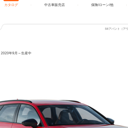
カタログ
中古車販売店
保険/ローン/他
S6アバント（ア
ト
2020年9月～生産中