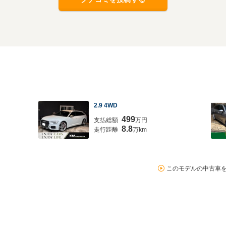
2.9 4WD
499
支払総額
万円
8.8
走行距離
万km
このモデルの中古車