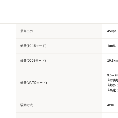
最高出力
450ps
燃費(10.15モード)
-km/L
燃費(JC08モード)
10.3km
9.5～9.
└市街地
燃費(WLTCモード)
└郊外：9
└高速：1
駆動方式
4WD