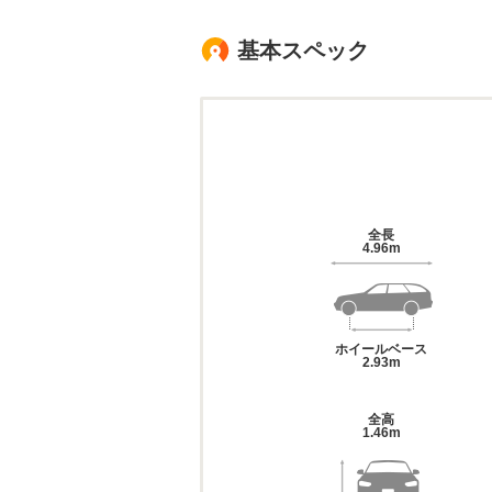
基本スペック
全長
4.96m
ホイールベース
2.93m
全高
1.46m