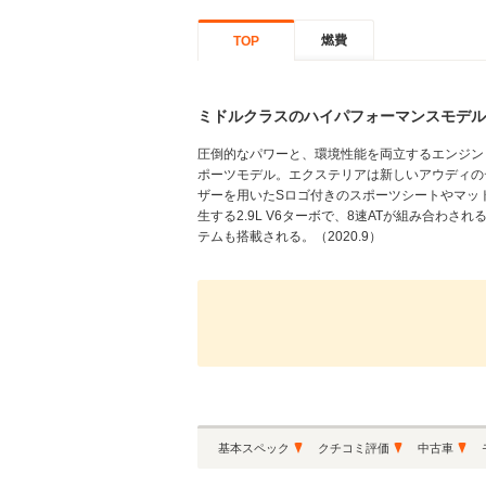
燃費
TOP
ミドルクラスのハイパフォーマンスモデル
圧倒的なパワーと、環境性能を両立するエンジン
ポーツモデル。エクステリアは新しいアウディの
ザーを用いたSロゴ付きのスポーツシートやマット
生する2.9L V6ターボで、8速ATが組み合
テムも搭載される。（2020.9）
基本スペック
クチコミ評価
中古車