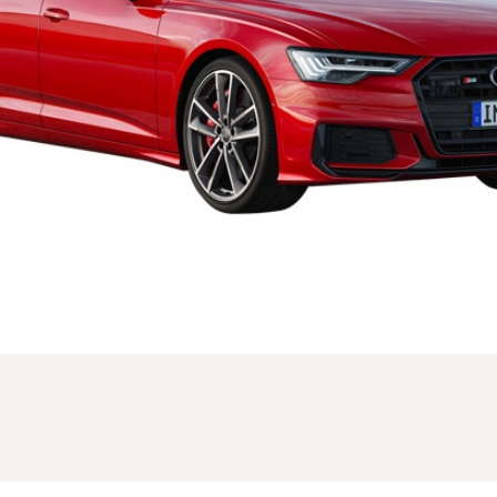
FMC時のフロント。写真は本国仕様の為、一部異なる場合があります (1/3枚)