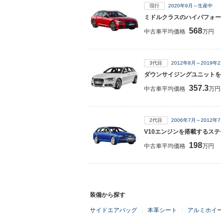
現行
2020年9月～生産中
ミドルクラスのハイパフォー
568
中古車平均価格
万円
3代目
2012年8月～2019
ダウンサイジングユニットを
357.3
中古車平均価格
万円
2代目
2006年7月～2012
V10エンジンを搭載するス
198
中古車平均価格
万円
装備から探す
サイドエアバッグ
本革シート
アルミホイ