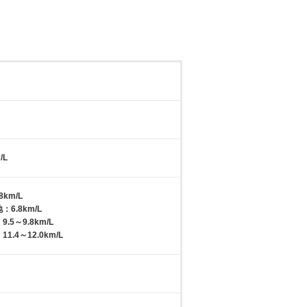
/L
8km/L
：6.8km/L
.5～9.8km/L
1.4～12.0km/L