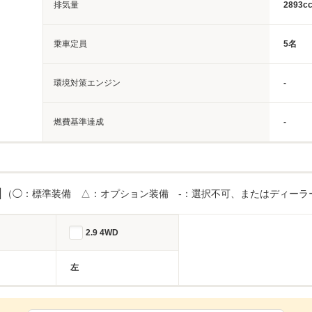
排気量
2893c
乗車定員
5名
環境対策エンジン
-
燃費基準達成
-
目
（◯：標準装備 △：オプション装備 -：選択不可、またはディーラ
2.9 4WD
左