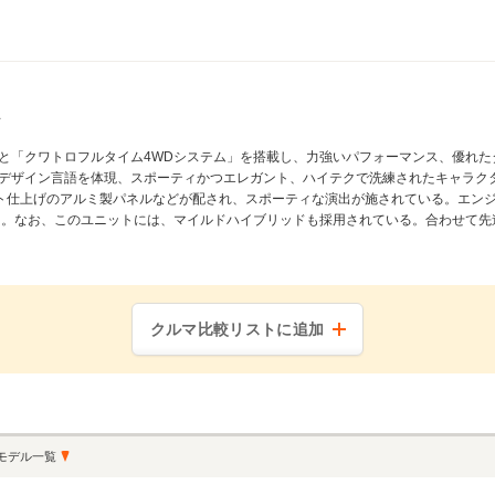
と「クワトロフルタイム4WDシステム」を搭載し、力強いパフォーマンス、優れた
デザイン言語を体現、スポーティかつエレガント、ハイテクで洗練されたキャラク
仕上げのアルミ製パネルなどが配され、スポーティな演出が施されている。エンジンは
わされる。なお、このユニットには、マイルドハイブリッドも採用されている。合わせ
クルマ比較リストに追加
モデル一覧