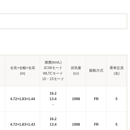
燃費(km/L)
全長×全幅×全高
JC08モード
排気量
乗車定員
駆動方式
(m)
WLTCモード
(cc)
(名)
10・15モード
16.2
4.72×1.83×1.44
13.4
1998
FR
5
-
16.2
4.72×1.83×1.43
13.4
1998
FR
5