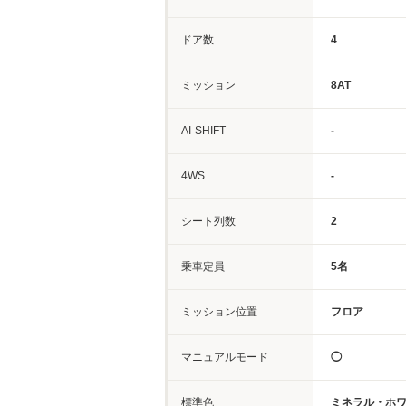
ドア数
4
ミッション
8AT
AI-SHIFT
-
4WS
-
シート列数
2
乗車定員
5名
ミッション位置
フロア
マニュアルモード
◯
標準色
ミネラル・ホ