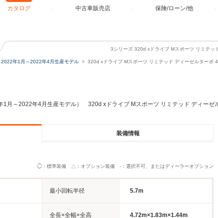
カタログ
中古車販売店
保険/ローン/他
3シリーズ 320d xドライブ Mスポーツ リミテ
2022年1月～2022年4月生産モデル
320d xドライブ Mスポーツ リミテッド ディーゼルターボ 4
2年1月～2022年4月生産モデル） 320d xドライブ Mスポーツ リミテッド ディーゼ
装備情報
◯：標準装備 △：オプション装備 -：選択不可、またはディーラーオプション
最小回転半径
5.7m
全長×全幅×全高
4.72m×1.83m×1.44m