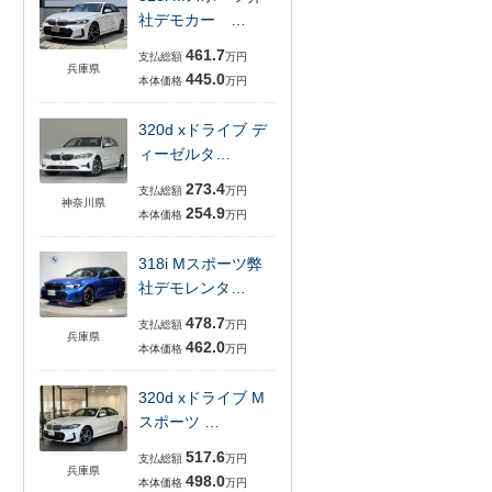
社デモカー …
461.7
支払総額
万円
兵庫県
445.0
本体価格
万円
320d xドライブ デ
ィーゼルタ…
273.4
支払総額
万円
神奈川県
254.9
本体価格
万円
318i Mスポーツ弊
社デモレンタ…
478.7
支払総額
万円
兵庫県
462.0
本体価格
万円
320d xドライブ M
スポーツ …
517.6
支払総額
万円
兵庫県
498.0
本体価格
万円