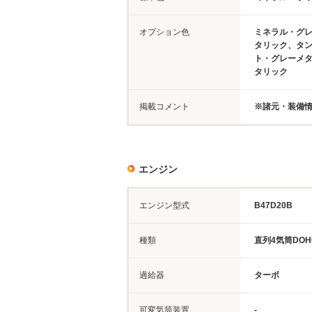
オプション色
ミネラル・グ
タリック、タ
ト・グレーメ
タリック
掲載コメント
※諸元・装備
エンジン
エンジン型式
B47D20B
種類
直列4気筒DOH
過給器
ターボ
可変気筒装置
-