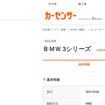
中古車
輸入車
中古車トップ
新車
ＢＭＷ（新車）
3シリーズ
特別仕様車
ＢＭＷ
3シリーズ
（202
基本情報
基本性能
型式
3DA-5V20
駆動方式
4WD