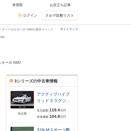
車買取
お役立ち記事
ログイン
クルマ比較リスト
サイトマップ
ッド ディーゼルターボ 4WDの基本スペック
WD
ルターボ 4WD
3シリーズの中古車情報
アクティブハイブ
リッド 3 ラグジ…
119.4
支払総額
万円
埼玉県
104.8
本体価格
万円
318i Mスポーツ弊