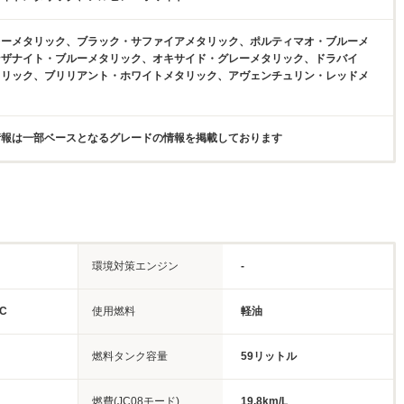
レーメタリック、ブラック・サファイアメタリック、ポルティマオ・ブルーメ
ンザナイト・ブルーメタリック、オキサイド・グレーメタリック、ドラバイ
タリック、ブリリアント・ホワイトメタリック、アヴェンチュリン・レッドメ
情報は一部ベースとなるグレードの情報を掲載しております
環境対策エンジン
-
C
使用燃料
軽油
燃料タンク容量
59リットル
燃費(JC08モード)
19.8km/L