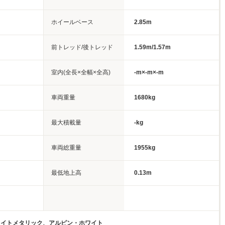
ホイールベース
2.85m
前トレッド/後トレッド
1.59m/1.57m
室内(全長×全幅×全高)
-m×-m×-m
車両重量
1680kg
最大積載量
-kg
車両総重量
1955kg
最低地上高
0.13m
ワイトメタリック、アルピン・ホワイト