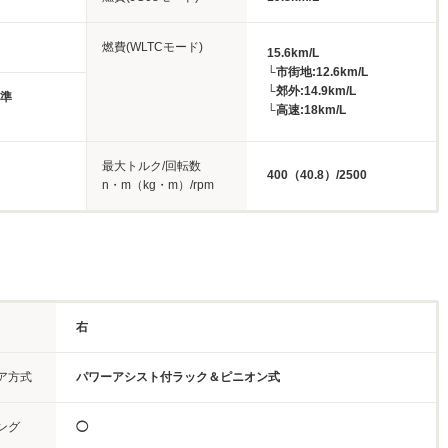
燃費(WLTCモード)
15.6km/L
└市街地:12.6km/L
└郊外:14.9km/L
基準
└高速:18km/L
最大トルク/回転数
400（40.8）/2500
n・m（kg・m）/rpm
右
ア方式
パワーアシスト付ラック＆ピニオン式
ング
◯