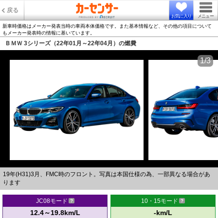
戻る
お気に入り
メニュー
新車時価格はメーカー発表当時の車両本体価格です。また基本情報など、その他の項目について
もメーカー発表時の情報に基いています。
ＢＭＷ 3シリーズ（22年01月～22年04月）の燃費
1/3
19年(H31)3月、FMC時のフロント。写真は本国仕様の為、一部異なる場合があ
ります
JC08モード
10・15モード
12.4～19.8km/L
-km/L