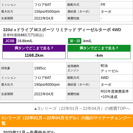
フロア8AT
FR
ミッション
駆動方式
156ps/4500rpm
ターボ
最大出力
過給器（ターボ）
2022年04月
-
生産期間
燃費性能
320d xドライブ Mスポーツ リミテッド ディーゼルターボ 4WD
新車時価格
661
万円(税込)
JC08
19.8km/L
10・15
-km/L
満タンでどこまで走る？
満タンでどこまで走る？
1168.2km
-km
軽油
使用燃料
1995cc
排気量
エンジン
ディーゼル
フロア8AT
4WD
ミッション
駆動方式
190ps/4000rpm
ターボ
最大出力
過給器（ターボ）
R02年度燃費基準
2022年04月
生産期間
燃費性能
+10%達成
▲3シリーズ（22年01月～22年04月）の燃費TOPへ
3シリーズ（22年01月～22年04月モデル）の他のマイナーチェンジ一
覧
2025年11月～生産中モデル