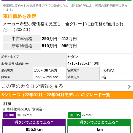
※燃費は定められた試験条件の下での数値のため、走行条件等により実際の燃料消費率は異な
ります。
車両価格を改定
メーカー希望小売価格を見直し、全グレードに新価格が適用され
た。（2022.1）
中古車価格
290
万円～
412
万円
510
万円～
999
万円
新車時価格
セダン
ボディタイプ
4715x1825x1440/他
全長x全幅x全高(mm)
156～387馬力
FR/4WD
最高出力
駆動方式
1995～2997cc
5名
排気量
乗車定員
この車のカタログ情報を見る
3シリーズ（22年01月～22年04月モデル）のグレード一覧
318i
新車時価格
510
万円(税込)
JC08
16.2km/L
10・15
-km/L
満タンでどこまで走る？
満タンでどこまで走る？
955.8km
-km