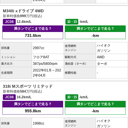
2年04月
M340i xドライブ 4WD
新車時価格
999
万円(税込)
JC08
12.4km/L
10・15
-km/L
満タンでどこまで走る？
満タンでどこまで走る？
731.6km
-km
ハイオク
使用燃料
2997cc
排気量
エンジン
ガソリン
フロア8AT
4WD
ミッション
駆動方式
387ps/5800rpm
ターボ
最大出力
過給器（ターボ）
2022年01月～202
-
生産期間
燃費性能
2年04月
318i Mスポーツ リミテッド
新車時価格
584
万円(税込)
JC08
16.2km/L
10・15
-km/L
満タンでどこまで走る？
満タンでどこまで走る？
955.8km
-km
ハイオク
使用燃料
1998cc
排気量
エンジン
ガソリン