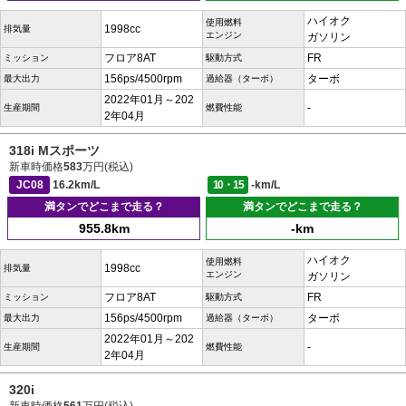
ハイオク
使用燃料
1998cc
排気量
エンジン
ガソリン
フロア8AT
FR
ミッション
駆動方式
156ps/4500rpm
ターボ
最大出力
過給器（ターボ）
2022年01月～202
-
生産期間
燃費性能
2年04月
318i Mスポーツ
新車時価格
583
万円(税込)
JC08
16.2km/L
10・15
-km/L
満タンでどこまで走る？
満タンでどこまで走る？
955.8km
-km
ハイオク
使用燃料
1998cc
排気量
エンジン
ガソリン
フロア8AT
FR
ミッション
駆動方式
156ps/4500rpm
ターボ
最大出力
過給器（ターボ）
2022年01月～202
-
生産期間
燃費性能
2年04月
320i