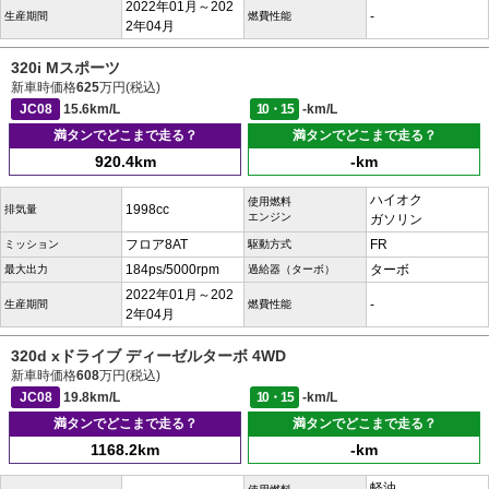
2022年01月～202
-
生産期間
燃費性能
2年04月
320i Mスポーツ
新車時価格
625
万円(税込)
JC08
15.6km/L
10・15
-km/L
満タンでどこまで走る？
満タンでどこまで走る？
920.4km
-km
ハイオク
使用燃料
1998cc
排気量
エンジン
ガソリン
フロア8AT
FR
ミッション
駆動方式
184ps/5000rpm
ターボ
最大出力
過給器（ターボ）
2022年01月～202
-
生産期間
燃費性能
2年04月
320d xドライブ ディーゼルターボ 4WD
新車時価格
608
万円(税込)
JC08
19.8km/L
10・15
-km/L
満タンでどこまで走る？
満タンでどこまで走る？
1168.2km
-km
軽油