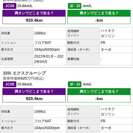
新車時価格
561
万円(税込)
JC08
15.6km/L
10・15
-km/L
満タンでどこまで走る？
満タンでどこまで走る？
920.4km
-km
ハイオク
使用燃料
1998cc
排気量
エンジン
ガソリン
フロア8AT
FR
ミッション
駆動方式
184ps/5000rpm
ターボ
最大出力
過給器（ターボ）
2022年01月～202
-
生産期間
燃費性能
2年04月
320i エクスクルーシブ
新車時価格
625
万円(税込)
JC08
15.6km/L
10・15
-km/L
満タンでどこまで走る？
満タンでどこまで走る？
920.4km
-km
ハイオク
使用燃料
1998cc
排気量
エンジン
ガソリン
フロア8AT
FR
ミッション
駆動方式
184ps/5000rpm
ターボ
最大出力
過給器（ターボ）