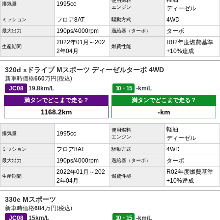
使用燃料
1995cc
排気量
エンジン
ディーゼル
フロア8AT
4WD
ミッション
駆動方式
190ps/4000rpm
ターボ
最大出力
過給器（ターボ）
2022年01月～202
R02年度燃費基準
生産期間
燃費性能
2年04月
+10%達成
320d xドライブ Mスポーツ ディーゼルターボ 4WD
新車時価格
660
万円(税込)
JC08
19.8km/L
10・15
-km/L
満タンでどこまで走る？
満タンでどこまで走る？
1168.2km
-km
軽油
使用燃料
1995cc
排気量
エンジン
ディーゼル
フロア8AT
4WD
ミッション
駆動方式
190ps/4000rpm
ターボ
最大出力
過給器（ターボ）
2022年01月～202
R02年度燃費基準
生産期間
燃費性能
2年04月
+10%達成
330e Mスポーツ
新車時価格
684
万円(税込)
JC08
15km/L
10・15
-km/L