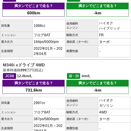
満タンでどこまで走る？
満タンでどこまで走る？
600km
-km
ハイオク
使用燃料
1998cc
排気量
エンジン
ハイブリッド
フロア8AT
FR
ミッション
駆動方式
184ps/5000rpm
ターボ
最大出力
過給器（ターボ）
2022年01月～202
-
生産期間
燃費性能
2年04月
M340i xドライブ 4WD
新車時価格
999
万円(税込)
JC08
12.4km/L
10・15
-km/L
満タンでどこまで走る？
満タンでどこまで走る？
731.6km
-km
ハイオク
使用燃料
2997cc
排気量
エンジン
ガソリン
フロア8AT
4WD
ミッション
駆動方式
387ps/5800rpm
ターボ
最大出力
過給器（ターボ）
2022年01月～202
-
生産期間
燃費性能