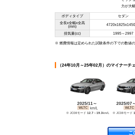
力が大幅
ボディタイプ
セダン
全長x全幅x全高
4720x1825x145
(mm)
排気量(cc)
1995～2997
※ 燃費情報は定められた試験条件の下での数値
（24年10月～25年02月）のマイナーチ
2025/11～
2025/07
WLTC
WLTC
km/L
※ JC08モード
12.7
～
19.3
km/L
※ JC08モード
1
こ