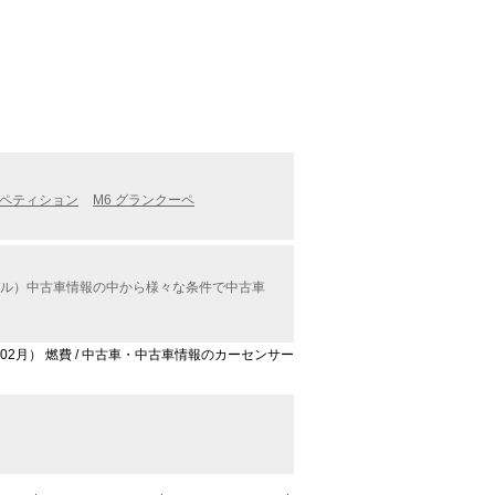
ンペティション
M6 グランクーペ
。
モデル）中古車情報の中から様々な条件で中古車
年02月） 燃費 / 中古車・中古車情報のカーセンサー