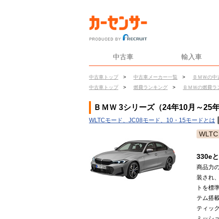
中古車
輸入車
中古車トップ
>
中古車メーカー一覧
>
ＢＭＷの中
中古車トップ
>
燃費ランキング
>
ＢＭＷの燃費ラ
ＢＭＷ 3シリーズ（24年10月～25
WLTCモード、JC08モード、10・15モードとは
WLTC
330
商品力
装され
トを標
テム搭載
ティッ
ミッショ