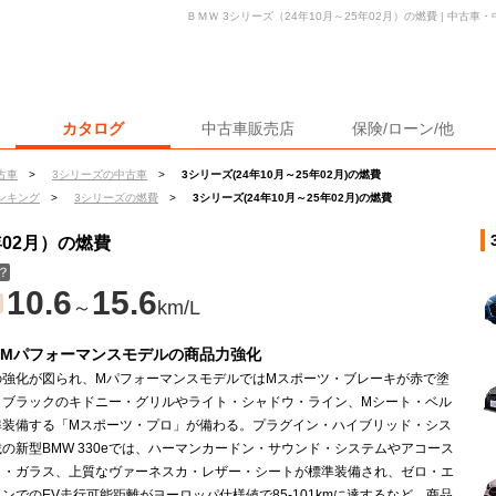
ＢＭＷ 3シリーズ（24年10月～25年02月）の燃費 | 中古
カタログ
中古車販売店
保険/ローン/他
古車
>
3シリーズの中古車
>
3シリーズ(24年10月～25年02月)の燃費
ンキング
>
3シリーズの燃費
>
3シリーズ(24年10月～25年02月)の燃費
年02月）の燃費
？
10.6
15.6
～
km/L
eとMパフォーマンスモデルの商品力強化
の強化が図られ、MパフォーマンスモデルではMスポーツ・ブレーキが赤で塗
、ブラックのキドニー・グリルやライト・シャドウ・ライン、Mシート・ベル
準装備する「Mスポーツ・プロ」が備わる。プラグイン・ハイブリッド・シス
の新型BMW 330eでは、ハーマンカードン・サウンド・システムやアコース
ク・ガラス、上質なヴァーネスカ・レザー・シートが標準装備され、ゼロ・エ
ンでのEV走行可能距離がヨーロッパ仕様値で85-101kmに達するなど、商品