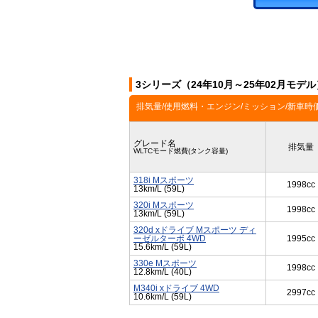
3シリーズ（24年10月～25年02月モデ
排気量/使用燃料・エンジン/ミッション/新車時
グレード名
排気量
WLTCモード燃費(タンク容量)
318i Mスポーツ
1998cc
13km/L (59L)
320i Mスポーツ
1998cc
13km/L (59L)
320d xドライブ Mスポーツ ディ
ーゼルターボ 4WD
1995cc
15.6km/L (59L)
330e Mスポーツ
1998cc
12.8km/L (40L)
M340i xドライブ 4WD
2997cc
10.6km/L (59L)