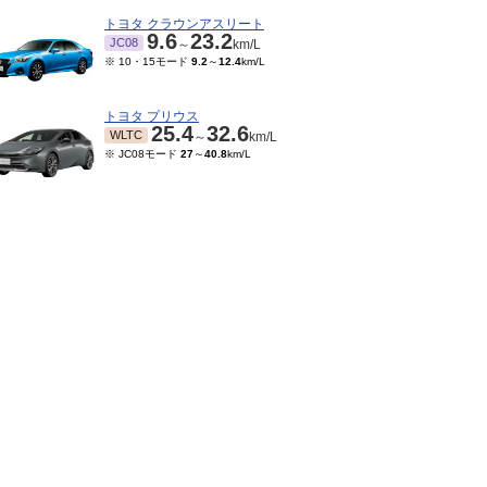
トヨタ クラウンアスリート
9.6
23.2
JC08
～
km/L
※ 10・15モード
9.2
～
12.4
km/L
トヨタ プリウス
25.4
32.6
WLTC
～
km/L
※ JC08モード
27
～
40.8
km/L