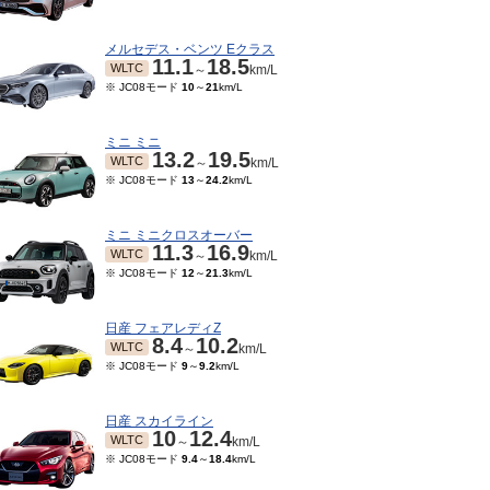
メルセデス・ベンツ Eクラス
11.1
18.5
WLTC
～
km/L
※ JC08モード
10
～
21
km/L
ミニ ミニ
13.2
19.5
WLTC
～
km/L
※ JC08モード
13
～
24.2
km/L
ミニ ミニクロスオーバー
11.3
16.9
WLTC
～
km/L
※ JC08モード
12
～
21.3
km/L
日産 フェアレディZ
8.4
10.2
WLTC
～
km/L
※ JC08モード
9
～
9.2
km/L
04～2024/02
2022/09～2023/03
2022/07～2022/08
202
TC
WLTC
WLTC
km/L
km/L
km/L
ード
12.7
～
19.5
km/L
※ JC08モード
12.7
～
19.5
km/L
※ JC08モード
12.4
～
19.8
km/L
※ JC0
日産 スカイライン
10
12.4
WLTC
～
km/L
※ JC08モード
9.4
～
18.4
km/L