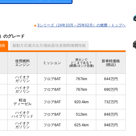
3シリーズ（24年10月～25年02月）の燃費・トップヘ
ル）のグレード
価格
駆動方式/最大出力/過給器/生産期間/燃費性能
満タンで
使用燃料
新車時価格
ミッション
どこまで走る？
エンジン
(税込)
(燃費xタンク容量)
ハイオク
フロア8AT
767km
644
万円
ガソリン
ハイオク
フロア8AT
767km
690
万円
ガソリン
軽油
フロア8AT
920.4km
732
万円
ディーゼル
ハイオク
フロア8AT
512km
848
万円
ハイブリッド
ハイオク
フロア8AT
625.4km
948
万円
ガソリン