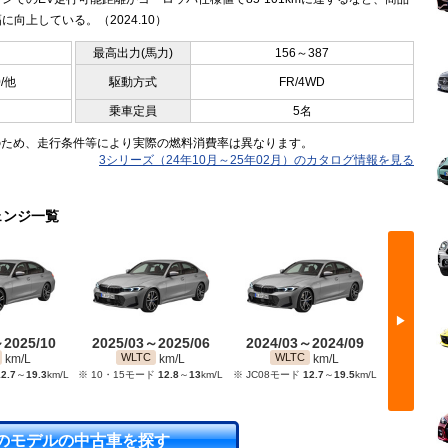
に向上している。（2024.10）
最高出力(馬力)
156～387
0/他
駆動方式
FR/4WD
乗車定員
5名
のため、走行条件等により実際の燃料消費率は異なります。
3シリーズ（24年10月～25年02月）のカタログ情報を見る
ェンジ一覧
▶
～2025/10
2025/03～2025/06
2024/03～2024/09
2023/
WLTC
WLTC
WL
km/L
km/L
km/L
2.7
～
19.3
km/L
※ 10・15モード
12.8
～
13
km/L
※ JC08モード
12.7
～
19.5
km/L
※ JC08モ
のモデルの中古車を探す