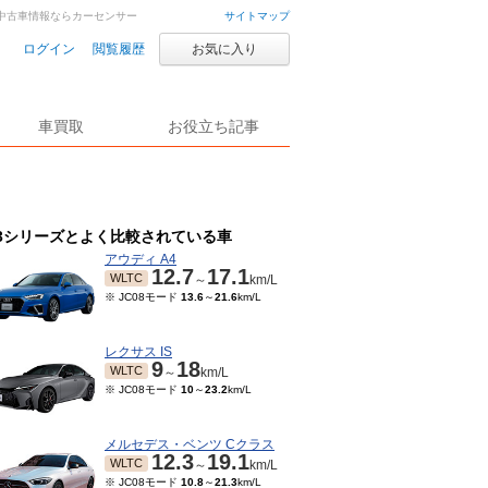
車・中古車情報ならカーセンサー
サイトマップ
ログイン
閲覧履歴
お気に入り
車買取
お役立ち記事
3シリーズとよく比較されている車
アウディ A4
12.7
17.1
WLTC
～
km/L
※ JC08モード
13.6
～
21.6
km/L
レクサス IS
9
18
WLTC
～
km/L
※ JC08モード
10
～
23.2
km/L
メルセデス・ベンツ Cクラス
12.3
19.1
WLTC
～
km/L
※ JC08モード
10.8
～
21.3
km/L