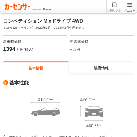
比較リスト
メニュー
コンペティション M xドライブ 4WD
ＢＭＷ M3ツーリング / 2023年1月～2023年3月生産モデル
新車時価格
中古車価格
1394
-
万円(税込)
万円
基本情報
装備情報
基本性能
全長4.81m
全高1.45m
全幅1.91m