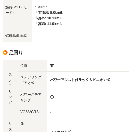
燃費(WLTCモ
9.8km/L
ード)
└市街地:6.8km/L
└郊外: 10.1km/L
└高速: 11.9km/L
燃費基準達成
-
足回り
位置
右
ス
ステアリング
パワーアシスト付ラック＆ピニオン式
テ
ギア方式
ア
リ
パワーステア
ン
◯
リング
グ
VGS/VGRS
-
サ
前
ス