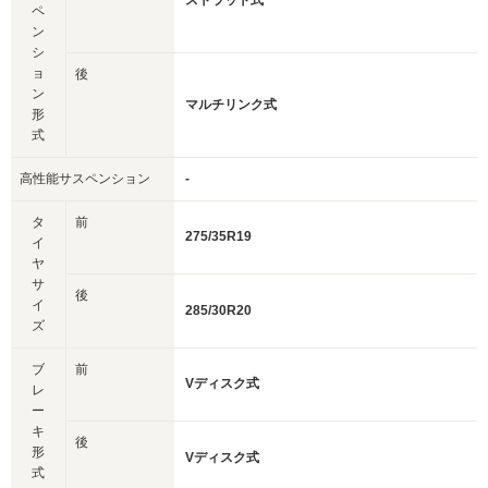
ストラット式
ペ
ン
シ
ョ
後
ン
マルチリンク式
形
式
高性能サスペンション
-
タ
前
275/35R19
イ
ヤ
サ
後
イ
285/30R20
ズ
ブ
前
Vディスク式
レ
ー
キ
後
形
Vディスク式
式