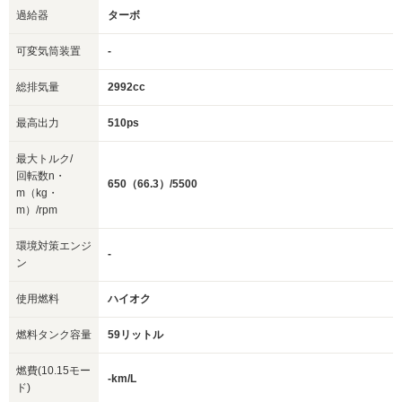
過給器
ターボ
可変気筒装置
-
総排気量
2992cc
最高出力
510ps
最大トルク/
回転数n・
650（66.3）/5500
m（kg・
m）/rpm
環境対策エンジ
-
ン
使用燃料
ハイオク
燃料タンク容量
59リットル
燃費(10.15モー
-km/L
ド)