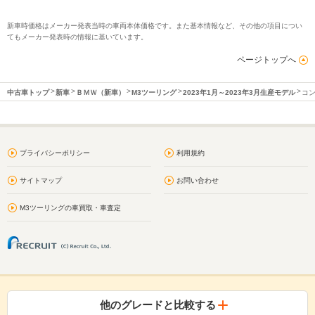
新車時価格はメーカー発表当時の車両本体価格です。また基本情報など、その他の項目につい
てもメーカー発表時の情報に基いています。
ページトップへ
中古車トップ
新車
ＢＭＷ（新車）
M3ツーリング
2023年1月～2023年3月生産モデル
コン
プライバシーポリシー
利用規約
サイトマップ
お問い合わせ
M3ツーリングの車買取・車査定
他のグレードと比較する