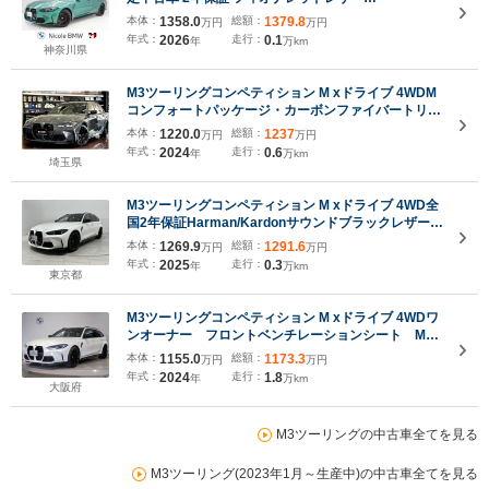
Harman/Kardon 19インチAW アクティブクルーズコ
本体：
1358.0
総額：
1379.8
万円
万円
ントロール パドルシフト 全周囲カメラ 前後センサー
年式：
2026
走行：
0.1
年
万km
アダプティブLED 衝突軽減 車線逸脱 ヘッドアップデ
神奈川県
ィスプレイ USB
M3ツーリングコンペティション M xドライブ 4WDM
コンフォートパッケージ・カーボンファイバートリ
ム・M Driveプロフェッショナル・パーキングアシス
本体：
1220.0
総額：
1237
万円
万円
トプラス・シートヒーター・ベンチレーション・フル
年式：
2024
走行：
0.6
年
万km
レザーメリノブラック・ドラレコ
埼玉県
M3ツーリングコンペティション M xドライブ 4WD全
国2年保証Harman/KardonサウンドブラックレザーF
クラーメートシートアダプティブLEDライトDアシス
本体：
1269.9
総額：
1291.6
万円
万円
トプロパークアシスト+TVUV カット ガラスワイヤレ
年式：
2025
走行：
0.3
年
万km
ス充電純正F19/R20AW
東京都
M3ツーリングコンペティション M xドライブ 4WDワ
ンオーナー フロントベンチレーションシート Mカ
ーボンファイバートリム シートヒーター アコース
本体：
1155.0
総額：
1173.3
万円
万円
ティックガラス ハーマンカードンスピーカー 電動
年式：
2024
走行：
1.8
年
万km
リアゲート ヘッドアップディスプレイ シートヒー
大阪府
ター
M3ツーリングの中古車全てを見る
M3ツーリング(2023年1月～生産中)の中古車全てを見る