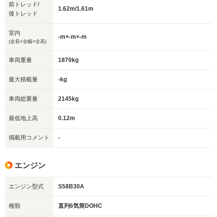
前トレッド/
1.62m/1.61m
後トレッド
室内
-m×-m×-m
(全長×全幅×全高)
車両重量
1870kg
最大積載量
-kg
車両総重量
2145kg
最低地上高
0.12m
掲載用コメント
-
エンジン
エンジン型式
S58B30A
種類
直列6気筒DOHC