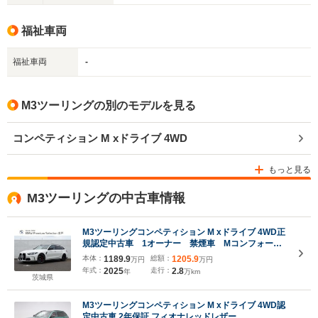
福祉車両
福祉車両
-
M3ツーリングの別のモデルを見る
コンペティション M xドライブ 4WD
もっと見る
M3ツーリングの中古車情報
M3ツーリングコンペティション M xドライブ 4WD正
規認定中古車 1オーナー 禁煙車 Mコンフォート
PKG ステアリングホイールヒーター アコースティ
本体：
1189.9
総額：
1205.9
万円
万円
ックガラス ラゲージコンパートメントPKG アクテ
年式：
2025
走行：
2.8
年
万km
ィブベンチレーションシート パーキングアシストプ
茨城県
ラス TV
M3ツーリングコンペティション M xドライブ 4WD認
定中古車 2年保証 フィオナレッドレザー