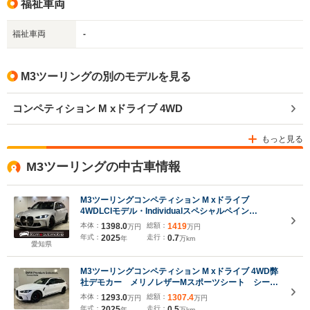
福祉車両
福祉車両
-
M3ツーリングの別のモデルを見る
コンペティション M xドライブ 4WD
もっと見る
M3ツーリングの中古車情報
M3ツーリングコンペティション M xドライブ
4WDLCIモデル・Individualスペシャルペイン
ト:Chalk solid・Mカーボンエクステリアパッケー
本体：
1398.0
総額：
1419
万円
万円
ジ・レザーメリノ ヤスマリナブルー・Mカーボンファ
年式：
2025
走行：
0.7
年
万km
イバートリム・Mコンフォートパッケージ・M Drive
愛知県
プロフェッショナル
M3ツーリングコンペティション M xドライブ 4WD弊
社デモカー メリノレザーMスポーツシート シート
ベンチレーション デジタルキープラス ハンズオフ
本体：
1293.0
総額：
1307.4
万円
万円
アシスト
年式：
2025
走行：
0.5
年
万km