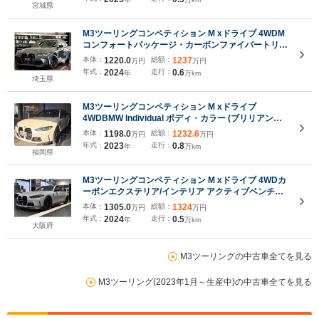
宮城県
M3ツーリングコンペティション M xドライブ 4WDM
コンフォートパッケージ・カーボンファイバートリ
ム・M Driveプロフェッショナル・パーキングアシス
本体：
1220.0
総額：
1237
万円
万円
トプラス・シートヒーター・ベンチレーション・フル
年式：
2024
走行：
0.6
年
万km
レザーメリノブラック・ドラレコ
埼玉県
M3ツーリングコンペティション M xドライブ
4WDBMW Individual ボディ・カラー (ブリリアン
ト・ホワイト)M カーボン・バケット・シート M カー
本体：
1198.0
総額：
1232.6
万円
万円
ボン・エクステリア・パッケージ M カーボン・ファ
年式：
2023
走行：
0.8
年
万km
イバー・インテリア・トリムパーキング・アシスト・
福岡県
プラス
M3ツーリングコンペティション M xドライブ 4WDカ
ーボンエクステリア/インテリア アクティブベンチレ
ーションシート SOOQOOカーボンエアロ
本体：
1305.0
総額：
1324
万円
万円
年式：
2024
走行：
0.5
年
万km
大阪府
M3ツーリングの中古車全てを見る
M3ツーリング(2023年1月～生産中)の中古車全てを見る