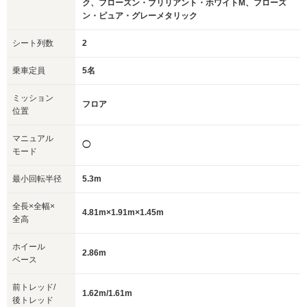
ク、フローズン・ブリリアント・ホワイトM、フローズ
ン・ピュア・グレーメタリック
シート列数
2
乗車定員
5名
ミッション
フロア
位置
マニュアル
◯
モード
最小回転半径
5.3m
全長×全幅×
4.81m×1.91m×1.45m
全高
ホイール
2.86m
ベース
前トレッド/
1.62m/1.61m
後トレッド