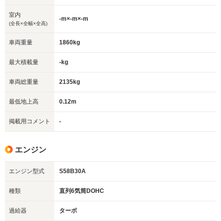
室内
-m×-m×-m
(全長×全幅×全高)
車両重量
1860kg
最大積載量
-kg
車両総重量
2135kg
最低地上高
0.12m
掲載用コメント
-
エンジン
エンジン型式
S58B30A
種類
直列6気筒DOHC
過給器
ターボ