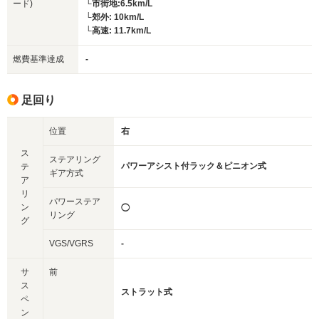
ード)
└市街地:6.5km/L
└郊外: 10km/L
└高速: 11.7km/L
燃費基準達成
-
足回り
位置
右
ス
ステアリング
パワーアシスト付ラック＆ピニオン式
テ
ギア方式
ア
リ
パワーステア
ン
◯
リング
グ
VGS/VGRS
-
サ
前
ス
ストラット式
ペ
ン