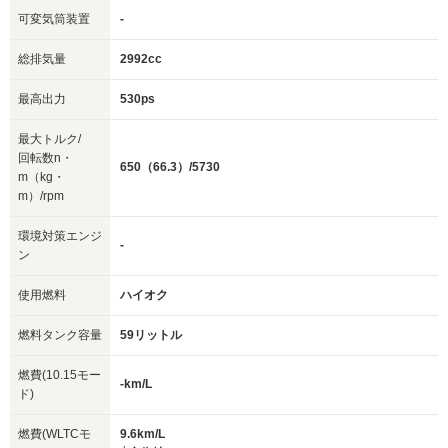
可変気筒装置
-
総排気量
2992cc
最高出力
530ps
最大トルク/
回転数n・
650（66.3）/5730
m（kg・
m）/rpm
環境対策エンジ
-
ン
使用燃料
ハイオク
燃料タンク容量
59リットル
燃費(10.15モー
-km/L
ド)
燃費(WLTCモ
9.6km/L