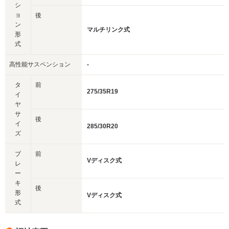
シ
ョ
後
ン
マルチリンク式
形
式
高性能サスペンション
-
タ
前
275/35R19
イ
ヤ
サ
後
イ
285/30R20
ズ
ブ
前
Vディスク式
レ
ー
キ
後
形
Vディスク式
式