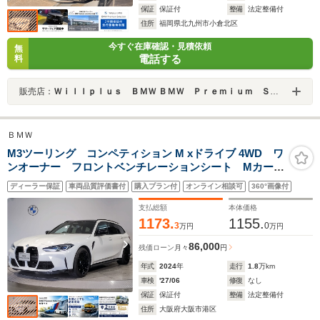
保証
保証付
整備
法定整備付
住所
福岡県北九州市小倉北区
今すぐ在庫確認・見積依頼
無
電話する
料
販売店：
Ｗｉｌｌｐｌｕｓ ＢＭＷ ＢＭＷ Ｐｒｅｍｉｕｍ Ｓｅｌｅｃｔｉｏｎ小倉
ＢＭＷ
M3ツーリング コンペティション M xドライブ 4WD ワ
ンオーナー フロントベンチレーションシート Mカーボ
ンファイバートリム シートヒーター アコースティッ
ディーラー保証
車両品質評価書付
購入プラン付
オンライン相談可
360°画像付
クガラス ハーマンカードンスピーカー 電動リアゲー
ト ヘッドアップディスプレイ シートヒーター
支払総額
本体価格
1173.
1155.
3
0
万円
万円
86,000
残価ローン
月々
円
年式
2024
年
走行
1.8
万km
車検
'27/06
修復
なし
保証
保証付
整備
法定整備付
住所
大阪府大阪市港区