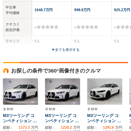
中古車
1648.7万円
998.9万円
925.2万円
平均価格
クチコミ
-
-
-
総合評価
乗車定員
5人
5人
5人
▼
全てを表示する
ドア数
5ドア
4ドア
5ドア
全高
全高
全
お探しの条件で360°画像付きのクルマ
1.52m
1.44m～1.45m
1.
全幅
全幅
全
サイズ
1.97m
1.91m～1.92m
1.
全長
全長
(全長x全幅x全高)
5.1m
4.81m
4.
ＢＭＷ
ＢＭＷ
ＢＭＷ
M3ツーリング コ
M3ツーリング コ
M3ツーリング コ
ンペティション …
ンペティション …
ンペティション …
総額：
1173.3
万円
総額：
1220.2
万円
総額：
1291.6
万円
ホイールベース
ホイールベース
ホイー