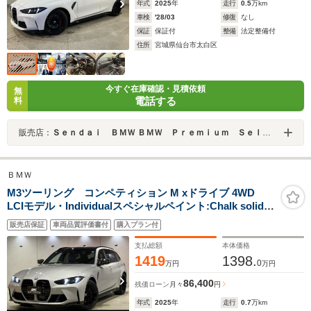
年式
2025
年
走行
0.5
万km
車検
'28/03
修復
なし
保証
保証付
整備
法定整備付
住所
宮城県仙台市太白区
今すぐ在庫確認・見積依頼
無
電話する
料
販売店：
Ｓｅｎｄａｉ ＢＭＷ ＢＭＷ Ｐｒｅｍｉｕｍ Ｓｅｌｅｃｔｉｏｎ 仙台南
ＢＭＷ
M3ツーリング コンペティション M xドライブ 4WD
LCIモデル・Individualスペシャルペイント:Chalk solid・
Mカーボンエクステリアパッケージ・レザーメリノ ヤス
販売店保証
車両品質評価書付
購入プラン付
マリナブルー・Mカーボンファイバートリム・Mコンフォ
ートパッケージ・M Driveプロフェッショナル
支払総額
本体価格
1419
1398.
0
万円
万円
86,400
残価ローン
月々
円
年式
2025
年
走行
0.7
万km