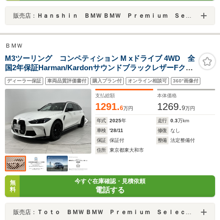
販売店：
Ｈａｎｓｈｉｎ ＢＭＷ ＢＭＷ Ｐｒｅｍｉｕｍ Ｓｅｌｅｃｔｉｏｎ 大阪ベイ
ＢＭＷ
M3ツーリング コンペティション M xドライブ 4WD 全
国2年保証Harman/KardonサウンドブラックレザーFクラ
ーメートシートアダプティブLEDライトDアシストプロパ
ディーラー保証
車両品質評価書付
購入プラン付
オンライン相談可
360°画像付
ークアシスト+TVUV カット ガラスワイヤレス充電純正
F19/R20AW
支払総額
本体価格
1291.
1269.
6
9
万円
万円
年式
2025
年
走行
0.3
万km
車検
'28/11
修復
なし
保証
保証付
整備
法定整備付
住所
東京都東大和市
今すぐ在庫確認・見積依頼
無
電話する
料
販売店：
Ｔｏｔｏ ＢＭＷ ＢＭＷ Ｐｒｅｍｉｕｍ Ｓｅｌｅｃｔｉｏｎ 東大和