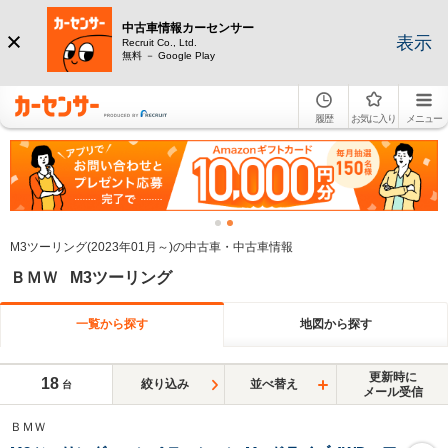
中古車情報カーセンサー
表示
Recruit Co., Ltd.
無料 － Google Play
履歴
お気に入り
メニュー
M3ツーリング(2023年01月～)の中古車・中古車情報
ＢＭＷ M3ツーリング
一覧から探す
地図から探す
更新時に
18
絞り込み
並べ替え
台
メール受信
ＢＭＷ