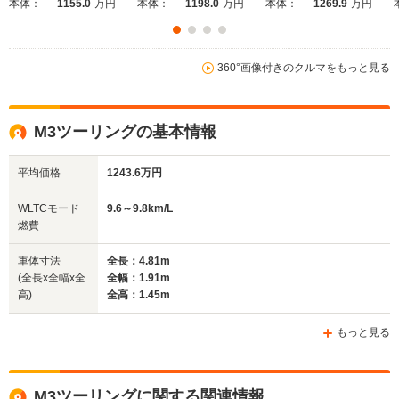
本体：
1155.0
万円
本体：
1198.0
万円
本体：
1269.9
万円
-m
-m
9.7～10.0km/L
└市街地:6.6～
9.7～9.9k
360°画像付きのクルマをもっと見る
9.6km/L
6.9km/L
└市街地:6
WLTCモード
└市街地:6.4km/L
└郊外:10.1～
7.1km/L
燃費
└郊外:9.9km/L
10.4km/L
└郊外:9.9
└高速道路:11.8km/L
M3ツーリングの基本情報
└高速道路:11.7～
└高速道路:1
12.1km/L
平均価格
1243.6万円
排気量
4394cc
2992～2993cc
2893cc
WLTCモード
9.6～9.8km/L
駆動方式
4WD
FR、4WD
4WD
燃費
車体寸法
全長：4.81m
(全長x全幅x全
全幅：1.91m
高)
全高：1.45m
もっと見る
M3ツーリングに関する関連情報