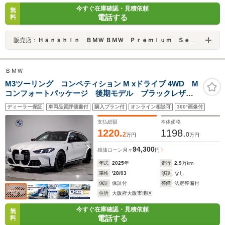
今すぐ在庫確認・見積依頼
無
電話する
料
販売店：
Ｈａｎｓｈｉｎ ＢＭＷ ＢＭＷ Ｐｒｅｍｉｕｍ Ｓｅｌｅｃｔｉｏｎ 大阪ベイ
ＢＭＷ
M3ツーリング コンペティション M xドライブ 4WD M
コンフォートパッケージ 後期モデル ブラックレザー
シート ハーマンカードン アクティブクルーズコント
ディーラー保証
車両品質評価書付
購入プラン付
オンライン相談可
360°画像付
ロール シートヒーター パワーシート ヘッドアップ
ディスプレイ 地デジ 全周囲カメラ 電動トランク
支払総額
本体価格
1220.
1198.
2
0
万円
万円
94,300
残価ローン
月々
円
年式
2025
年
走行
2.9
万km
車検
'28/03
修復
なし
保証
保証付
整備
法定整備付
住所
大阪府大阪市港区
今すぐ在庫確認・見積依頼
無
電話する
料