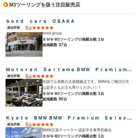
M3ツーリングを扱う注目販売店
ｂｏｎｄ ｃａｒｓ ＯＳＡＫＡ
5
総合評価
点
bond group
1
ＢＭＷ M3ツーリングの
掲載台数
台
37
総掲載数
台
Ｍｏｔｏｒｅｎ Ｓａｉｔａｍａ ＢＭＷ Ｐｒｅｍｉｕｍ Ｓｅｌｅｃｔｉｏｎ 浦和美園
5
総合評価
点
全国でも有数の大規模拠点です。BMWをご検討の方
は是非ともお立ち寄りください！！
1
ＢＭＷ M3ツーリングの
掲載台数
台
90
総掲載数
台
Ｋｙｏｔｏ ＢＭＷ ＢＭＷ Ｐｒｅｍｉｕｍ Ｓｅｌｅｃｔｉｏｎ 城陽
5
総合評価
点
BMW正規ディーラー 認定中古車専売拠点
1
ＢＭＷ M3ツーリングの
掲載台数
台