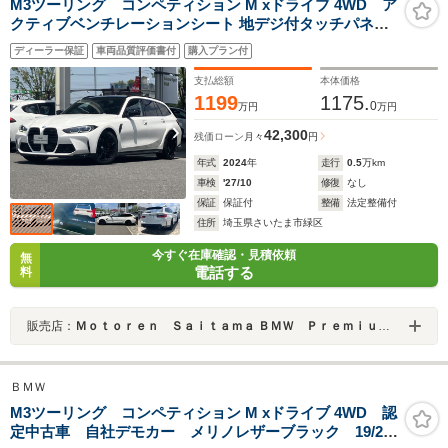
M3ツーリング コンペティション M xドライブ 4WD ア
クティブベンチレーションシート 地デジ付タッチパネル
式ナビ パーキングアシストプラス 19/20インチアルミ M
ディーラー保証
車両品質評価書付
購入プラン付
コンパウンドブレーキ(レッドキャリパー) M Drive
支払総額
本体価格
1199
1175.
0
万円
万円
42,300
残価ローン
月々
円
年式
2024
年
走行
0.5
万km
車検
'27/10
修復
なし
保証
保証付
整備
法定整備付
住所
埼玉県さいたま市緑区
今すぐ在庫確認・見積依頼
無
電話する
料
販売店：
Ｍｏｔｏｒｅｎ Ｓａｉｔａｍａ ＢＭＷ Ｐｒｅｍｉｕｍ Ｓｅｌｅｃｔｉｏｎ 浦和美園
ＢＭＷ
M3ツーリング コンペティション M xドライブ 4WD 認
定中古車 自社デモカー メリノレザーブラック 19/20