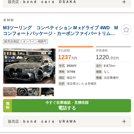
販売店：
ｂｏｎｄ ｃａｒｓ ＯＳＡＫＡ
ＢＭＷ
M3ツーリング コンペティション M xドライブ 4WD M
コンフォートパッケージ・カーボンファイバートリム・M
Driveプロフェッショナル・パーキングアシストプラス・
販売店保証
オンライン相談可
シートヒーター・ベンチレーション・フルレザーメリノ
ブラック・ドラレコ
支払総額
本体価格
1237
1220.
0
万円
万円
年式
2024
年
走行
0.6
万km
車検
'27/06
修復
なし
保証
保証付
整備
法定整備付
住所
埼玉県さいたま市桜区
今すぐ在庫確認・見積依頼
無
電話する
料
販売店：
ｂｏｎｄ ｃａｒｓ ＵＲＡＷＡ