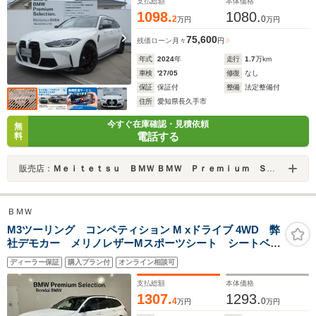
支払総額
本体価格
1098.
1080.
2
0
万円
万円
75,600
残価ローン
月々
円
年式
2024
年
走行
1.7
万km
車検
'27/05
修復
なし
保証
保証付
整備
法定整備付
住所
愛知県長久手市
今すぐ在庫確認・見積依頼
無
電話する
料
販売店：
Ｍｅｉｔｅｔｓｕ ＢＭＷ ＢＭＷ Ｐｒｅｍｉｕｍ Ｓｅｌｅｃｔｉｏｎ 長久手
ＢＭＷ
M3ツーリング コンペティション M xドライブ 4WD 弊
社デモカー メリノレザーMスポーツシート シートベン
チレーション デジタルキープラス ハンズオフアシス
ディーラー保証
購入プラン付
オンライン相談可
ト
支払総額
本体価格
1307.
1293.
4
0
万円
万円