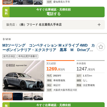
住所
愛知県長久手市
今すぐ在庫確認・見積依頼
無
電話する
料
販売店：
（株）フリード 名古屋長久手本店
ＢＭＷ
M3ツーリング コンペティション M xドライブ 4WD カ
ーボンインテリア・エクステリア 黒革 M Driveプロ
フェッショナル アクティブベンチレーション・シー
販売店保証
車両品質評価書付
ト パーキングアシストプラス harman/kardon サラ
ウンド オートマチックテールゲートオペレーション
支払総額
本体価格
1269.
1247.
9
9
万円
万円
年式
2023
年
走行
1.3
万km
車検
車検整備無
修復
なし
保証
保証付
整備
法定整備無
住所
大阪府大阪市西淀川区
今すぐ在庫確認・見積依頼
無