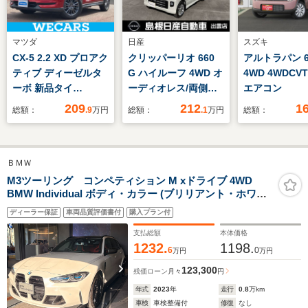
マツダ
日産
スズキ
CX-5 2.2 XD プロアク
クリッパーリオ 660
アルトラパン 66
ティブ ディーゼルタ
G ハイルーフ 4WD オ
4WD 4WDC
ーボ 新品タイ
ーディオレス/両側オ
エアコン
ヤ/BOSE/純正 SDナ
ートスライドドア
209
212
1
総額：
.9
万円
総額：
.1
万円
総額：
ビ/衝突安全装置/360°
ビューモニター/車線
逸脱防止支援システ
ＢＭＷ
ム/ヘッドランプ
LED/Bluetooth接
M3ツーリング コンペティション M xドライブ 4WD
BMW Individual ボディ・カラー (ブリリアント・ホワイ
続/ETC/EBD付ABS/横
ト)M カーボン・バケット・シート M カーボン・エクステ
滑り防止装置
ディーラー保証
車両品質評価書付
購入プラン付
リア・パッケージ M カーボン・ファイバー・インテリ
ア・トリムパーキング・アシスト・プラス
支払総額
本体価格
1232.
1198.
6
0
万円
万円
123,300
残価ローン
月々
円
年式
2023
年
走行
0.8
万km
車検
車検整備付
修復
なし