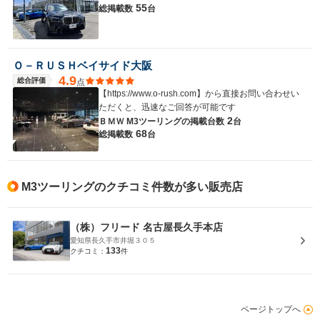
55
総掲載数
台
Ｏ－ＲＵＳＨベイサイド大阪
4.9
総合評価
点
【https://www.o-rush.com】から直接お問い合わせい
ただくと、迅速なご回答が可能です
2
ＢＭＷ M3ツーリングの
掲載台数
台
68
総掲載数
台
M3ツーリングのクチコミ件数が多い販売店
（株）フリード 名古屋長久手本店
愛知県長久手市井堀３０５
133
クチコミ：
件
ページトップへ