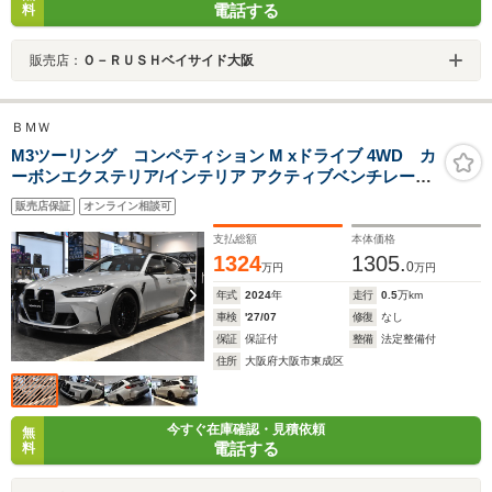
電話する
料
販売店：
Ｏ－ＲＵＳＨベイサイド大阪
ＢＭＷ
M3ツーリング コンペティション M xドライブ 4WD カ
ーボンエクステリア/インテリア アクティブベンチレーシ
ョンシート SOOQOOカーボンエアロ
販売店保証
オンライン相談可
支払総額
本体価格
1324
1305.
0
万円
万円
年式
2024
年
走行
0.5
万km
車検
'27/07
修復
なし
保証
保証付
整備
法定整備付
住所
大阪府大阪市東成区
今すぐ在庫確認・見積依頼
無
電話する
料