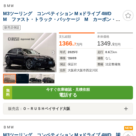
ＢＭＷ
M3ツーリング コンペティション M xドライブ 4WD
M ファスト・トラック・パッケージ M カーボン・バ
ケット・シート M カーボン・ファイバー・トリム
販売店保証
M Driveプロフェッショナル レザー・メリノ(キャラ
ミ・オレンジ) ステアリングホイールヒーティング
支払総額
本体価格
1366.
1349.
7
9
万円
万円
年式
2025
年
走行
0.6
万km
車検
'28/09
修復
なし
保証
保証付
整備
法定整備無
住所
大阪府大阪市西淀川区
今すぐ在庫確認・見積依頼
無
電話する
料
販売店：
Ｏ－ＲＵＳＨベイサイド大阪
ＢＭＷ
NEW
M3ツーリング コンペティション M xドライブ 4WD 認