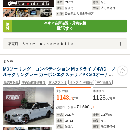
車検
'28/02
修復
なし
保証
保証付
整備
法定整備付
住所
愛知県名古屋市千種区
今すぐ在庫確認・見積依頼
無
電話する
料
販売店：
Ａｔｏｍ ａｕｔｏｍｏｂｉｌｅ
ＢＭＷ
M3ツーリング コンペティション M xドライブ 4WD ブ
ルックリングレー カーボンエクステリアPKG 1オーナー
カーボンファイバーインテリア 19/20インチM鍛造ホイー
販売店保証
車両品質評価書付
購入プラン付
オンライン相談可
360°画像付
ル シートベンチレーション パーキングアシスト+
harman/kardon 地デジTVチューナー BMWレーザーライ
支払総額
本体価格
ト
1143.
1128.
4
6
万円
万円
71,500
残価ローン
月々
円
年式
2023
年
走行
2.2
万km
車検
'26/12
修復
なし
保証
保証付
整備
法定整備付