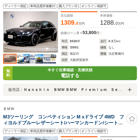
シストプロフェッショナル ブラックメリノレザーシー
ディーラー保証
車両品質評価書付
購入プラン付
オンライン相談可
ト ワイヤレス充電 追従型クルコン ヘッドアップデ
ィスプレイ 電動テールゲート 19/20アルミホイール
支払総額
本体価格
1309.
1288.
6
0
万円
万円
53,800
残価ローン
月々
円
年式
2026
年
走行
0.3
万km
車検
'29/01
修復
なし
保証
保証付
整備
法定整備付
住所
大阪府箕面市
今すぐ在庫確認・見積依頼
無
電話する
料
販売店：
Ｈａｎｓｈｉｎ ＢＭＷ ＢＭＷ Ｐｒｅｍｉｕｍ Ｓｅｌｅｃｔｉｏｎ 箕面
ＢＭＷ
M3ツーリング コンペティション M xドライブ 4WD フ
ィヨルドブルーレザーシート/ハーマンカードン/シートベ
ンチレーションシート/ハンドルヒーター/純正地デジチュ
ディーラー保証
車両品質評価書付
購入プラン付
オンライン相談可
ーナー/レーザーライト/認定中古車