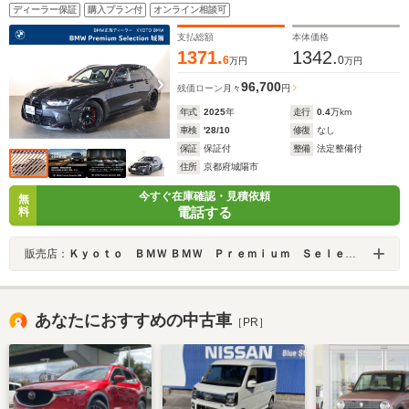
インチホイール ハーマンカードンスピーカー パーク
ディーラー保証
購入プラン付
オンライン相談可
アシスタントプロフェッショナル
支払総額
本体価格
1371.
1342.
6
0
万円
万円
96,700
残価ローン
月々
円
年式
2025
年
走行
0.4
万km
車検
'28/10
修復
なし
保証
保証付
整備
法定整備付
住所
京都府城陽市
今すぐ在庫確認・見積依頼
無
電話する
料
販売店：
Ｋｙｏｔｏ ＢＭＷ ＢＭＷ Ｐｒｅｍｉｕｍ Ｓｅｌｅｃｔｉｏｎ 城陽
あなたにおすすめの中古車
［PR］