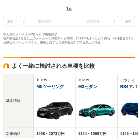
1
/1
最初
前の30件
次の30件
最後
※人気のクルマは平均1ヶ月で掲載終了
物件数合計1万台以上のメーカー｜算出データ期間：2024年9月～11月｜内容：物件数合計1万
台以上のメーカーのうち、掲載が終了した物件数が1,000台以上の場合
よく一緒に検討される車種を比較
ＢＭＷ
ＢＭＷ
アウディ
M5ツーリング
M3セダン
RS4ア
基本情報
新車価格
1998～2073万円
1324～1998万円
1196～1