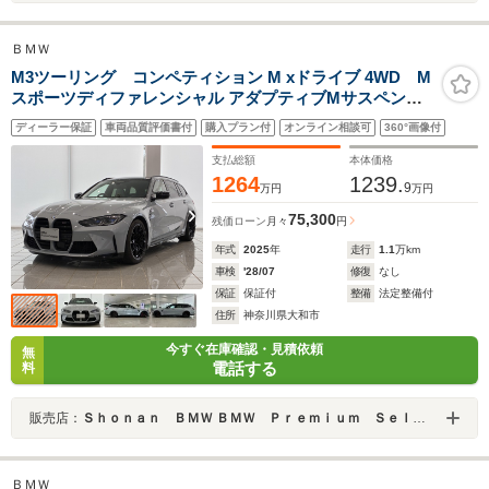
ＢＭＷ
M3ツーリング コンペティション M xドライブ 4WD M
スポーツディファレンシャル アダプティブMサスペンシ
ョン アコースティックコンフォートガラス Mスポーツシ
ディーラー保証
車両品質評価書付
購入プラン付
オンライン相談可
360°画像付
ート Fクライメートシート シートヒーター運転席/助手席
Harman/Kardonサラウンドサウンド TV機能
支払総額
本体価格
1264
1239.
9
万円
万円
75,300
残価ローン
月々
円
年式
2025
年
走行
1.1
万km
車検
'28/07
修復
なし
保証
保証付
整備
法定整備付
住所
神奈川県大和市
今すぐ在庫確認・見積依頼
無
電話する
料
販売店：
Ｓｈｏｎａｎ ＢＭＷ ＢＭＷ Ｐｒｅｍｉｕｍ Ｓｅｌｅｃｔｉｏｎ 大和
ＢＭＷ