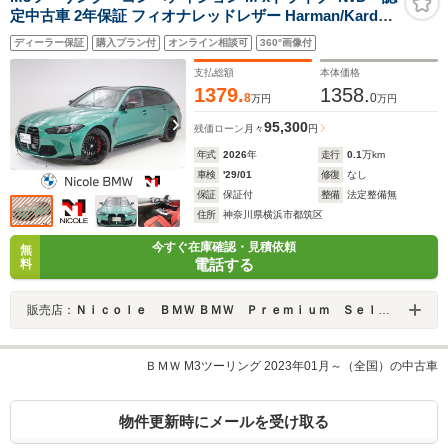
定中古車 2年保証 フィオナレッドレザー Harman/Kardon
19インチAW アクティブクルーズコントロール パドルシ
ディーラー保証
購入プラン付
オンライン相談可
360°画像付
フト 全周囲カメラ 前後センサー アダプティブLED 衝突
軽減 車線逸脱 ヘッドアップディスプレイ USB
支払総額
本体価格
1379.
1358.
8
0
万円
万円
95,300
残価ローン
月々
円
年式
2026
年
走行
0.1
万km
車検
'29/01
修復
なし
保証
保証付
整備
法定整備無
住所
神奈川県横浜市都筑区
今すぐ在庫確認・見積依頼
無
電話する
料
販売店：
Ｎｉｃｏｌｅ ＢＭＷ ＢＭＷ Ｐｒｅｍｉｕｍ Ｓｅｌｅｃｔｉｏｎ 横浜港北
ＢＭＷ M3ツーリング 2023年01月～（全国）の中古車
物件更新時にメールを受け取る