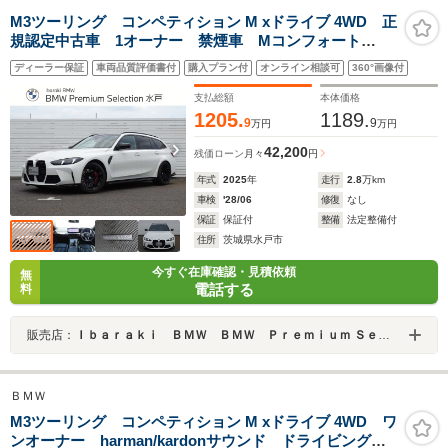
M3ツーリング コンペティション M xドライブ 4WD 正
規認定中古車 1オーナー 禁煙車 Mコンフォート
PKG ステアリングホイールヒーター アコースティッ
ディーラー保証
車両品質評価書付
購入プラン付
オンライン相談可
360°画像付
クガラス ラゲージコンパートメントPKG アクティブ
ベンチレーションシート パーキングアシストプラス
支払総額
本体価格
TV
1205.
1189.
9
9
万円
万円
42,200
残価ローン
月々
円
年式
2025
年
走行
2.8
万km
車検
'28/06
修復
なし
保証
保証付
整備
法定整備付
住所
茨城県水戸市
今すぐ在庫確認・見積依頼
無
電話する
料
販売店：
Ｉｂａｒａｋｉ ＢＭＷ ＢＭＷ Ｐｒｅｍｉｕｍ Ｓｅｌｅｃｔｉｏｎ 水戸／（株）モトーレンレピオ
ＢＭＷ
M3ツーリング コンペティション M xドライブ 4WD ワ
ンオーナー harman/kardonサウンド ドライビングア