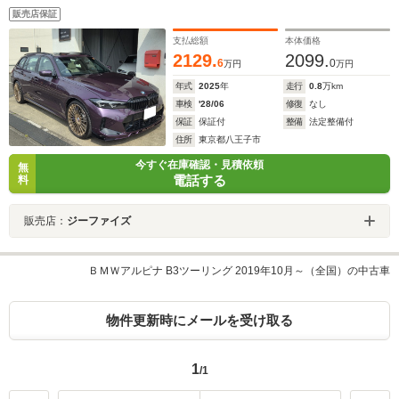
販売店保証
支払総額
本体価格
2129.
2099.
6
0
万円
万円
年式
2025
年
走行
0.8
万km
車検
'28/06
修復
なし
保証
保証付
整備
法定整備付
住所
東京都八王子市
今すぐ在庫確認・見積依頼
無
電話する
料
販売店：
ジーファイズ
ＢＭＷアルピナ B3ツーリング 2019年10月～（全国）の中古車
物件更新時にメールを受け取る
1
/1