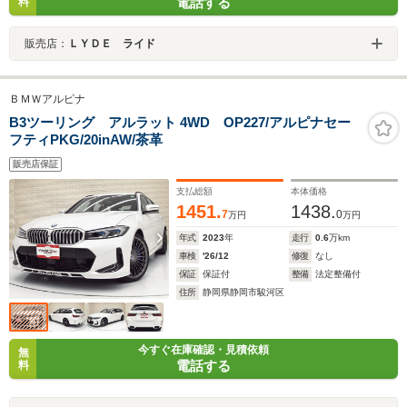
電話する
料
販売店：
ＬＹＤＥ ライド
ＢＭＷアルピナ
B3ツーリング アルラット 4WD OP227/アルピナセー
フティPKG/20inAW/茶革
販売店保証
支払総額
本体価格
1451.
1438.
7
0
万円
万円
年式
2023
年
走行
0.6
万km
車検
'26/12
修復
なし
保証
保証付
整備
法定整備付
住所
静岡県静岡市駿河区
今すぐ在庫確認・見積依頼
無
電話する
料