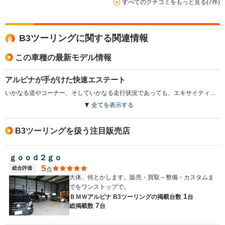
すべてのクチコミをもっと見る(7件)
B3ツーリングに関する関連情報
この車種の最新モデル情報
アルピナが手がけた快速エステート
いかなる道やコーナー、そしていかなる走行状況であっても、エキサイティングなダイナミクス、正確なハンドリングと卓越したドライビングエクスペリエンスを感じさせる、アルピナが手がけたツーリングワゴン。エンジンは3L直6で、同社が得意とするツインターボ「ビターボ」システムを搭載。最高出力462ps／最大トルク700N・mを発生し、8速スポーツATとの組み合わせで、0-100km/h加速3.9秒、0-200km/h加速13.9秒、最高時速300km/hを実現している。アルピナスポーツサスをはじめ、バランスの取れたダイナミックなシャシーやエアロダイナミクスパーツ、アルピナデザインのフルカラーデジタルメーターなど、内外装も同社こだわりの装備が与えられる。（2019.10）
全てを表示する
B3ツーリングを扱う注目販売店
ｇｏｏｄ２ｇｏ
5
総合評価
点
大体、何とかします。販売・買取～整備・カスタムま
でをワンストップで。
1
ＢＭＷアルピナ B3ツーリングの
掲載台数
台
7
総掲載数
台