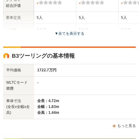
-
-
-
総合評価
乗車定員
5人
5人
5人
ドア数
5ドア
5ドア
5ドア
▼
全てを表示する
全高
全高
全
1.44m～1.47m
1.47m～1.49m
1.
B3ツーリングの基本情報
平均価格
1722.7万円
全幅
全幅
全
サイズ
1.83m
1.87m
1
全長
全長
WLTCモード
-
(全長x全幅x全高)
4.72m
4.96m～4.98m
4.
燃費
車体寸法
全長：4.72m
(全長x全幅x全
全幅：1.83m
ホイールベース
ホイールベース
ホイー
高)
全高：1.44m
-m
-m
もっと見る
13.0km/L