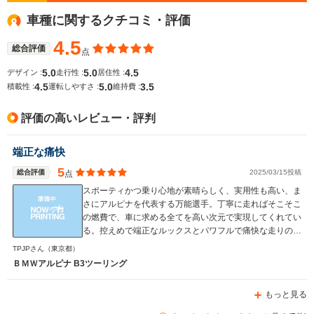
WLTCモード
└市街地:-
車種に関するクチコミ・評価
-
-
燃費
└郊外:-
└高速道路:-
4.5
総合評価
点
5.0
5.0
4.5
デザイン :
走行性 :
居住性 :
4.5
5.0
3.5
排気量
2992～2993cc
4394cc
2993cc
積載性 :
運転しやすさ :
維持費 :
駆動方式
4WD
4WD
4WD
評価の高いレビュー・評判
端正な痛快
5
総合評価
2025/03/15投稿
点
スポーティかつ乗り心地が素晴らしく、実用性も高い、ま
さにアルピナを代表する万能選手。丁寧に走ればそこそこ
の燃費で、車に求める全てを高い次元で実現してくれてい
る。控えめで端正なルックスとパワフルで痛快な走りの組
み合わせが最高。今のアルピナは2025で終わるので、次
TPJPさん
（東京都）
は最後のアルピナとしてB3GTツーリングをオーダー済
ＢＭＷアルピナ B3ツーリング
み。
もっと見る