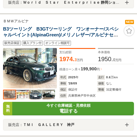
販売店：
Ｗｏｒｌｄ Ｓｔａｒ Ｅｎｔｅｒｐｒｉｓｅ 静岡ショールーム
ＢＭＷアルピナ
NEW
B3ツーリング B3GTツーリング ワンオーナー/スペシ
ャルペイント(AlpinaGreen)/メリノレザー/アルピナセー
フティーPKG/パノラマサンルーフ/HarmanKardonサウン
販売店保証
購入プラン付
オンライン相談可
ド/20インチAW/シートヒーター/ドライブレコーダー
支払総額
本体価格
1974.
1950.
3
0
万円
万円
199,900
残価ローン
月々
円
年式
2025
年
走行
0.6
万km
車検
'28/09
修復
なし
保証
保証付
整備
法定整備付
住所
兵庫県神戸市中央区
今すぐ在庫確認・見積依頼
無
電話する
料
販売店：
ＴＭＩ ＧＡＬＬＥＲＹ 神戸