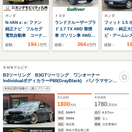
ホンダ
トヨタ
ホンダ
N-VAN e: e: ファン
ランドクルーザープラ
フィット 1.5
純正ナビ フルセグ
ド 2.7 TX 4WD 禁煙
4WD ・純正
電気自動車 コーナー
車 ガソリン車 4WD
ビ・アームレ
センサー LEDヘッド
純正SDナビ バックモ
ンターコンソ
194
364
1
総額：
.1
万円
総額：
.8
万円
総額：
ランプ USBポー
ニター レーダークル
クス(ドリンク
ト ドライブレコーダ
コン 衝突被害軽減シ
ー付)・電子制
ー 横滑り防止装置
ステム 車線逸脱警報
キングブレー
ＢＭＷアルピナ
両側スライドドア 運
前方ドラレコ 社外セ
ETC・hond
転席シートヒーター
キュリティ(VIPER) コ
ング
B3ツーリング B3GTツーリング ワンオーナー
IndividualボディカラーP60(GrayBlack) パノラマサンル
スマートキー エアコ
ーナーセンサー オー
ーフ harman/kardonサウンド ALPINEセイフティ
ン ETC ABS
トマチックハイビーム
車両品質評価書付
購入プラン付
PKG フルレザーメリノ ハイグロスシャドーライン
オートライト
20インチAW シートヒーター 360°カメラ
支払総額
本体価格
1800
1780.
0
万円
万円
年式
2026
年
走行
0.2
万km
車検
'29/04
修復
なし
保証
保証無
整備
法定整備付
住所
神奈川県足柄上郡