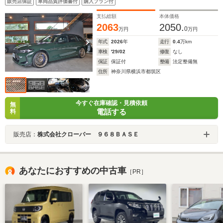
販売店保証
車両品質評価書付
購入プラン付
harman/kardon アダプティブLEDライト ドラレコ
支払総額
本体価格
2063
2050.
0
万円
万円
年式
2026
年
走行
0.4
万km
車検
'29/02
修復
なし
保証
保証付
整備
法定整備無
住所
神奈川県横浜市都筑区
今すぐ在庫確認・見積依頼
無
電話する
料
販売店：
株式会社クローバー ９６８ＢＡＳＥ
あなたにおすすめの中古車
［PR］