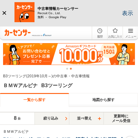
中古車情報カーセンサー
表示
Recruit Co., Ltd.
無料 － Google Play
履歴
お気に入り
メニュー
B3ツーリング(2019年10月～)の中古車・中古車情報
ＢＭＷアルピナ B3ツーリング
一覧から探す
地図から探す
更新時に
8
絞り込み
並べ替え
台
メール受信
ＢＭＷアルピナ