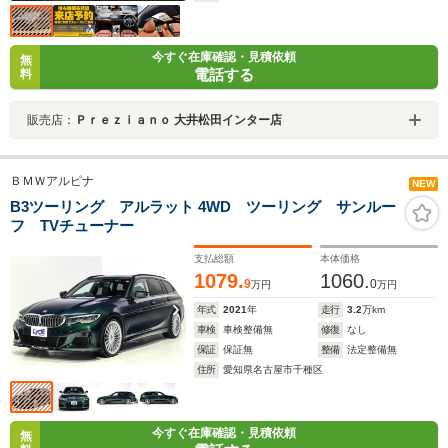
今すぐ在庫確認・見積依頼
無
電話する
料
販売店：
Ｐｒｅｚｉａｎｏ 大井松田インター店
ＢＭＷアルピナ
NEW
B3ツーリング アルラット 4WD ツーリング サンルー
フ TVチューナー
支払総額
本体価格
1079.
1060.
9
0
万円
万円
年式
2021
年
走行
3.2
万km
車検
車検整備無
修復
なし
保証
保証無
整備
法定整備無
住所
愛知県名古屋市千種区
今すぐ在庫確認・見積依頼
無