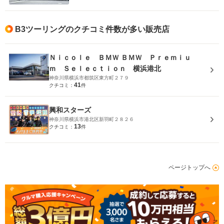
B3ツーリングのクチコミ件数が多い販売店
Ｎｉｃｏｌｅ ＢＭＷ ＢＭＷ Ｐｒｅｍｉｕ
ｍ Ｓｅｌｅｃｔｉｏｎ 横浜港北
神奈川県横浜市都筑区東方町２７９
41
クチコミ：
件
興和スターズ
神奈川県横浜市港北区新羽町２８２６
13
クチコミ：
件
ページトップへ