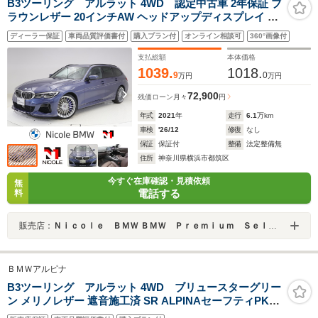
B3ツーリング アルラット 4WD 認定中古車 2年保証 ブ
ラウンレザー 20インチAW ヘッドアップディスプレイ ア
クティブクルーズコントロール スイッチトロニック 全周
ディーラー保証
車両品質評価書付
購入プラン付
オンライン相談可
360°画像付
囲カメラ 前後センサー LEDヘッドライト 衝突軽減 車線
逸脱 ステアリングヒーター
支払総額
本体価格
1039.
1018.
9
0
万円
万円
72,900
残価ローン
月々
円
年式
2021
年
走行
6.1
万km
車検
'26/12
修復
なし
保証
保証付
整備
法定整備無
住所
神奈川県横浜市都筑区
今すぐ在庫確認・見積依頼
無
電話する
料
販売店：
Ｎｉｃｏｌｅ ＢＭＷ ＢＭＷ Ｐｒｅｍｉｕｍ Ｓｅｌｅｃｔｉｏｎ 横浜港北
ＢＭＷアルピナ
B3ツーリング アルラット 4WD ブリュースターグリー
ン メリノレザー 遮音施工済 SR ALPINAセーフティPKG
ドライビングアシストプロフェッショナル ブラックPKG