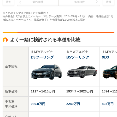
最初
前の30件
次の30件
最後
※人気のクルマは平均1ヶ月で掲載終了
物件数合計1万台以上のメーカー｜算出データ期間：2024年9月～11月｜内容：物件数合計1万
台以上のメーカーのうち、掲載が終了した物件数が1,000台以上の場合
よく一緒に検討される車種を比較
ＢＭＷアルピナ
ＢＭＷアルピナ
ＢＭＷア
D3ツーリング
B5ツーリング
XD3
基本情報
新車価格
1117～1410万円
1934.7～2020万円
1094～1
中古車
989.8万円
2249万円
893万円
平均価格
クチコミ