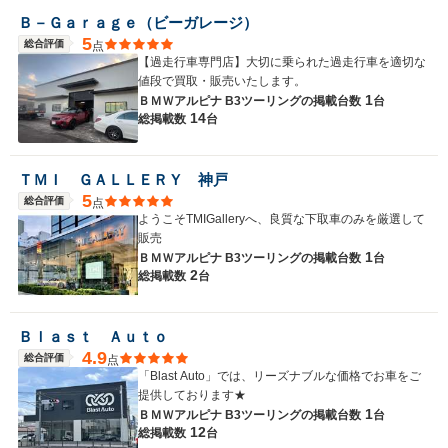
Ｂ－Ｇａｒａｇｅ（ビーガレージ）
5
総合評価
点
【過走行車専門店】大切に乗られた過走行車を適切な
値段で買取・販売いたします。
1
ＢＭＷアルピナ B3ツーリングの
掲載台数
台
14
総掲載数
台
ＴＭＩ ＧＡＬＬＥＲＹ 神戸
5
総合評価
点
ようこそTMIGalleryへ、良質な下取車のみを厳選して
販売
1
ＢＭＷアルピナ B3ツーリングの
掲載台数
台
2
総掲載数
台
Ｂｌａｓｔ Ａｕｔｏ
4.9
総合評価
点
「Blast Auto」では、リーズナブルな価格でお車をご
提供しております★
1
ＢＭＷアルピナ B3ツーリングの
掲載台数
台
12
総掲載数
台