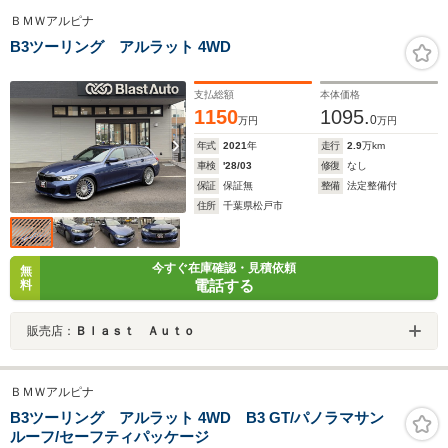
ＢＭＷアルピナ
B3ツーリング アルラット 4WD
支払総額
本体価格
1150
1095.
0
万円
万円
年式
2021
年
走行
2.9
万km
車検
'28/03
修復
なし
保証
保証無
整備
法定整備付
住所
千葉県松戸市
今すぐ在庫確認・見積依頼
無
電話する
料
販売店：
Ｂｌａｓｔ Ａｕｔｏ
ＢＭＷアルピナ
B3ツーリング アルラット 4WD B3 GT/パノラマサン
ルーフ/セーフティパッケージ