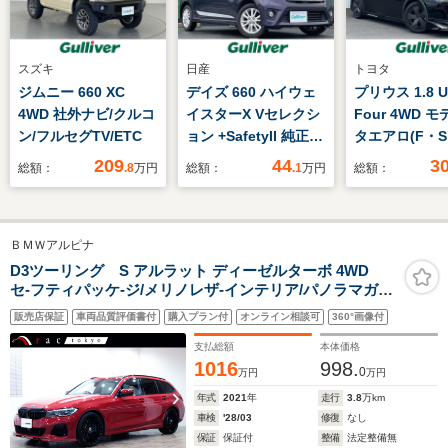
スズキ
日産
トヨタ
ジムニー 660 XC
デイズ 660 ハイウェ
プリウス 1.8 U
4WD 社外ナビ/クルコ
イスターX Vセレクシ
Four 4WD 
ン/フルセグTV/ETC
ョン +SafetyII 純正ナ
タエアロ(F・
ビ/アラウンドビュー
寒冷地仕様 
209
44
3
総額：
.8
万円
総額：
.1
万円
総額：
モニター/ETC/純正ア
スプレイオー
ルミホイール/衝突軽
フルセグTV
減ブレーキ/アイドリ
AC100V 全
ＢＭＷアルピナ
ングストップ/プッシ
ラ 2.0ETC
ュスタート/スマート
ティセンス 
D3ツーリング S アルラット ディーゼルターボ 4WD
セ-フティパッケ-ジ/メリノレザ-インテリア/パノラマガラ
キー
前後ドラレコ
スル-フ/20インチブラックAW/ブラックグリ
ートヒーター
販売店保証
車両品質評価書付
購入プラン付
オンライン相談可
360°画像付
ル/harmankardon/地デジ/ガルパニックフィニッシュ/リア
シ-トヒ-ティング/シフトパドル/ヘッドアップディスプレ
支払総額
本体価格
イ
1016
998.
0
万円
万円
年式
2021
年
走行
3.8
万km
車検
'28/03
修復
なし
保証
保証付
整備
法定整備無