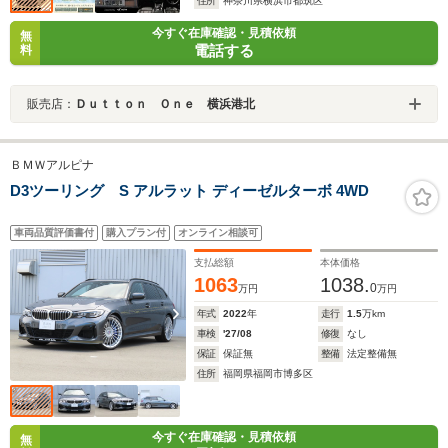
住所
神奈川県横浜市都筑区
今すぐ在庫確認・見積依頼
無
電話する
料
販売店：
Ｄｕｔｔｏｎ Ｏｎｅ 横浜港北
ＢＭＷアルピナ
D3ツーリング S アルラット ディーゼルターボ 4WD
車両品質評価書付
購入プラン付
オンライン相談可
支払総額
本体価格
1063
1038.
0
万円
万円
年式
2022
年
走行
1.5
万km
車検
'27/08
修復
なし
保証
保証無
整備
法定整備無
住所
福岡県福岡市博多区
今すぐ在庫確認・見積依頼
無