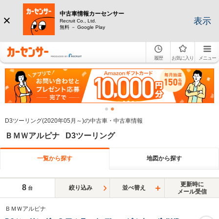
中古車情報カーセンサー
表示
Recruit Co., Ltd.
無料 － Google Play
履歴
お気に入り
メニュー
D3ツーリング(2020年05月～)の中古車・中古車情報
ＢＭＷアルピナ D3ツーリング
一覧から探す
地図から探す
更新時に
8
絞り込み
並べ替え
台
メール受信
ＢＭＷアルピナ