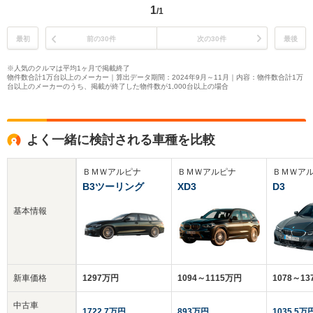
1
/1
最初
前の30件
次の30件
最後
※人気のクルマは平均1ヶ月で掲載終了
物件数合計1万台以上のメーカー｜算出データ期間：2024年9月～11月｜内容：物件数合計1万
台以上のメーカーのうち、掲載が終了した物件数が1,000台以上の場合
よく一緒に検討される車種を比較
ＢＭＷアルピナ
ＢＭＷアルピナ
ＢＭＷア
B3ツーリング
XD3
D3
基本情報
新車価格
1297万円
1094～1115万円
1078～1
中古車
1722.7万円
893万円
1035.5万