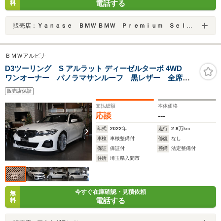
電話する
料
販売店：
Ｙａｎａｓｅ ＢＭＷ ＢＭＷ Ｐｒｅｍｉｕｍ Ｓｅｌｅｃｔｉｏｎ 福岡
ＢＭＷアルピナ
D3ツーリング S アルラット ディーゼルターボ 4WD
ワンオーナー パノラマサンルーフ 黒レザー 全席シ
ートヒーター ハーマンカードンスピーカー ヘッドア
販売店保証
ップディスプレイ ACC レザーダッシュ レーザーラ
イト TVチューナー AppleCarPlay
支払総額
本体価格
応談
---
年式
2022
年
走行
2.8
万km
車検
車検整備付
修復
なし
保証
保証付
整備
法定整備付
住所
埼玉県入間市
今すぐ在庫確認・見積依頼
無
電話する
料