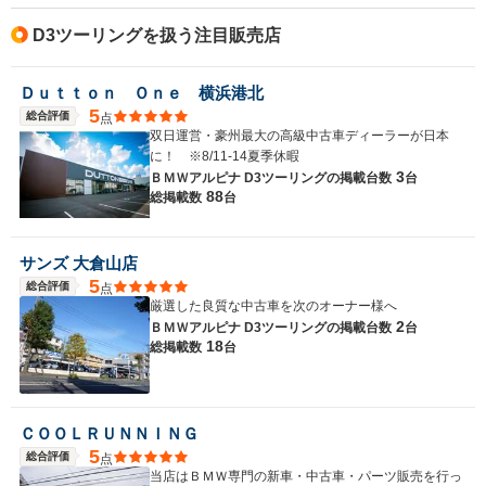
D3ツーリングを扱う注目販売店
Ｄｕｔｔｏｎ Ｏｎｅ 横浜港北
5
総合評価
点
双日運営・豪州最大の高級中古車ディーラーが日本
に！ ※8/11-14夏季休暇
3
ＢＭＷアルピナ D3ツーリングの
掲載台数
台
88
総掲載数
台
サンズ 大倉山店
5
総合評価
点
厳選した良質な中古車を次のオーナー様へ
2
ＢＭＷアルピナ D3ツーリングの
掲載台数
台
18
総掲載数
台
ＣＯＯＬＲＵＮＮＩＮＧ
5
総合評価
点
当店はＢＭＷ専門の新車・中古車・パーツ販売を行っ