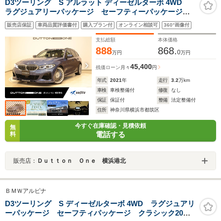
D3ツーリング S アルラット ディーゼルターボ 4WD
ラグジュアリーパッケージ セーフティーパッケージ
ヘッドアップディスプレイ 前後シートヒーター LEDヘ
販売店保証
車両品質評価書付
購入プラン付
オンライン相談可
360°画像付
ッドライトサラウンドビューカメラ クルーズコントロー
ル ブルーキャリパー サンルーフ ハーマンカードン
支払総額
本体価格
888
868.
0
万円
万円
45,400
残価ローン
月々
円
年式
2021
年
走行
3.2
万km
車検
車検整備付
修復
なし
保証
保証付
整備
法定整備付
住所
神奈川県横浜市都筑区
今すぐ在庫確認・見積依頼
無
電話する
料
販売店：
Ｄｕｔｔｏｎ Ｏｎｅ 横浜港北
ＢＭＷアルピナ
D3ツーリング S ディーゼルターボ 4WD ラグジュアリ
ーパッケージ セーフティパッケージ クラシック20イ