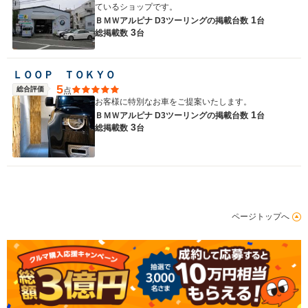
ているショップです。
1
ＢＭＷアルピナ D3ツーリングの
掲載台数
台
3
総掲載数
台
ＬＯＯＰ ＴＯＫＹＯ
5
総合評価
点
お客様に特別なお車をご提案いたします。
1
ＢＭＷアルピナ D3ツーリングの
掲載台数
台
3
総掲載数
台
ページトップへ