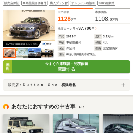
ンチアルミ パノラマサンルーフ サラウンドビューカ
販売店保証
車両品質評価書付
購入プラン付
オンライン相談可
360°画像付
メラ フルセグTV harman/kardonサウンド HUD
BSM シートヒーター ステアリングヒーター
支払総額
本体価格
1128
1108.
0
万円
万円
37,700
残価ローン
月々
円
年式
2023
年
走行
3.3
万km
車検
車検整備付
修復
なし
保証
保証付
整備
法定整備付
住所
神奈川県横浜市都筑区
今すぐ在庫確認・見積依頼
無
電話する
料
販売店：
Ｄｕｔｔｏｎ Ｏｎｅ 横浜港北
あなたにおすすめの中古車
［PR］