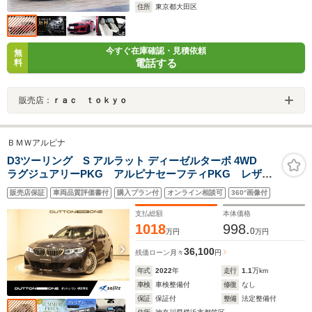
住所
東京都大田区
今すぐ在庫確認・見積依頼
無
電話する
料
販売店：
ｒａｃ ｔｏｋｙｏ
ＢＭＷアルピナ
D3ツーリング S アルラット ディーゼルターボ 4WD
ラグジュアリーPKG アルピナセーフティPKG レザー
シート Fパワー&シートヒーター ステアリングヒータ
販売店保証
車両品質評価書付
購入プラン付
オンライン相談可
360°画像付
ー アンビエントライト ハーマンカードン LEDヘッ
ドライト ヘッドアップディスプレイ 20インチAW
支払総額
本体価格
1018
998.
0
万円
万円
36,100
残価ローン
月々
円
年式
2022
年
走行
1.1
万km
車検
車検整備付
修復
なし
保証
保証付
整備
法定整備付