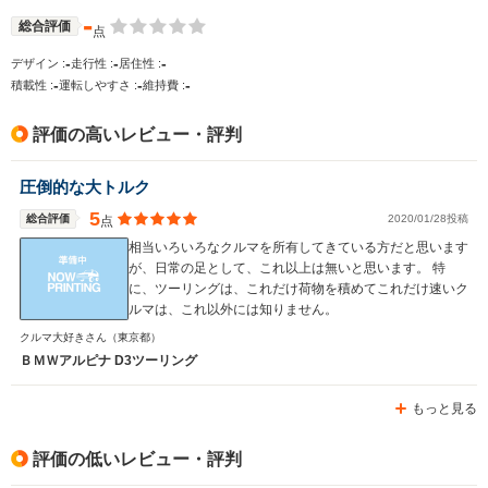
-
総合評価
点
-
-
-
デザイン :
走行性 :
居住性 :
-
-
-
積載性 :
運転しやすさ :
維持費 :
評価の高いレビュー・評判
圧倒的な大トルク
5
総合評価
2020/01/28投稿
点
相当いろいろなクルマを所有してきている方だと思います
が、日常の足として、これ以上は無いと思います。 特
に、ツーリングは、これだけ荷物を積めてこれだけ速いク
ルマは、これ以外には知りません。
クルマ大好きさん
（東京都）
ＢＭＷアルピナ D3ツーリング
もっと見る
評価の低いレビュー・評判