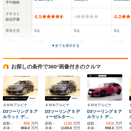
平均価格
クチコミ
4.5
-
4.0
総合評価
乗車定員
5人
5人
5人
ドア数
5ドア
5ドア
4ドア
▼
全てを表示する
全高
全高
全高
1.44m
1.66m
1.44m
お探しの条件で360°画像付きのクルマ
全幅
全幅
全
サイズ
1.83m
1.9m
1.
全長
全長
(全長x全幅x全高)
4.72m
4.72m
4.
ＢＭＷアルピナ
ＢＭＷアルピナ
ＢＭＷアルピナ
D3ツーリング S ア
D3ツーリング S デ
D3ツーリング S ア
ルラット デ…
ィーゼルター…
ルラット デ…
ホイールベース
ホイールベース
ホイー
-m
-m
総額：
888
万円
総額：
1128
万円
総額：
1016
万円
本体：
868.0
万円
本体：
1108.0
万円
本体：
998.0
万円