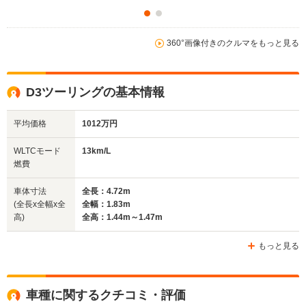
13.0km/L
360°画像付きのクルマをもっと見る
WLTCモード
└市街地:-
-
-
燃費
└郊外:-
└高速道路:
D3ツーリングの基本情報
排気量
2993cc
2993cc
2992～29
平均価格
1012万円
駆動方式
4WD
4WD
4WD
WLTCモード
13km/L
燃費
車体寸法
全長：4.72m
(全長x全幅x全
全幅：1.83m
高)
全高：1.44m～1.47m
もっと見る
車種に関するクチコミ・評価