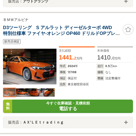
販売店：
アウトグランツ
ＢＭＷアルピナ
D3ツーリング S アルラット ディーゼルターボ 4WD
特別仕様車 ファイヤ-オレンジ OP460 ドリルドOPブレ-
キ フルレザ-メリノ パノラマサンル-フ インテリアバイカ
販売店保証
ラ- harman/kardon アルピナライン サテンル-フレ-ル 20
インチ鍛造 シ-トヒ-タ ドラレコ D車
支払総額
本体価格
1441.
1410.
2
0
万円
万円
年式
2024
年
走行
0.5
万km
車検
'27/08
修復
なし
保証
保証付
整備
法定整備付
住所
東京都世田谷区
今すぐ在庫確認・見積依頼
無
電話する
料
販売店：
ＡＸ’ＬＥｔｒａｄｉｎｇ