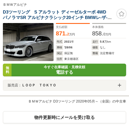
ＢＭＷアルピナ
D3ツーリング S アルラット ディーゼルターボ 4WD
パノラマSR アルピナクラシック20インチ BMWレ-ザ-ラ
イト harman/kardon ドライビングアシスト+ ヘッドアッ
支払総額
本体価格
プD 後席シ-トヒ-タ- パドルシフト ACC ブラインドスポ
871.
858.
ット 3ゾ-ンAC 地デジ AppleCarPlay ワイヤレスC
2
0
万円
万円
年式
2021
年
走行
5.8
万km
車検
'28/06
修復
なし
保証
保証無
整備
法定整備付
住所
東京都港区
今すぐ在庫確認・見積依頼
無
電話する
料
販売店：
ＬＯＯＰ ＴＯＫＹＯ
ＢＭＷアルピナ D3ツーリング 2020年05月～（全国）の中古車
物件更新時にメールを受け取る