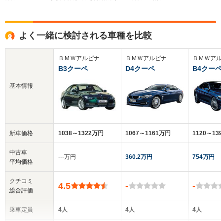
よく一緒に検討される車種を比較
ＢＭＷアルピナ
ＢＭＷアルピナ
ＢＭＷア
B3クーペ
D4クーペ
B4クー
基本情報
新車価格
1038～1322万円
1067～1161万円
1120～1
中古車
‐‐‐万円
360.2万円
754万円
平均価格
クチコミ
4.5
-
-
総合評価
乗車定員
4人
4人
4人