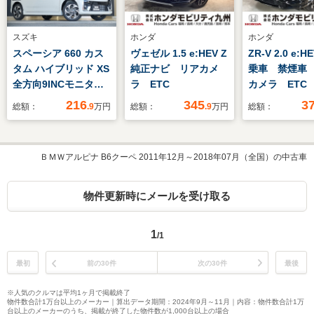
スズキ
ホンダ
ホンダ
スペーシア 660 カス
ヴェゼル 1.5 e:HEV Z
ZR-V 2.0 e:H
タム ハイブリッド XS
純正ナビ リアカメ
乗車 禁煙車
全方向9INCモニタ付
ラ ETC
カメラ ETC
メモリナビフルセグ
コ
216
345
3
総額：
.9
万円
総額：
.9
万円
総額：
TV スズキコネク
ト セフティサポー
ト DSBS2 両側パ
ＢＭＷアルピナ B6クーペ 2011年12月～2018年07月（全国）の中古車
ワースライドドア
LEDオートライト マ
ルチユースフラップ
物件更新時にメールを受け取る
電動パーキング ブレ
ーキホールド
1
/1
最初
前の30件
次の30件
最後
※人気のクルマは平均1ヶ月で掲載終了
物件数合計1万台以上のメーカー｜算出データ期間：2024年9月～11月｜内容：物件数合計1万
台以上のメーカーのうち、掲載が終了した物件数が1,000台以上の場合