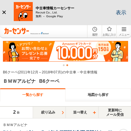
中古車情報カーセンサー
表示
Recruit Co., Ltd.
無料 － Google Play
履歴
お気に入り
メニュー
B6クーペ(2011年12月～2018年07月)の中古車・中古車情報
ＢＭＷアルピナ B6クーペ
一覧から探す
地図から探す
更新時に
2
絞り込み
並べ替え
台
メール受信
ＢＭＷアルピナ