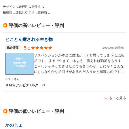
-
-
-
デザイン :
走行性 :
居住性 :
-
-
-
排気量
2979cc
2992cc
2979cc
積載性 :
運転しやすさ :
維持費 :
駆動方式
FR
FR
FR
評価の高いレビュー・評判
とことん癒される生き物
5
総合評価
2008/08/20投稿
点
サスペンションが本当に魔法か！？と思ってしまうほど絶
品です。 まるで生きているよう、例えれば猫足をもうす
こ～しシャキッとさせたとでも言うのか、とにかくこんな
にもしなやかな足回りがあるのだろうかと感嘆ものです。
更に大爆発！！としか言いようがない加速力は場所さえ許
ゲストさん
せば、全てを忘れさせる程の魅力に満ちていると言えま
ＢＭＷアルピナ B6クーペ
す。 華美でなく、ひっそりと知る人だけにわかる愉し
み・・・の世界。 ０８年時点のカタログモデルで、体感
もっと見る
加速度でこれに勝る車はおそらく無いのではないでしょう
か。 大好きになれます！！
評価の低いレビュー・評判
かのじょ