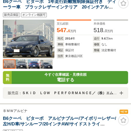
B6クーペ ビターボ 1年走行距離無制限保証付き ディ
ーラー車 ブラックレザーインテリア 20インチアル
ミ 右ハンドル 純正ナビ バックモニター サンル-
販売店保証
オンライン相談可
フ ブレンボキャリパー
支払総額
本体価格
547.
518.
6
0
万円
万円
年式
2014
年
走行
9.6
万km
車検
車検整備付
修復
なし
保証
保証付
整備
法定整備付
住所
東京都品川区
今すぐ在庫確認・見積依頼
無
電話する
料
販売店：
ＳＫｉＤ ＬＯＷ ＰＥＲＦＯＲＭＡＮＣＥ／（株）エムワード
ＢＭＷアルピナ
NEW
B6クーペ ビターボ アルピナブルー/アイボリーレザー/
左H/D車/サンルーフ/20インチAW/サイドストライ
プ/harmankardonスピーカー/ソフトクローズドア/メモリ