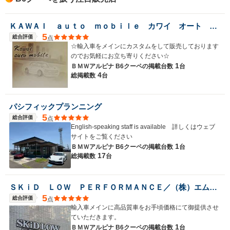
ＫＡＷＡＩ ａｕｔｏ ｍｏｂｉｌｅ カワイ オート モービル
5
総合評価
点
☆輸入車をメインにカスタムをして販売しております
のでお気軽にお立ち寄りください☆
1
ＢＭＷアルピナ B6クーペの
掲載台数
台
4
総掲載数
台
パシフィックプランニング
5
総合評価
点
English-speaking staff is available 詳しくはウェブ
サイトをご覧ください
1
ＢＭＷアルピナ B6クーペの
掲載台数
台
17
総掲載数
台
ＳＫｉＤ ＬＯＷ ＰＥＲＦＯＲＭＡＮＣＥ／（株）エムワード
5
総合評価
点
輸入車メインに高品質車をお手頃価格にて御提供させ
ていただきます。
1
ＢＭＷアルピナ B6クーペの
掲載台数
台