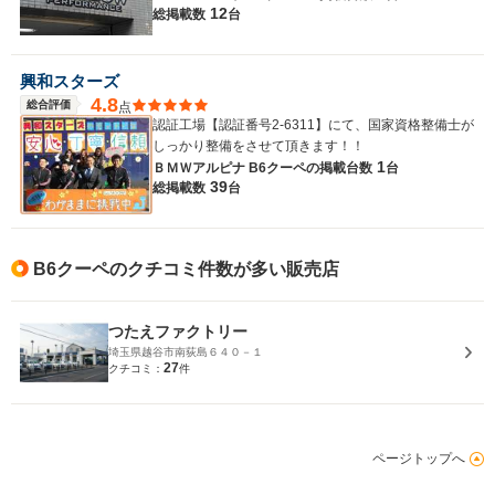
12
総掲載数
台
興和スターズ
4.8
総合評価
点
認証工場【認証番号2-6311】にて、国家資格整備士が
しっかり整備をさせて頂きます！！
1
ＢＭＷアルピナ B6クーペの
掲載台数
台
39
総掲載数
台
B6クーペのクチコミ件数が多い販売店
つたえファクトリー
埼玉県越谷市南荻島６４０－１
27
クチコミ：
件
ページトップへ