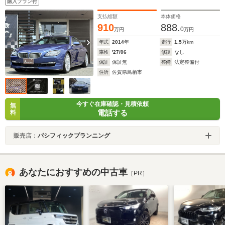
購入プラン付
付きPシート/シートヒーター&ベンチレーション/ドラレ
コ&レーダー
支払総額
本体価格
910
888.
0
万円
万円
年式
2014
年
走行
1.5
万km
車検
'27/06
修復
なし
保証
保証無
整備
法定整備付
住所
佐賀県鳥栖市
今すぐ在庫確認・見積依頼
無
電話する
料
販売店：
パシフィックプランニング
あなたにおすすめの中古車
［PR］