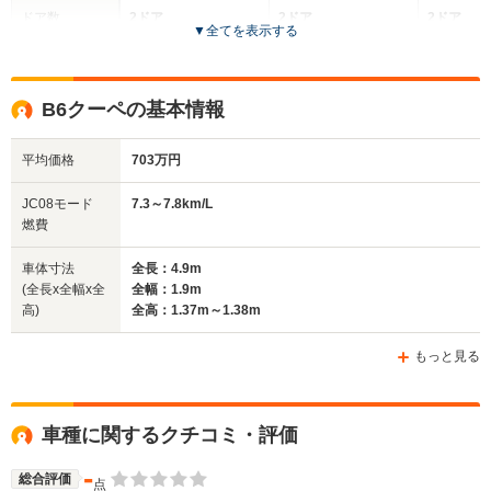
ドア数
2ドア
2ドア
2ドア
▼
全てを表示する
全高
全高
全高
1.38m～1.4m
1.37m
1.37m
B6クーペの基本情報
平均価格
703万円
全幅
全幅
全
サイズ
1.78m
1.83m
1.
全長
全長
JC08モード
7.3～7.8km/L
(全長x全幅x全高)
4.59m～4.63m
4.64m
4.
燃費
車体寸法
全長：4.9m
(全長x全幅x全
全幅：1.9m
ホイールベース
ホイールベース
ホイー
高)
全高：1.37m～1.38m
-m
-m
もっと見る
WLTCモード
車種に関するクチコミ・評価
-
-
-
燃費
-
総合評価
点