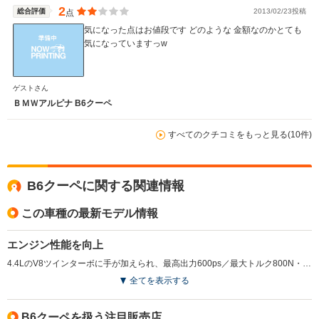
2
総合評価
2013/02/23投稿
点
気になった点はお値段です どのような 金額なのかとても
気になっていますっw
ゲストさん
ＢＭＷアルピナ B6クーペ
すべてのクチコミをもっと見る(10件)
B6クーペに関する関連情報
この車種の最新モデル情報
エンジン性能を向上
4.4LのV8ツインターボに手が加えられ、最高出力600ps／最大トルク800N・mに向上した。これは、同門のライバルともいえるBMW・M5比で＋40ps／＋120N・mという数値。また、燃料直噴システムとバルブトロニックを組み合わせることで、排出ガスと経済性も向上している（2015.12）
全てを表示する
B6クーペを扱う注目販売店