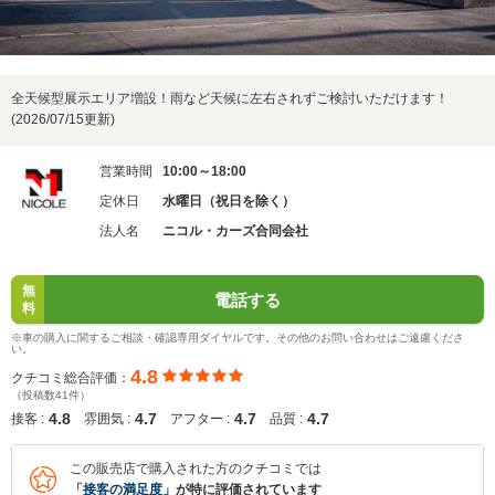
全天候型展示エリア増設！雨など天候に左右されずご検討いただけます！
(2026/07/15更新)
営業時間
10:00～18:00
定休日
水曜日（祝日を除く）
法人名
ニコル・カーズ合同会社
無
電話する
料
※車の購入に関するご相談・確認専用ダイヤルです。その他のお問い合わせはご遠慮くださ
い。
4.8
クチコミ総合評価：
（投稿数41件）
4.8
4.7
4.7
4.7
接客 :
雰囲気 :
アフター :
品質 :
この販売店で購入された方のクチコミでは
「
接客の満足度
」が特に評価されています