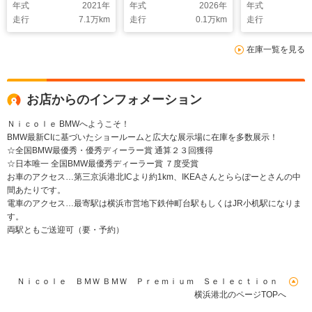
年式
2021
年
年式
2026
年
年式
harman/kardon ガラ
ンチAW アクティブク
ンチAW パドルシフト
走行
7.1
万km
走行
0.1
万km
走行
スサンルーフ 全周囲
ルーズコントロール
全周囲カメラ 衝突軽
カメラ ステアリング
パドルシフト 全周囲
減 車線逸脱 
在庫一覧を見る
ヒーター 電動リアゲ
カメラ 前後センサー
ゲート フロン
ート 衝突軽減 アダプ
アダプティブLED 衝
トヒーター コ
ティブLED USB
突軽減 車線逸脱 ヘッ
ートアクセス U
ドアップディスプレイ
お店からのインフォメーション
USB
Ｎｉｃｏｌｅ BMWへようこそ！
BMW最新CIに基づいたショールームと広大な展示場に在庫を多数展示！
☆全国BMW最優秀・優秀ディーラー賞 通算２３回獲得
☆日本唯一 全国BMW最優秀ディーラー賞 ７度受賞
お車のアクセス…第三京浜港北ICより約1km、IKEAさんとららぽーとさんの中
間あたりです。
電車のアクセス…最寄駅は横浜市営地下鉄仲町台駅もしくはJR小机駅になりま
す。
両駅ともご送迎可（要・予約）
Ｎｉｃｏｌｅ ＢＭＷ ＢＭＷ Ｐｒｅｍｉｕｍ Ｓｅｌｅｃｔｉｏｎ
横浜港北のページTOPへ