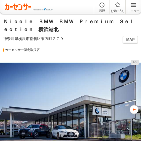
履歴
お気に入り
メニュー
Ｎｉｃｏｌｅ ＢＭＷ ＢＭＷ Ｐｒｅｍｉｕｍ Ｓｅｌ
ｅｃｔｉｏｎ 横浜港北
神奈川県横浜市都筑区東方町２７９
MAP
カーセンサー認定取扱店
1/5