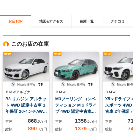
お店TOP
地図&アクセス
在庫一覧
クチコミ
このお店の在庫
NEW
NEW
NEW
ＢＭＷアルピナ
ＢＭＷ
ＢＭＷ
B3 リムジン アルラッ
M3ツーリング コンペ
X5 xドライブ 4
ト 4WD 認定中古車 1
ティション M xドライ
スポーツ 4WD
年保証 20インチAW
ブ 4WD 認定中古車 2
古車 2年保証 
パドルシフト ヘッド
年保証 フィオナレッ
マガラスサン
868
1358
7
本体
.0
万円
本体
.0
万円
本体
アップディスプレイ
ドレザー
ブラウンレザ
890
1379
7
総額
.3
万円
総額
.8
万円
総額
ブラックレザーシート
Harman/Kardon 19イ
harman/kard