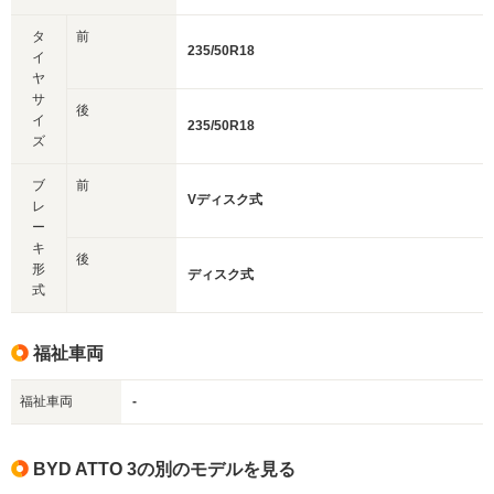
タ
前
235/50R18
イ
ヤ
サ
後
イ
235/50R18
ズ
ブ
前
Vディスク式
レ
ー
キ
後
形
ディスク式
式
福祉車両
福祉車両
-
BYD ATTO 3の別のモデルを見る