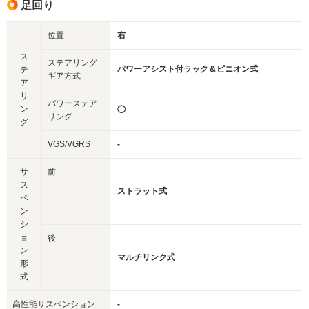
足回り
位置
右
ス
ステアリング
パワーアシスト付ラック＆ピニオン式
テ
ギア方式
ア
リ
パワーステア
ン
◯
リング
グ
VGS/VGRS
-
サ
前
ス
ストラット式
ペ
ン
シ
ョ
後
ン
マルチリンク式
形
式
高性能サスペンション
-