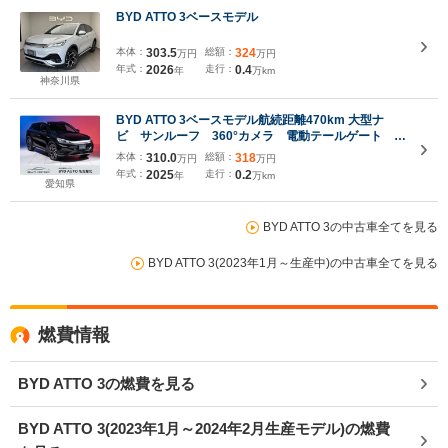
BYD ATTO 3ベースモデル
本体：
303.5
総額：
324
万円
万円
年式：
2026
走行：
0.4
年
万km
神奈川県
BYD ATTO 3ベースモデル航続距離470km 大型ナ
ビ サンルーフ 360°カメラ 電動テールゲート シ
ートヒーター ワイヤレス充電 Apple CarPlay・
本体：
310.0
総額：
318
万円
万円
Android Auto対応 運転支援システム(ADAS)
年式：
2025
走行：
0.2
年
万km
愛知県
BYD ATTO 3の中古車全てを見る
BYD ATTO 3(2023年1月～生産中)の中古車全てを見る
燃費情報
BYD ATTO 3の燃費を見る
BYD ATTO 3(2023年1月～2024年2月生産モデル)の燃費