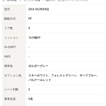
◯：標準装備 △：オプション装備
-：選択不可、またはディーラーオプション
型式
ZAA-SC2EXSQ
駆動方式
FF
ドア数
5
ミッション
その他AT
AI-SHIFT
-
4WS
-
標準色
ボルダーグレー
オプション色
スキーホワイト、フォレストグリーン、サーフブルー、
パルクールレッド
シート列数
2
乗車定員
5名