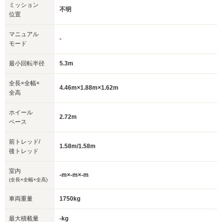
ミッション
不明
位置
マニュアル
-
モード
最小回転半径
5.3m
全長×全幅×
4.46m×1.88m×1.62m
全高
ホイール
2.72m
ベース
前トレッド/
1.58m/1.58m
後トレッド
室内
-m×-m×-m
(全長×全幅×全高)
車両重量
1750kg
最大積載量
-kg