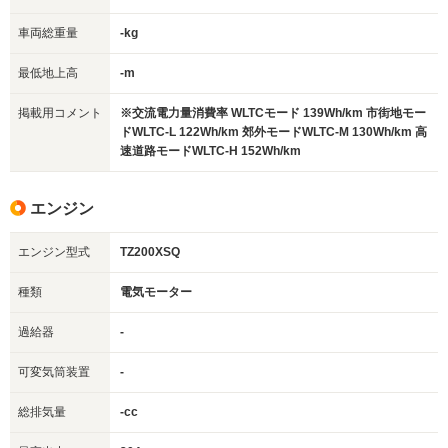
車両総重量
-kg
最低地上高
-m
掲載用コメント
※交流電力量消費率 WLTCモード 139Wh/km 市街地モー
ドWLTC-L 122Wh/km 郊外モードWLTC-M 130Wh/km 高
速道路モードWLTC-H 152Wh/km
エンジン
エンジン型式
TZ200XSQ
種類
電気モーター
過給器
-
可変気筒装置
-
総排気量
-cc