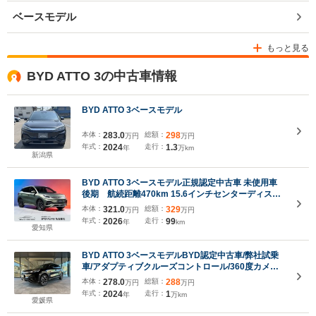
ベースモデル
もっと見る
BYD ATTO 3の中古車情報
BYD ATTO 3ベースモデル
本体：
283.0
総額：
298
万円
万円
年式：
2024
走行：
1.3
年
万km
新潟県
BYD ATTO 3ベースモデル正規認定中古車 未使用車
後期 航続距離470km 15.6インチセンターディスプ
レイモデル アップ車両 新車保証継承 ブラックアウト
本体：
321.0
総額：
329
万円
万円
リアピラーブレード パノラマルーフ 空気清浄機能エ
年式：
2026
走行：
99
年
km
アコン Qi規格ワイヤレス充電
愛知県
BYD ATTO 3ベースモデルBYD認定中古車/弊社試乗
車/アダプティブクルーズコントロール/360度カメラ/
衝突軽減ブレーキ/AppleCarPlay/AndroidAuto/シー
本体：
278.0
総額：
288
万円
万円
トヒーター/ETC/サンルーフ
年式：
2024
走行：
1
年
万km
愛媛県