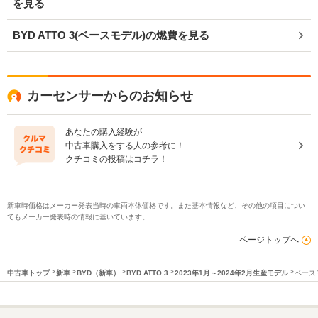
を見る
BYD ATTO 3(ベースモデル)の燃費を見る
カーセンサーからのお知らせ
あなたの購入経験が
中古車購入をする人の参考に！
クチコミの投稿はコチラ！
新車時価格はメーカー発表当時の車両本体価格です。また基本情報など、その他の項目につい
てもメーカー発表時の情報に基いています。
ページトップへ
中古車トップ
新車
BYD（新車）
BYD ATTO 3
2023年1月～2024年2月生産モデル
ベース