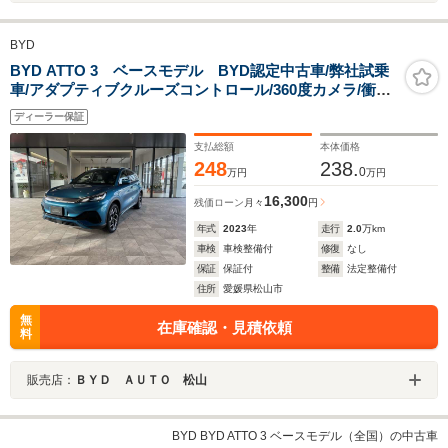
BYD
BYD ATTO 3 ベースモデル BYD認定中古車/弊社試乗
車/アダプティブクルーズコントロール/360度カメラ/衝突
軽減ブレーキ/AppleCarPlay/AndroidAuto/ETC/ガラスル
ディーラー保証
ーフ
支払総額
本体価格
248
238.
0
万円
万円
16,300
残価ローン
月々
円
年式
2023
年
走行
2.0
万km
車検
車検整備付
修復
なし
保証
保証付
整備
法定整備付
住所
愛媛県松山市
無
在庫確認・見積依頼
料
販売店：
ＢＹＤ ＡＵＴＯ 松山
BYD BYD ATTO 3 ベースモデル（全国）の中古車