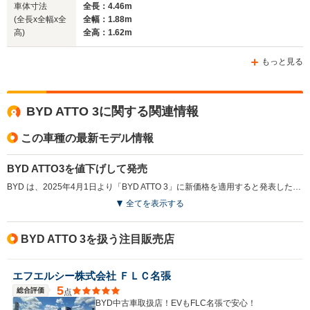
車体寸法
全長：4.46m
(全長x全幅x全
全幅：1.88m
高)
全高：1.62m
ホイールベース
ホイールベース
ホイー
-m
-m
もっと見る
22.4km/L
BYD ATTO 3に関する関連情報
WLTCモード
└市街地:26.4km/L
-
-
燃費
└郊外:22.8km/L
この車種の最新モデル情報
└高速道路:20.8km/L
BYD ATTO3を値下げして発売
BYD は、2025年4月1日より「BYD ATTO 3」に新価格を適用すると発表した。この価格改定は、顧客の声に応え、「eモビリティを、みんなのものに」という企業スローガンをさらに加速させるための一環として行われる。BYD Auto Japanは、高い内製率と革新的な技術力を生かし、今後の車種展開に備えた商品ポートフォリオの最適化を進めていく考えだ。（2025.4）
排気量
1498～1500cc
-
-
全てを表示する
駆動方式
FF、4WD
FF
MR、4WD
BYD ATTO 3を扱う注目販売店
エフエルシー株式会社 ＦＬＣ名張
5
総合評価
点
BYD中古車取扱店！EVもFLC名張で安心！