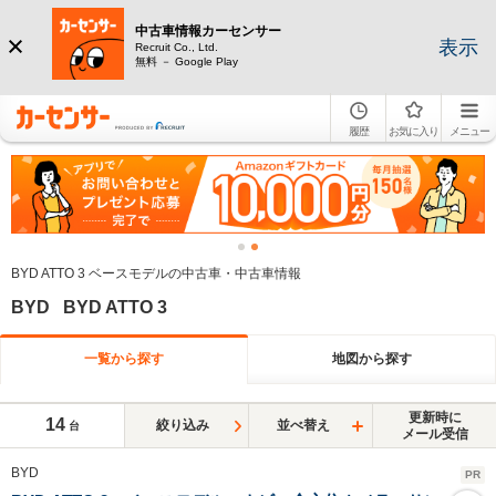
中古車情報カーセンサー
表示
Recruit Co., Ltd.
無料 － Google Play
履歴
お気に入り
メニュー
BYD ATTO 3 ベースモデルの中古車・中古車情報
BYD BYD ATTO 3
一覧から探す
地図から探す
更新時に
14
絞り込み
並べ替え
台
メール受信
BYD
PR