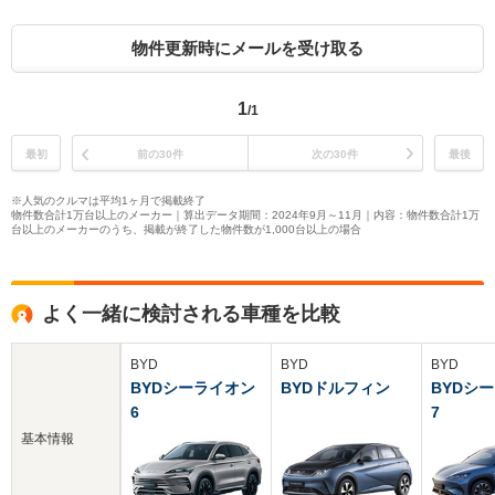
物件更新時にメールを受け取る
1
/1
最初
前の30件
次の30件
最後
※人気のクルマは平均1ヶ月で掲載終了
物件数合計1万台以上のメーカー｜算出データ期間：2024年9月～11月｜内容：物件数合計1万
台以上のメーカーのうち、掲載が終了した物件数が1,000台以上の場合
よく一緒に検討される車種を比較
BYD
BYD
BYD
BYDシーライオン
BYDドルフィン
BYDシ
6
7
基本情報