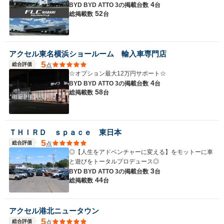
4
BYD BYD ATTO 3の
掲載台数
台
52
総掲載数
台
アクセル東名横浜ショールーム 輸入車専門店
5
総合評価
点
☆オプション最大12万円サポート☆
4
BYD BYD ATTO 3の
掲載台数
台
58
総掲載数
台
ＴＨＩＲＤ ｓｐａｃｅ 東日本
5
総合評価
点
◎【人生をアドベンチャーに変える】をモットーに車
と遊びをトータルプロデュース◎
3
BYD BYD ATTO 3の
掲載台数
台
44
総掲載数
台
アクセル港北ニュータウン
5
総合評価
点