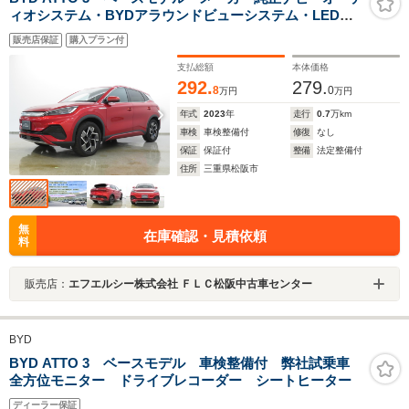
ィオシステム・BYDアラウンドビューシステム・LEDヘ
ッドランプ・運転席助手席シートヒーター・純正18イン
販売店保証
購入プラン付
チアルミホイール・衝突被害軽減ブレーキ
支払総額
本体価格
292.
279.
8
0
万円
万円
年式
2023
年
走行
0.7
万km
車検
車検整備付
修復
なし
保証
保証付
整備
法定整備付
住所
三重県松阪市
無
在庫確認・見積依頼
料
販売店：
エフエルシー株式会社 ＦＬＣ松阪中古車センター
BYD
BYD ATTO 3 ベースモデル 車検整備付 弊社試乗車
全方位モニター ドライブレコーダー シートヒーター
ディーラー保証