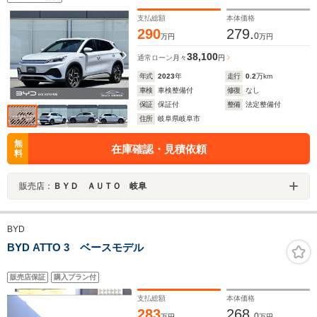
支払総額
本体価格
290
279.
0
万円
万円
38,100
通常ローン
月々
円
年式
2023
年
走行
0.2
万km
車検
車検整備付
修復
なし
保証
保証付
整備
法定整備付
住所
岐阜県岐阜市
無
在庫確認・見積依頼
料
販売店：
ＢＹＤ ＡＵＴＯ 岐阜
BYD
BYD ATTO 3 ベースモデル
販売店保証
購入プラン付
支払総額
本体価格
283
268.
0
万円
万円