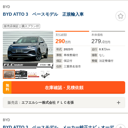
BYD
BYD ATTO 3 ベースモデル 正規輸入車
販売店保証
購入プラン付
支払総額
本体価格
290
279.
0
万円
万円
年式
2023
年
走行
0.9
万km
車検
車検整備付
修復
なし
保証
保証付
整備
法定整備付
住所
三重県名張市
無
在庫確認・見積依頼
料
販売店：
エフエルシー株式会社 ＦＬＣ名張
BYD
BYD ATTO 3 ベースモデル メーカー純正ナビ・オーデ