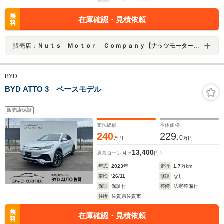
無
在庫確認・見積依頼
料
販売店：
Ｎｕｔｓ Ｍｏｔｏｒ Ｃｏｍｐａｎｙ【ナッツモーターカンパニー】
BYD
BYD ATTO 3 ベースモデル
販売店保証
支払総額
本体価格
240
229.
0
万円
万円
13,400
通常ローン
月々
円
年式
2023
年
走行
1.7
万km
車検
'26/11
修復
なし
保証
保証付
整備
法定整備付
住所
佐賀県佐賀市
無
在庫確認・見積依頼
料