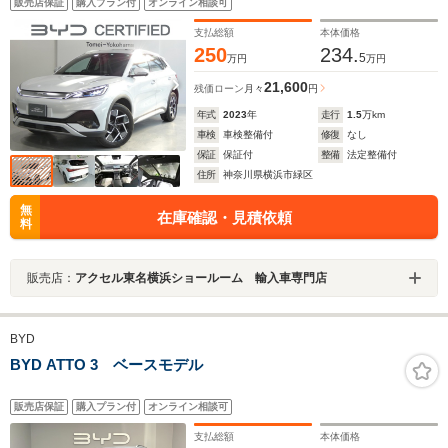
販売店保証
購入プラン付
オンライン相談可
アルミ LEDヘッドライト
支払総額
本体価格
250
234.
5
万円
万円
21,600
残価ローン
月々
円
年式
2023
年
走行
1.5
万km
車検
車検整備付
修復
なし
保証
保証付
整備
法定整備付
住所
神奈川県横浜市緑区
無
在庫確認・見積依頼
料
販売店：
アクセル東名横浜ショールーム 輸入車専門店
BYD
BYD ATTO 3 ベースモデル
販売店保証
購入プラン付
オンライン相談可
支払総額
本体価格