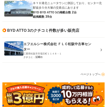
ＢＹＤ港北ニュータウンに併設しており、センター北
駅徒歩５分大塚の交差点にあります
2
BYD BYD ATTO 3の
掲載台数
台
39
総掲載数
台
BYD ATTO 3のクチコミ件数が多い販売店
エフエルシー株式会社 ＦＬＣ松阪中古車セン
ター
三重県松阪市市場庄町１１４８－１
130
クチコミ：
件
ページトップへ