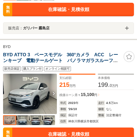
無
在庫確認・見積依頼
料
販売店：
ガリバー 霧島店
BYD
BYD ATTO 3 ベースモデル 360°カメラ ACC レー
ンキープ 電動テールゲート パノラマガラスルーフ
回転ディスプレイ 前席シートヒーター 18インチア
販売店保証
購入プラン付
オンライン相談可
ルミホイール LEDヘッドライト スマートキー標準装
備
支払総額
本体価格
215
199.
0
万円
万円
15,100
残価ローン
月々
円
年式
2023
年
走行
4.5
万km
車検
'26/10
修復
なし
保証
保証付
整備
法定整備付
住所
神奈川県横浜市都筑区
無
在庫確認・見積依頼
料