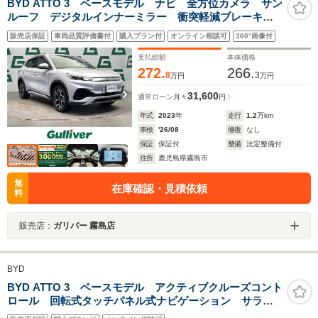
BYD ATTO 3 ベースモデル ナビ 全方位カメラ サン
ルーフ デジタルインナーミラー 衝突軽減ブレーキ
横滑り防止 クルーズコントロール ブラインドスポッ
販売店保証
車両品質評価書付
購入プラン付
オンライン相談可
360°画像付
トモニター シートヒーター ドライブレコーダー
ETC ワイヤレス充電
支払総額
本体価格
272.
266.
8
3
万円
万円
31,600
通常ローン
月々
円
年式
2023
年
走行
1.2
万km
車検
'26/08
修復
なし
保証
保証付
整備
法定整備付
住所
鹿児島県霧島市
無
在庫確認・見積依頼
料
販売店：
ガリバー 霧島店
BYD
BYD ATTO 3 ベースモデル アクティブクルーズコント
ロール 回転式タッチパネル式ナビゲーション サラウ
ンドビューカメラ レザーパワーシート 純正18インチ