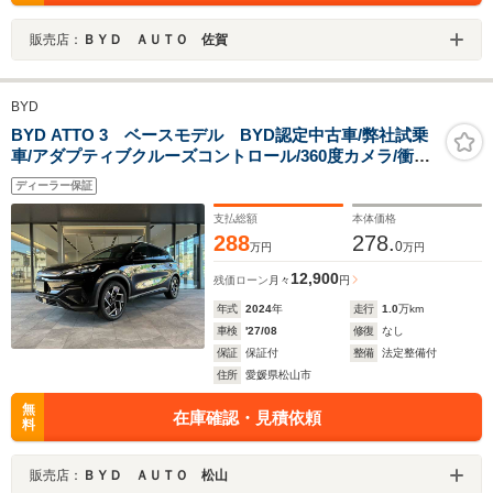
販売店：
ＢＹＤ ＡＵＴＯ 佐賀
BYD
BYD ATTO 3 ベースモデル BYD認定中古車/弊社試乗
車/アダプティブクルーズコントロール/360度カメラ/衝突
軽減ブレーキ/AppleCarPlay/AndroidAuto/シートヒータ
ディーラー保証
ー/ETC/サンルーフ
支払総額
本体価格
288
278.
0
万円
万円
12,900
残価ローン
月々
円
年式
2024
年
走行
1.0
万km
車検
'27/08
修復
なし
保証
保証付
整備
法定整備付
住所
愛媛県松山市
無
在庫確認・見積依頼
料
販売店：
ＢＹＤ ＡＵＴＯ 松山