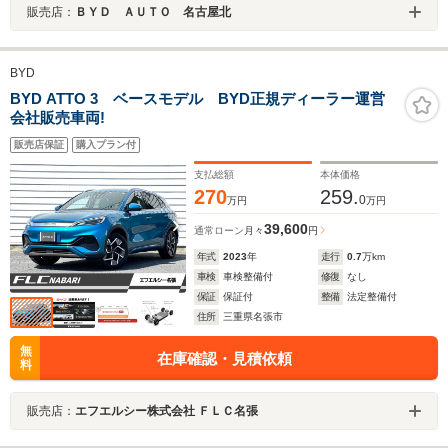
販売店：
ＢＹＤ ＡＵＴＯ 名古屋北
BYD
BYD ATTO 3 ベースモデル BYD正規ディーラー運営
会社販売車両!
販売店保証
購入プラン付
支払総額
本体価格
270
259.
0
万円
万円
39,600
通常ローン
月々
円
年式
2023
年
走行
0.7
万km
車検
車検整備付
修復
なし
保証
保証付
整備
法定整備付
住所
三重県名張市
無
在庫確認・見積依頼
料
販売店：
エフエルシー株式会社 ＦＬＣ名張