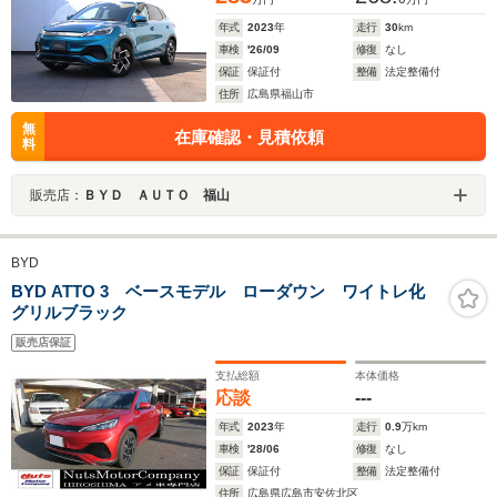
年式
2023
年
走行
30
km
車検
'26/09
修復
なし
保証
保証付
整備
法定整備付
住所
広島県福山市
無
在庫確認・見積依頼
料
販売店：
ＢＹＤ ＡＵＴＯ 福山
BYD
BYD ATTO 3 ベースモデル ローダウン ワイトレ化
グリルブラック
販売店保証
支払総額
本体価格
応談
---
年式
2023
年
走行
0.9
万km
車検
'28/06
修復
なし
保証
保証付
整備
法定整備付
住所
広島県広島市安佐北区