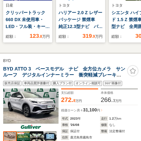
日産
トヨタ
トヨタ
クリッパートラック
ハリアー 2.0 Z レザー
シエンタ ハイ
660 DX 未使用車・
パッケージ 禁煙車
ド 1.5 Z 禁煙
LED・フル装・キーレ
純正12.3型ナビ バッ
型ナビ 全周
ス
クカメラ シートベン
ラ ブライン
123
319
3
総額：
.8
万円
総額：
.9
万円
総額：
チレーション パワー
トモニター 
シート ステアリング
ドア コンフ
ヒーター ドラレコ
ッケージ 天
BYD
ETC 電動リアゲー
ュレーター 
ト ヘッドアップディ
ングヒーター
BYD ATTO 3 ベースモデル ナビ 全方位カメラ サン
ルーフ デジタルインナーミラー 衝突軽減ブレーキ
スプレイ セーフティ
ティセンス 
横滑り防止 クルーズコントロール ブラインドスポッ
センス レーダークル
クルーズ レ
販売店保証
車両品質評価書付
購入プラン付
オンライン相談可
360°画像付
トモニター シートヒーター ドライブレコーダー
ーズ
スト
ETC ワイヤレス充電
支払総額
本体価格
272.
266.
8
3
万円
万円
31,100
残価ローン
月々
円
年式
2023
年
走行
1.2
万km
車検
'26/08
修復
なし
保証
保証付
整備
法定整備付
住所
鹿児島県霧島市