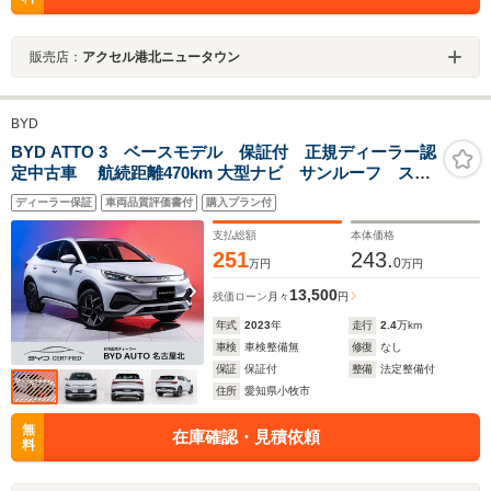
販売店：
アクセル港北ニュータウン
BYD
BYD ATTO 3 ベースモデル 保証付 正規ディーラー認
定中古車 航続距離470km 大型ナビ サンルーフ スマ
ートフォン連携機能 アダプティブクルーズコントロー
ディーラー保証
車両品質評価書付
購入プラン付
ル レーンキープアシスト 360カメラ 衝突被害軽減ブ
レーキ 事故自動通報装置
支払総額
本体価格
251
243.
0
万円
万円
13,500
残価ローン
月々
円
年式
2023
年
走行
2.4
万km
車検
車検整備無
修復
なし
保証
保証付
整備
法定整備付
住所
愛知県小牧市
無
在庫確認・見積依頼
料