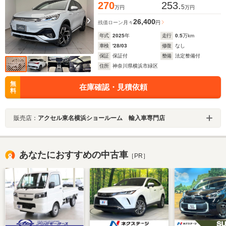
270
253.
5
万円
万円
26,400
残価ローン
月々
円
年式
2025
年
走行
0.5
万km
車検
'28/03
修復
なし
保証
保証付
整備
法定整備付
住所
神奈川県横浜市緑区
無
在庫確認・見積依頼
料
販売店：
アクセル東名横浜ショールーム 輸入車専門店
あなたにおすすめの中古車
［PR］