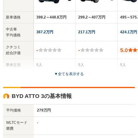
新車価格
398.2～448.8万円
299.2～407万円
495～575
中古車
367.2万円
217.1万円
424.1万円
平均価格
クチコミ
-
-
5.0
総合評価
乗車定員
5人
5人
5人
▼
全てを表示する
ドア数
5ドア
5ドア
5ドア
全高
全高
全
BYD ATTO 3の基本情報
1.67m
1.55m
1.
平均価格
279万円
全幅
全幅
全
WLTCモード
-
サイズ
1.89m
1.77m
1.
燃費
全長
全長
(全長x全幅x全高)
4.78m
4.29m
4.