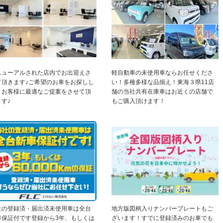
ニューアルされた店内でお出迎えさ
軽自動車の未使用車ならお任せくださ
て頂きます♪ご希望のお車をお探しし
い！多種多様な品揃え！東海３県11店
、お客様に最適なご提案をさせて頂
舗の当社共有在庫車はお近くの店舗で
す♪
もご購入頂けます！
社の登録済・届出済未使用車は全台
地方版図柄入りナンバープレートもご
車保証付です登録から3年、もしくは
ざいます！すでに登録済みのお車でも