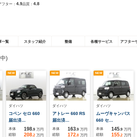
4.9
4.8
アフター：
品質：
庫一覧
スタッフ紹介
整備
各種サービス
アフター
中)
NEW
NEW
NEW
ダイハツ
ダイハツ
ダイハツ
コペン セロ 660
アトレー 660 RS
ムーヴキャンバス
届出済…
届出済…
660 セ…
198
163
145
本体
本体
本体
.9
万円
.9
万円
.9
万円
208
172
155
総額
総額
総額
.2
万円
.8
万円
.2
万円