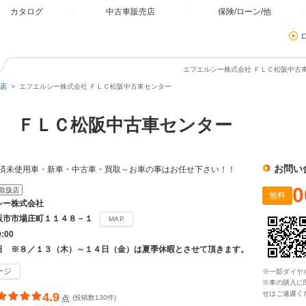
カタログ
中古車販売店
保険/ローン/他
エフエルシー株式会社 ＦＬＣ松阪中古車
店
エフエルシー株式会社 ＦＬＣ松阪中古車センター
 ＦＬＣ松阪中古車センター
お問い
)済未使用車・新車・中古車・買取～お車の事はお任せ下さい！！
0
取扱店
無料
シー株式会社
阪市市場庄町１１４８－１
MAP
9:00
日 ※８／１３（木）～１４日（金）は夏季休暇とさせて頂きます。
ージ
※一部ダイヤ
※車の購入に
せはご遠慮く
4.9
点
(投稿数130件)