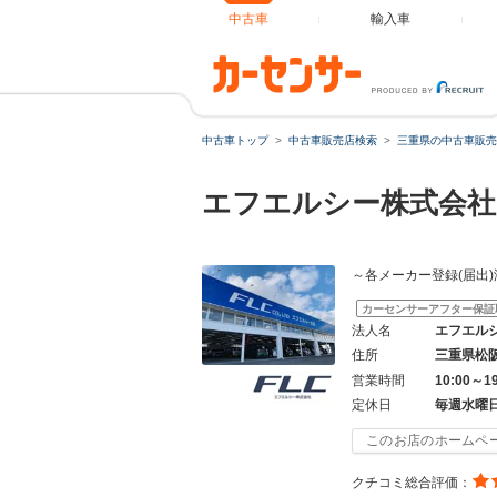
中古車
輸入車
中古車トップ
中古車販売店検索
三重県の中古車販売
エフエルシー株式会社
～各メーカー登録(届出
カーセンサーアフター保証
法人名
エフエル
住所
三重県松
営業時間
10:00～1
定休日
毎週水曜
このお店のホームペ
クチコミ総合評価：