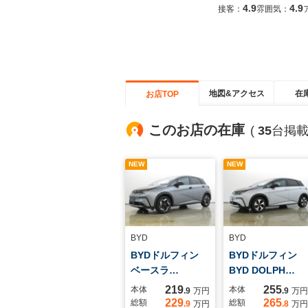
4.9
4.9
接客：
雰囲気：
地図&アクセス
在
お店TOP
このお店の在庫
(
35
台掲載
NEW
NEW
BYD
BYD
BYDドルフィン
BYDドルフィン
ベースラ…
BYD DOLPH…
219
255
本体
本体
.9
万円
.9
万円
229
265
総額
総額
.9
万円
.8
万円