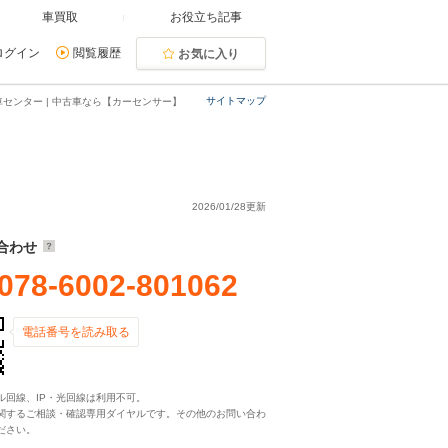
車買取
お役立ち記事
ログイン
閲覧履歴
お気に入り
サイトマップ
センター | 中古車なら【カーセンサー】
2026/01/28更新
合わせ
078-6002-801062
電話番号を読み取る
ル回線、IP・光回線は利用不可。
関するご相談・確認専用ダイヤルです。その他のお問い合わ
ださい。