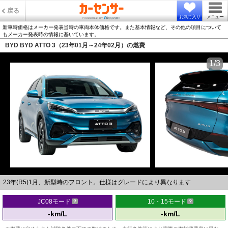
戻る
お気に入り
メニュー
新車時価格はメーカー発表当時の車両本体価格です。また基本情報など、その他の項目について
もメーカー発表時の情報に基いています。
BYD BYD ATTO 3（23年01月～24年02月）の燃費
1/3
23年(R5)1月、新型時のフロント。仕様はグレードにより異なります
JC08モード
10・15モード
-km/L
-km/L