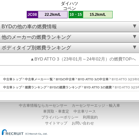
ダイハツ
コペン
JC08
22.2km/L
10・15
15.2km/L
BYDの他の車の燃費情報
他のメーカーの燃費ランキング
ボディタイプ別燃費ランキング
▲BYD ATTO 3（23年01月～24年02月）の燃費TOPへ
中古車トップ
中古車メーカー一覧
BYDの中古車
BYD ATTO 3の中古車
BYD ATTO 3(2
中古車トップ
燃費ランキング
BYDの燃費ランキング
BYD ATTO 3の燃費
BYD ATTO 3(
中古車情報ならカーセンサー
カーセンサーエッジ・輸入車
車買取・車査定
中古車リース
プライバシーポリシー
利用規約
サイトマップ
お問い合わせ