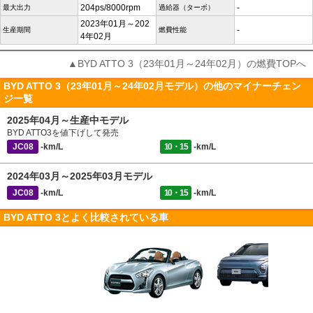
204ps/8000rpm
-
最大出力
過給器（ターボ）
2023年01月～202
-
生産期間
燃費性能
4年02月
▲BYD ATTO 3（23年01月～24年02月）の燃費TOPへ
BYD ATTO 3（23年01月～24年02月モデル）の他のマイナーチェン
ジ一覧
2025年04月～生産中モデル
BYD ATTO3を値下げして発売
JC08
-km/L
10・15
-km/L
2024年03月～2025年03月モデル
JC08
-km/L
10・15
-km/L
BYD ATTO 3とよく比較されている車