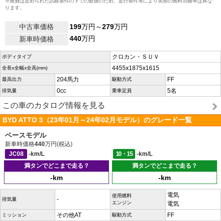
※燃費は定められた試験条件の下での数値のため、走行条件等により実際の燃料消費率は異な
ります。
中古車価格
199
万円～
279
万円
440
万円
新車時価格
クロカン・ＳＵＶ
ボディタイプ
4455x1875x1615
全長x全幅x全高(mm)
204馬力
FF
最高出力
駆動方式
0cc
5名
排気量
乗車定員
この車のカタログ情報を見る
BYD ATTO 3（23年01月～24年02月モデル）のグレード一覧
ベースモデル
新車時価格
440
万円(税込)
JC08
-km/L
10・15
-km/L
満タンでどこまで走る？
満タンでどこまで走る？
-km
-km
電気
使用燃料
-
排気量
エンジン
電気
その他AT
FF
ミッション
駆動方式