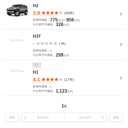
H2
3.8
(49件)
775
956
新車時価格：
万円〜
万円
326
中古車平均価格：
万円
H3T
-
(-件)
-
新車時価格：
299
中古車平均価格：
万円
現行
H1
4.1
(17件)
-
新車時価格：
1,123
中古車平均価格：
万円
1
/1
最初
前の20件
次の20件
最後