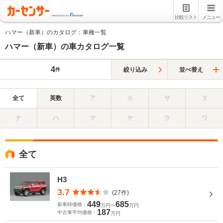
比較リスト
メニュー
ハマー（新車）のカタログ：車種一覧
ハマー（新車）の車カタログ一覧
4
絞り込み
並べ替え
件
全て
英数
ア
カ
サ
タ
ナ
ハ
マ
ヤ
ラ
ワ
全て
H3
3.7
(27件)
449
685
新車時価格：
万円〜
万円
187
中古車平均価格：
万円