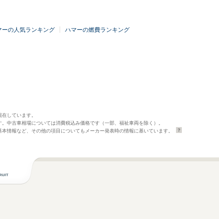
マーの人気ランキング
ハマーの燃費ランキング
混在しています。
す。中古車相場については消費税込み価格です（一部、福祉車両を除く）。
基本情報など、その他の項目についてもメーカー発表時の情報に基いています。