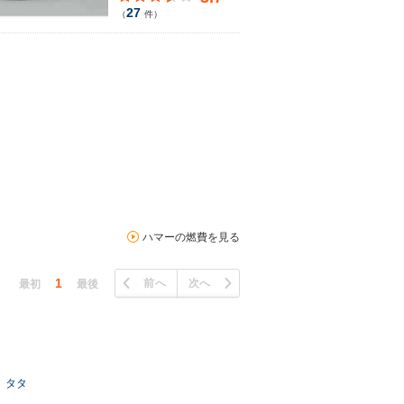
27
（
件）
ハマーの燃費を見る
1
前へ
次へ
最初
最後
タタ