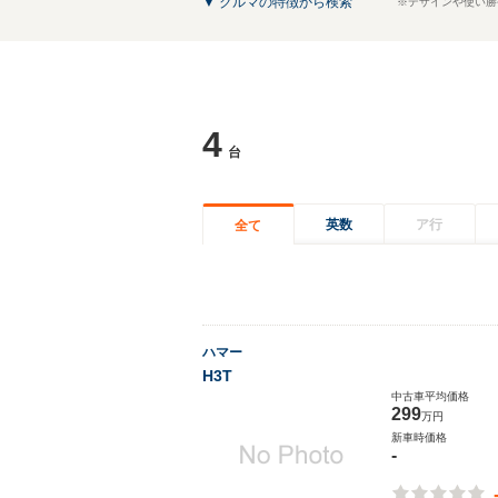
▼ クルマの特徴から検索
※デザインや使い勝
4
台
英数
ア行
全て
ハマー
H3T
中古車平均価格
299
万円
新車時価格
-