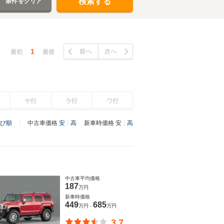
検索する
条件をクリア
1
前へ
次へ
最初
最後
ヤ行
ラ行
ワ行
び順
中古車価格
安
高
新車時価格
安
高
中古車平均価格
187
万円
新車時価格
449
685
万円 -
万円
3.7