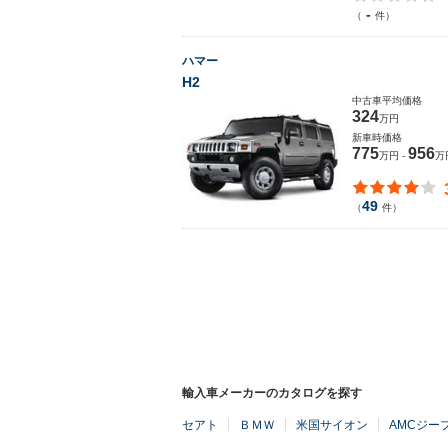
-
（
件）
ハマー
H2
中古車平均価格
324
万円
新車時価格
775
956
万円 -
万
49
（
件）
輸入車メーカーのカタログを探す
セアト
ＢＭＷ
米国サイオン
AMCジー