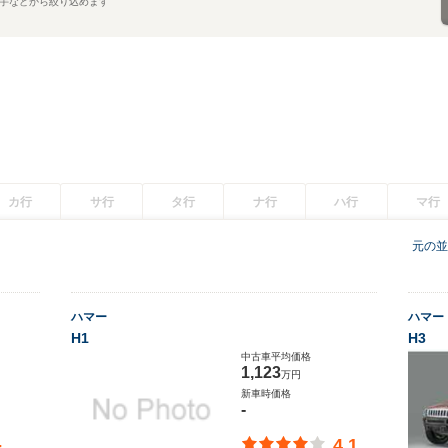
手などから絞り込めます
カ行
サ行
タ行
ナ行
ハ行
マ行
元の並
ハマー
ハマー
H1
H3
中古車平均価格
1,123
万円
新車時価格
-
-
4.1