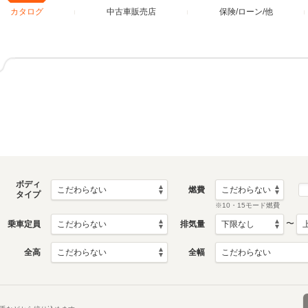
カタログ
中古車販売店
保険/ローン/他
ボディ
燃費
タイプ
※10・15モード燃費
〜
乗車定員
排気量
全高
全幅