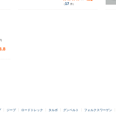
17
（
件）
円
3.8
プ
ジープ
ロードトレック
タルボ
グンペルト
フォルクスワーゲン