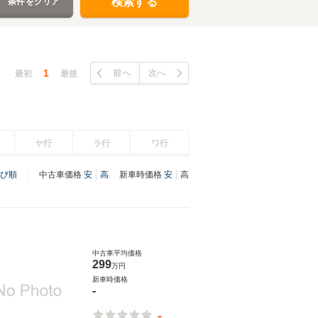
検索する
条件をクリア
1
前へ
次へ
最初
最後
ヤ行
ラ行
ワ行
び順
中古車価格
安
高
新車時価格
安
高
中古車平均価格
299
万円
新車時価格
-
-