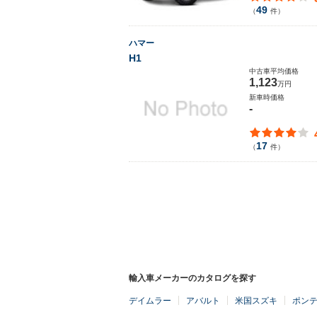
49
（
件）
ハマー
H1
中古車平均価格
1,123
万円
新車時価格
-
17
（
件）
輸入車メーカーのカタログを探す
デイムラー
アバルト
米国スズキ
ポン