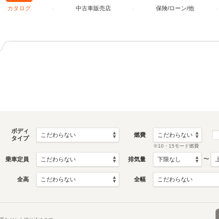
カタログ
中古車販売店
保険/ローン/他
ボディ
燃費
タイプ
※10・15モード燃費
〜
乗車定員
排気量
全高
全幅