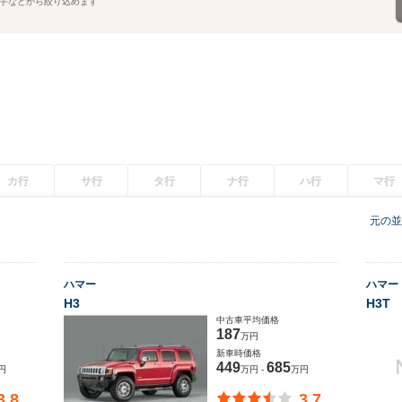
手などから絞り込めます
カ行
サ行
タ行
ナ行
ハ行
マ行
元の並
ハマー
ハマー
H3
H3T
中古車平均価格
187
万円
新車時価格
449
685
円
万円 -
万円
3.8
3.7