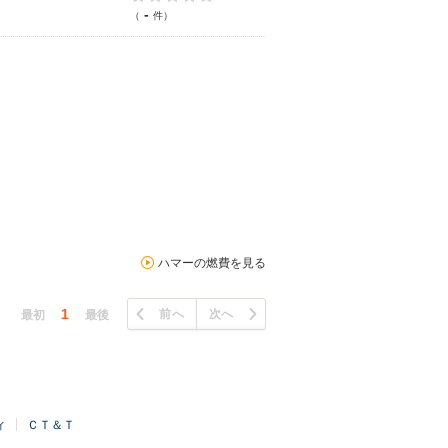
-
（
件）
ハマーの燃費を見る
1
前へ
次へ
最初
最後
ィ
ＣＴ＆Ｔ