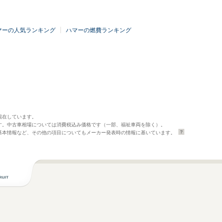
マーの人気ランキング
ハマーの燃費ランキング
混在しています。
す。中古車相場については消費税込み価格です（一部、福祉車両を除く）。
基本情報など、その他の項目についてもメーカー発表時の情報に基いています。