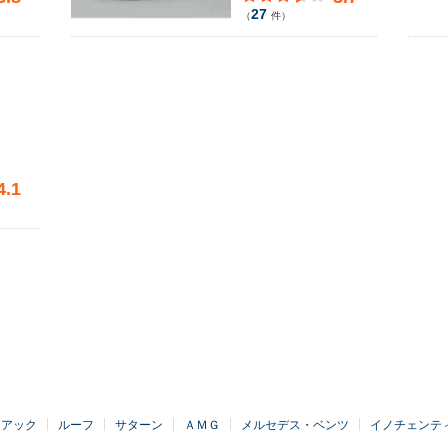
27
（
件）
4.1
テアック
ルーフ
サターン
ＡＭＧ
メルセデス・ベンツ
イノチェンテ