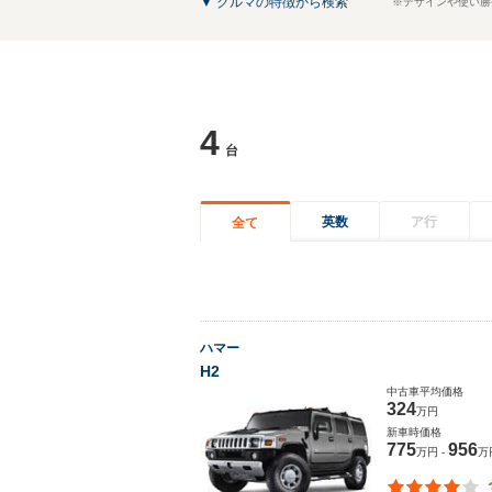
▼ クルマの特徴から検索
※デザインや使い勝
4
台
英数
ア行
全て
ハマー
H2
中古車平均価格
324
万円
新車時価格
775
956
万円 -
万