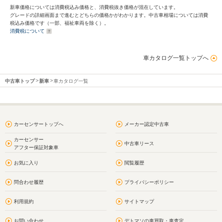
新車価格については消費税込み価格と、消費税抜き価格が混在しています。
グレードの詳細画面まで進むとどちらの価格かがわかります。中古車相場については消費
税込み価格です（一部、福祉車両を除く）。
消費税について
車カタログ一覧トップへ
中古車トップ
新車
車カタログ一覧
カーセンサートップへ
メーカー認定中古車
カーセンサー
中古車リース
アフター保証対象車
お気に入り
閲覧履歴
問合わせ履歴
プライバシーポリシー
利用規約
サイトマップ
お問い合わせ
デトマソの車買取・車査定