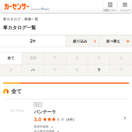
比較リスト
メニュー
車カタログ：車種一覧
車カタログ一覧
2
絞り込み
並べ替え
件
全て
英数
ア
カ
サ
タ
ナ
ハ
マ
ヤ
ラ
ワ
全て
現行
パンテーラ
3.0
(4件)
-
新車時価格：
-
中古車平均価格：