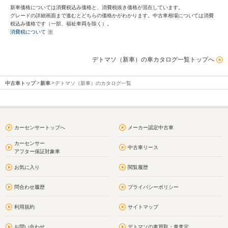
新車価格については消費税込み価格と、消費税抜き価格が混在しています。
グレードの詳細画面まで進むとどちらの価格かがわかります。中古車相場については消費
税込み価格です（一部、福祉車両を除く）。
消費税について
デトマソ（新車）の車カタログ一覧トップへ
中古車トップ
新車
デトマソ（新車）のカタログ一覧
カーセンサートップへ
メーカー認定中古車
カーセンサー
中古車リース
アフター保証対象車
お気に入り
閲覧履歴
問合わせ履歴
プライバシーポリシー
利用規約
サイトマップ
お問い合わせ
デトマソの車買取・車査定