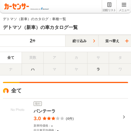
比較リスト
メニュー
デトマソ（新車）のカタログ：車種一覧
デトマソ（新車）の車カタログ一覧
2
絞り込み
並べ替え
件
全て
英数
ア
カ
サ
タ
ナ
ハ
マ
ヤ
ラ
ワ
全て
現行
パンテーラ
3.0
(4件)
-
新車時価格：
-
中古車平均価格：