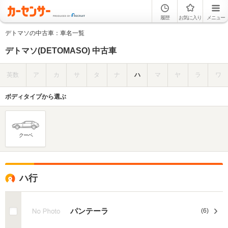
履歴
お気に入り
メニュー
デトマソの中古車：車名一覧
デトマソ(DETOMASO) 中古車
英数
ア
カ
サ
タ
ナ
ハ
マ
ヤ
ラ
ワ
ボディタイプから選ぶ
クーペ
ハ行
パンテーラ
(6)