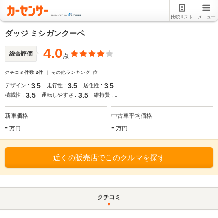
比較リスト
メニュー
ダッジ ミシガンクーペ
4.0
総合評価
点
クチコミ件数
2
件 ｜ その他ランキング
-
位
3.5
3.5
3.5
デザイン :
走行性 :
居住性 :
3.5
3.5
-
積載性 :
運転しやすさ :
維持費 :
新車価格
中古車平均価格
-
-
万円
万円
近くの販売店でこのクルマを探す
クチコミ