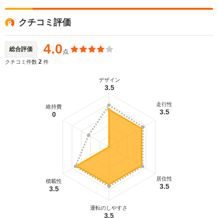
クチコミ評価
4.0
総合評価
点
2
クチコミ件数
件
デザイン
3.5
走行性
維持費
3.5
0
居住性
積載性
3.5
3.5
運転のしやすさ
3.5