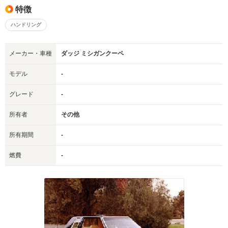
特徴
ハンドリング
メーカー・車種
ダッジ ミシガンクーペ
モデル
-
グレード
-
所有者
その他
所有期間
-
燃費
-