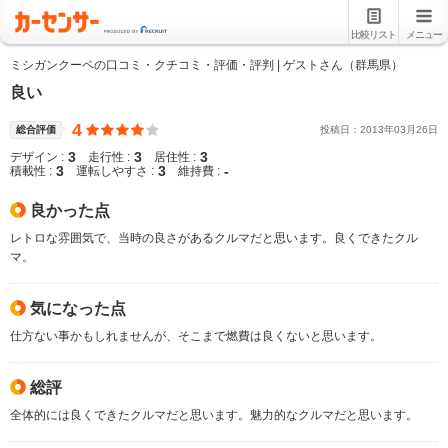
比較リスト
メニュー
ミシガンクーペの口コミ・クチコミ・評価・評判 | ゲストさん（群馬県）
良い
4
総合評価
投稿日：
2013
年
03
月
26
日
3
3
3
デザイン :
走行性 :
居住性 :
3
3
-
積載性 :
運転しやすさ :
維持費 :
良かった点
レトロな雰囲気で、当時の良さがあるクルマだと思います。良くできたクル
マ。
気になった点
仕方ない事かもしれませんが、そこまで燃費は良くないと思います。
総評
全体的には良くできたクルマだと思います。魅力的なクルマだと思います。