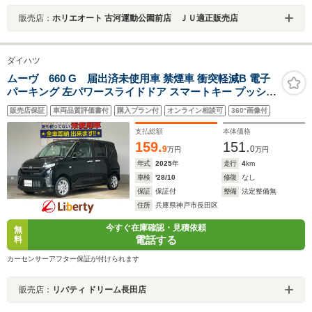
販売店：
ホリエオート 古河運動公園前店 ＪＵ適正販売店
ダイハツ
ムーヴ 660 G 届出済未使用車 禁煙車 衝突軽減B 電子
パーキング 左パワースライドドア スマートキー プッシュ
スタート アイドリングストップ LEDヘッドライト 純正ア
販売店保証
車両品質評価書付
購入プラン付
オンライン相談可
360°画像付
ルミホイール 電動格納ミラー オートエアコン
支払総額
本体価格
159.
151.
9
0
万円
万円
年式
2025
年
走行
4
km
車検
'28/10
修復
なし
保証
保証付
整備
法定整備無
住所
兵庫県神戸市長田区
今すぐ在庫確認・見積依頼
無
電話する
料
カーセンサーアフター保証が付けられます
販売店：
リバティ ドリーム長田店