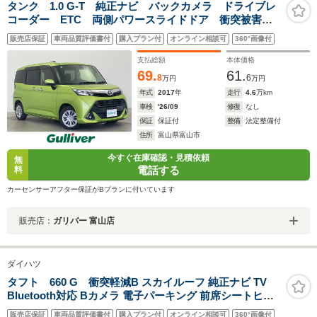
タンク 1.0 G-T 純正ナビ バックカメラ ドライブレ
コーダー ETC 両側パワースライドドア 衝突被害軽
減システム 横滑り防止装置 アイドリングストップ
販売店保証
車両品質評価書付
購入プラン付
オンライン相談可
360°画像付
オートハロゲンライト フォグライト ステアリングス
イッチ AAC
支払総額
本体価格
69.
61.
8
6
万円
万円
年式
2017
年
走行
4.6
万km
車検
'26/09
修復
なし
保証
保証付
整備
法定整備付
住所
富山県富山市
今すぐ在庫確認・見積依頼
無
電話する
料
カーセンサーアフター保証がBプランに付いています
販売店：
ガリバー 富山店
ダイハツ
タフト 660 G 衝突軽減B スカイルーフ 純正ナビ TV
Bluetooth対応 Bカメラ 電子パーキング 前席シートヒー
ター LEDヘッドライト スマートキー プッシュスタート
販売店保証
車両品質評価書付
購入プラン付
オンライン相談可
360°画像付