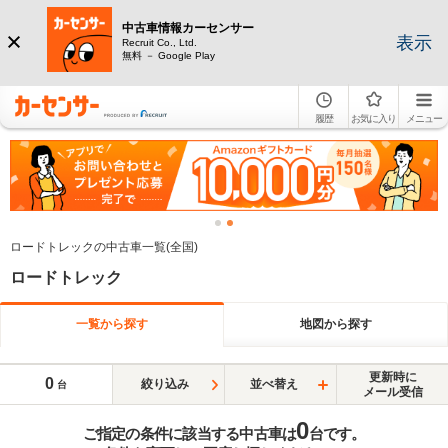
中古車情報カーセンサー
表示
Recruit Co., Ltd.
無料 － Google Play
履歴
お気に入り
メニュー
ロードトレックの中古車一覧(全国)
ロードトレック
一覧から探す
地図から探す
更新時に
0
絞り込み
並べ替え
台
メール受信
0
ご指定の条件に該当する中古車は
台です。