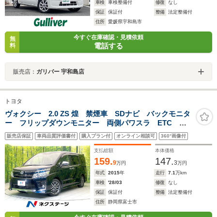
車検
車検整備付
修復
なし
保証
保証付
整備
法定整備付
住所
愛媛県宇和島市
今すぐ在庫確認・見積依頼
無
電話する
料
販売店：
ガリバー 宇和島店
トヨタ
ヴォクシー 2.0 ZS 煌 禁煙車 SDナビ バックモニタ
ー フリップダウンモニター 両側パワスラ ETC
LEDヘッド フォグ オートライト オートエアコン
販売店保証
車両品質評価書付
購入プラン付
オンライン相談可
360°画像付
ドラレコ スマートキー アイドリングストップ 電動
格納ミラー
支払総額
本体価格
159.
147.
9
3
万円
万円
年式
2015
年
走行
7.1
万km
車検
'28/03
修復
なし
保証
保証付
整備
法定整備付
住所
静岡県富士市