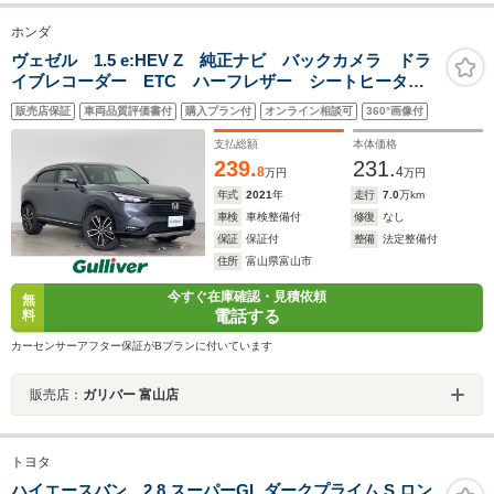
ホンダ
ヴェゼル 1.5 e:HEV Z 純正ナビ バックカメラ ドラ
イブレコーダー ETC ハーフレザー シートヒータ
ー ハンドルヒーター ブラインドスポットモニター
販売店保証
車両品質評価書付
購入プラン付
オンライン相談可
360°画像付
衝突被害軽減システム レーダークルーズコントロー
ル 純正アルミホイール
支払総額
本体価格
239.
231.
8
4
万円
万円
年式
2021
年
走行
7.0
万km
車検
車検整備付
修復
なし
保証
保証付
整備
法定整備付
住所
富山県富山市
今すぐ在庫確認・見積依頼
無
電話する
料
カーセンサーアフター保証がBプランに付いています
販売店：
ガリバー 富山店
トヨタ
ハイエースバン 2.8 スーパーGL ダークプライム S ロン