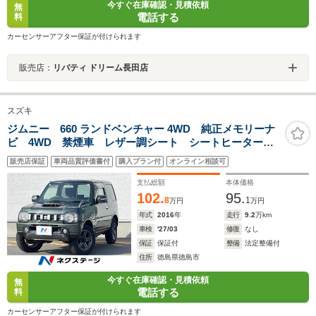
今すぐ在庫確認・見積依頼
無
電話する
料
カーセンサーアフター保証が付けられます
販売店：
リバティ ドリーム長田店
スズキ
ジムニー 660 ランドベンチャー 4WD 純正メモリーナ
ビ 4WD 禁煙車 レザー調シート シートヒーター
ETC CD 地デジ
販売店保証
車両品質評価書付
購入プラン付
オンライン相談可
支払総額
本体価格
102.
95.
8
1
万円
万円
年式
2016
年
走行
9.2
万km
車検
'27/03
修復
なし
保証
保証付
整備
法定整備付
住所
徳島県徳島市
今すぐ在庫確認・見積依頼
無
電話する
料
カーセンサーアフター保証が付けられます