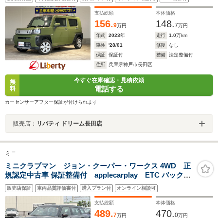
アイドリングストップ フォグライト 純正アルミホイール
支払総額
本体価格
156.
148.
9
7
万円
万円
年式
2023
年
走行
1.0
万km
車検
'28/01
修復
なし
保証
保証付
整備
法定整備付
住所
兵庫県神戸市長田区
今すぐ在庫確認・見積依頼
無
電話する
料
カーセンサーアフター保証が付けられます
販売店：
リバティ ドリーム長田店
ミニ
ミニクラブマン ジョン・クーパー・ワークス 4WD 正
規認定中古車 保証整備付 applecarplay ETC バックカ
メラ 衝突軽減ブレーキ アイドリングストップ 障害物ソナ
販売店保証
車両品質評価書付
購入プラン付
オンライン相談可
ー アクティブクルコン LEDライト 純正ホイール
支払総額
本体価格
489.
470.
7
0
万円
万円