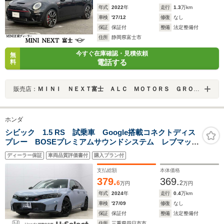
年式
2022
年
走行
1.3
万km
車検
'27/12
修復
なし
保証
保証付
整備
法定整備付
住所
静岡県富士市
今すぐ在庫確認・見積依頼
無
電話する
料
販売店：
ＭＩＮＩ ＮＥＸＴ富士 ＡＬＣ ＭＯＴＯＲＳ ＧＲＯＵＰ
ホンダ
シビック 1.5 RS 試乗車 Google搭載コネクトディス
プレー BOSEプレミアムサウンドシステム レブマッチ
システム ブラインドスポット ホンダセンシング
ディーラー保証
車両品質評価書付
購入プラン付
ETC バックカメラ シートヒーター スマートキー
禁煙車
支払総額
本体価格
379.
369.
6
2
万円
万円
年式
2024
年
走行
0.4
万km
車検
'27/09
修復
なし
保証
保証付
整備
法定整備付
住所
三重県四日市市