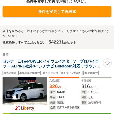
条件を変更して再度お探しください。
条件を変更して再検索
条件を緩めると、以下のような中古車がヒットします！こちらの中古車はいか
がですか？
542231
検索条件：すべてこだわらない
台ヒット
日産
セレナ 1.4 e-POWER ハイウェイスターV プロパイロ
ット ALPINE社外9インチナビ Bluetooth対応 アラウンド
ビューモニター 両側自動ドア アダプティブクルーズコン
販売店保証
車両品質評価書付
購入プラン付
オンライン相談可
360°画像付
トロール LEDヘッドライト 電子パーキング 革巻きステア
リング 純正アルミホイール
支払総額
本体価格
326.
316.
9
0
万円
万円
年式
2024
年
走行
1.3
万km
車検
'27/08
修復
なし
保証
保証付
整備
法定整備付
住所
兵庫県神戸市長田区