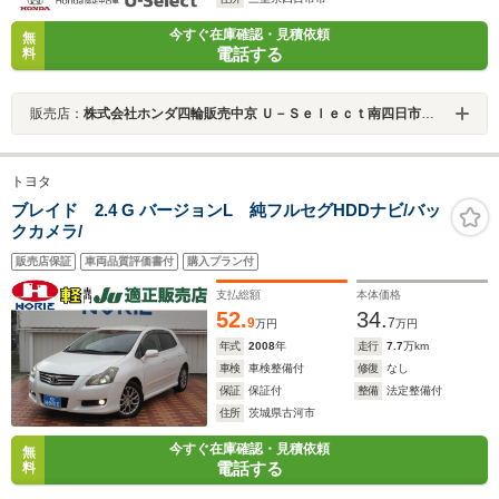
今すぐ在庫確認・見積依頼
無
電話する
料
販売店：
株式会社ホンダ四輪販売中京 Ｕ－Ｓｅｌｅｃｔ南四日市／Ｈｏｎｄａ Ｃａｒｓ 三重東
トヨタ
ブレイド 2.4 G バージョンL 純フルセグHDDナビ/バッ
クカメラ/
販売店保証
車両品質評価書付
購入プラン付
支払総額
本体価格
52.
34.
9
7
万円
万円
年式
2008
年
走行
7.7
万km
車検
車検整備付
修復
なし
保証
保証付
整備
法定整備付
住所
茨城県古河市
今すぐ在庫確認・見積依頼
無
電話する
料