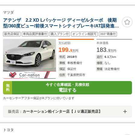
マツダ
アテンザ 2.2 XD Lパッケージ ディーゼルターボ 後期
型/360度ビュー/前後スマートシティブレーキ/AT誤発進抑
制制御/全車速追従レーダークルコン/LKA/車線逸脱警
販売店保証
車両品質評価書付
購入プラン付
オンライン相談可
360°画像付
報/BSM/前後障害物センサー/茶本革/シートヒーター/Pシ
ート/BOSE/マツコネナビ/フルセグ/Bluetooth/ETC
支払総額
本体価格
199.
183.
9
9
万円
万円
年式
2018
年
走行
6.1
万km
車検
車検整備付
修復
なし
保証
保証付
整備
法定整備付
住所
千葉県野田市
今すぐ在庫確認・見積依頼
無
電話する
料
カーセンサーアフター保証がAプランに付いています
販売店：
カーネーション柏インター店【ＪＵ適正販売店】
トヨタ