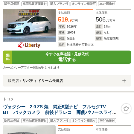
動ドア アダプティブクルーズコントロール ブラインドス
販売店保証
車両品質評価書付
購入プラン付
オンライン相談可
360°画像付
ポットモニター パワーバックドア 電子パーキング パドル
シフト LEDヘッドライト 純正アルミホイール
支払総額
本体価格
519.
506.
9
3
万円
万円
年式
2026
年
走行
24
km
車検
'29/06
修復
なし
保証
保証付
整備
法定整備無
住所
兵庫県神戸市長田区
今すぐ在庫確認・見積依頼
無
電話する
料
カーセンサーアフター保証が付けられます
販売店：
リバティ ドリーム長田店
トヨタ
ヴォクシー 2.0 ZS 煌 純正9型ナビ フルセグTV
BT バックカメラ 前後ドラレコ 両側パワースライド
ドア 衝突軽減ブレーキ レーンキープ 先行車発進通
販売店保証
車両品質評価書付
購入プラン付
オンライン相談可
360°画像付
知 オートハイビーム LED フォグ クルコン 純正
16インチAW
支払総額
本体価格