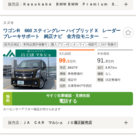
販売店：
Ｋａｓｕｋａｂｅ ＢＭＷ ＢＭＷ Ｐｒｅｍｉｕｍ Ｓｅｌｅｃｔｉｏｎ 春日部
スズキ
ワゴンR 660 スティングレー ハイブリッド X レーダー
ブレーキサポート 純正ナビ 全方位モニター
Bluetoothオーディオ DVD ヘッドアップディスプレ
販売店保証
車両品質評価書付
購入プラン付
オンライン相談可
360°画像付
イ LEDヘッドライト プッシュスタート スマートキ
ー シートヒーター
支払総額
本体価格
99.
91.
5
8
万円
万円
年式
2017
年
走行
3.9
万km
車検
車検整備付
修復
なし
保証
保証付
整備
法定整備付
住所
兵庫県神戸市西区
今すぐ在庫確認・見積依頼
無
電話する
料
カーセンサーアフター保証が付けられます
販売店：
ＪＡ ＣＡＲ マルシェ ＪＵ適正販売店