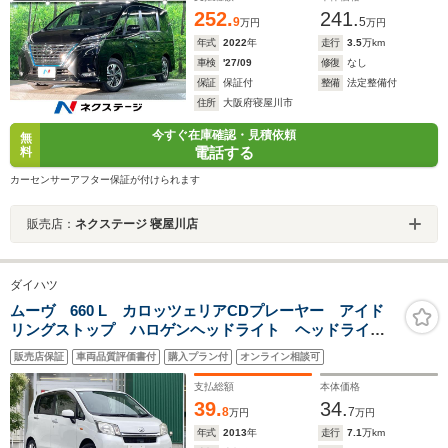
252.
241.
9
5
万円
万円
年式
2022
年
走行
3.5
万km
車検
'27/09
修復
なし
保証
保証付
整備
法定整備付
住所
大阪府寝屋川市
今すぐ在庫確認・見積依頼
無
電話する
料
カーセンサーアフター保証が付けられます
販売店：
ネクステージ 寝屋川店
ダイハツ
ムーヴ 660 L カロッツェリアCDプレーヤー アイド
リングストップ ハロゲンヘッドライト ヘッドライト
レベライザ TOPRUN14インチAW 電動格納ミラー
販売店保証
車両品質評価書付
購入プラン付
オンライン相談可
リモコンキー ドアバイザー フロアマット
支払総額
本体価格
39.
34.
8
7
万円
万円
年式
2013
年
走行
7.1
万km