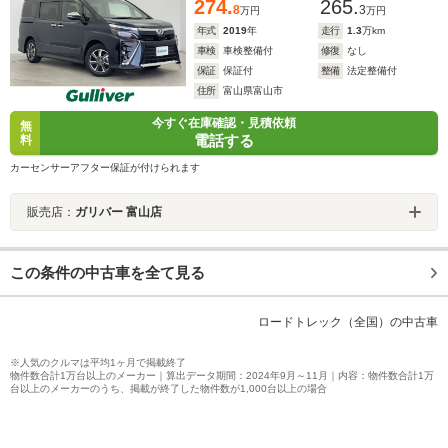
274.
265.
8
3
万円
万円
年式
2019
年
走行
1.3
万km
車検
車検整備付
修復
なし
保証
保証付
整備
法定整備付
住所
富山県富山市
今すぐ在庫確認・見積依頼
無
電話する
料
カーセンサーアフター保証が付けられます
販売店：
ガリバー 富山店
この条件の中古車を全て見る
ロードトレック（全国）の中古車
※人気のクルマは平均1ヶ月で掲載終了
物件数合計1万台以上のメーカー｜算出データ期間：2024年9月～11月｜内容：物件数合計1万
台以上のメーカーのうち、掲載が終了した物件数が1,000台以上の場合