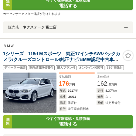
今すぐ在庫確認・見積依頼
無
電話する
料
カーセンサーアフター保証が付けられます
販売店：
ネクステージ 富士店
ＢＭＷ
1シリーズ 118d Mスポーツ 純正17インチAW/バックカ
メラ/クルーズコントロール/純正ナビ/BMW認定中古車保
証
ディーラー保証
車両品質評価書付
購入プラン付
オンライン相談可
360°画像付
支払総額
本体価格
176
162.
0
万円
万円
年式
2017
年
走行
4.3
万km
車検
'26/11
修復
なし
保証
保証付
整備
法定整備付
住所
埼玉県春日部市
今すぐ在庫確認・見積依頼
無
電話する
料