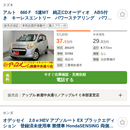
スズキ
アルト 660 F 5速MT 純正CDオーディオ ABS付
き キーレスエントリー パワーステアリング パワー
ウィンドウ マニュアルエアコン ユーザー買取車
販売店保証
車両品質評価書付
購入プラン付
支払総額
本体価格
37.
29.
5
0
万円
万円
年式
2012
年
走行
8.7
万km
車検
'27/02
修復
なし
保証
保証付
整備
法定整備付
住所
三重県鈴鹿市
今すぐ在庫確認・見積依頼
無
電話する
料
販売店：
アップル 鈴鹿中央通り／アップルＦＣ本部直営店
ホンダ
オデッセイ 2.0 e:HEV アブソルート EX ブラックエディ
ション 登録済未使用車 禁煙車 HondaSENSING 両側自