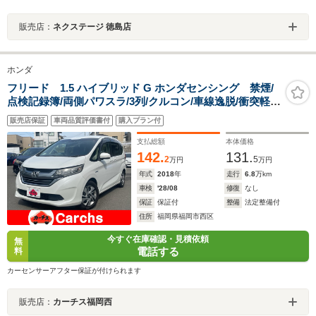
販売店：
ネクステージ 徳島店
ホンダ
フリード 1.5 ハイブリッド G ホンダセンシング 禁煙/
点検記録簿/両側パワスラ/3列/クルコン/車線逸脱/衝突軽
減/Bカメ/ドラレコ/ETC/LED
販売店保証
車両品質評価書付
購入プラン付
支払総額
本体価格
142.
131.
2
5
万円
万円
年式
2018
年
走行
6.8
万km
車検
'28/08
修復
なし
保証
保証付
整備
法定整備付
住所
福岡県福岡市西区
今すぐ在庫確認・見積依頼
無
電話する
料
カーセンサーアフター保証が付けられます
販売店：
カーチス福岡西