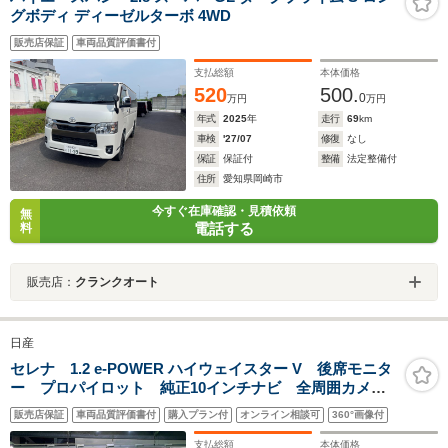
グボディ ディーゼルターボ 4WD
販売店保証
車両品質評価書付
支払総額
本体価格
520
500.
0
万円
万円
年式
2025
年
走行
69
km
車検
'27/07
修復
なし
保証
保証付
整備
法定整備付
住所
愛知県岡崎市
今すぐ在庫確認・見積依頼
無
電話する
料
販売店：
クランクオート
日産
セレナ 1.2 e-POWER ハイウェイスター V 後席モニタ
ー プロパイロット 純正10インチナビ 全周囲カメ
ラ 両側電動ドア 衝突被害軽減システム レーダーク
販売店保証
車両品質評価書付
購入プラン付
オンライン相談可
360°画像付
ルーズ 禁煙車 ドラレコ コーナーセンサー スマー
トキー ビルトインETC
支払総額
本体価格