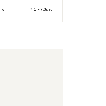
7.1～7.3
m/L
km/L