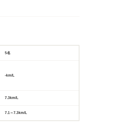
5名
-km/L
7.3km/L
7.1～7.3km/L