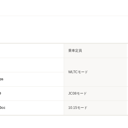
乗車定員
WLTCモード
ps
D
JC08モード
0cc
10.15モード