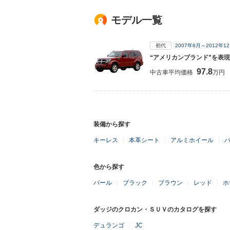
モデル一覧
初代
2007年6月～2012年
“アメリカンブランド”を表現
97.8
中古車平均価格
万円
装備から探す
キーレス
本革シート
アルミホイール
色から探す
パール
ブラック
ブラウン
レッド
ホ
ダッジのクロカン・ＳＵＶのカタログを探す
デュランゴ
JC