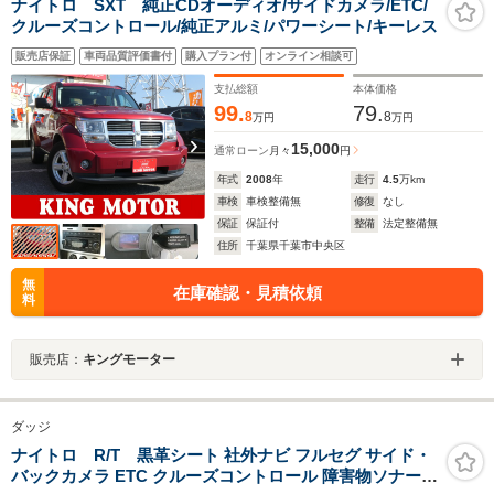
ナイトロ SXT 純正CDオーディオ/サイドカメラ/ETC/
クルーズコントロール/純正アルミ/パワーシート/キーレス
販売店保証
車両品質評価書付
購入プラン付
オンライン相談可
支払総額
本体価格
99.
79.
8
8
万円
万円
15,000
通常ローン
月々
円
年式
2008
年
走行
4.5
万km
車検
車検整備無
修復
なし
保証
保証付
整備
法定整備無
住所
千葉県千葉市中央区
無
在庫確認・見積依頼
料
販売店：
キングモーター
ダッジ
ナイトロ R/T 黒革シート 社外ナビ フルセグ サイド・
バックカメラ ETC クルーズコントロール 障害物ソナー