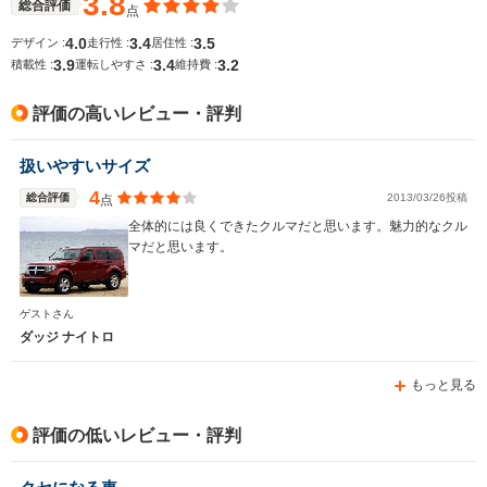
3.8
総合評価
点
4.0
3.4
3.5
デザイン :
走行性 :
居住性 :
3.9
3.4
3.2
積載性 :
運転しやすさ :
維持費 :
排気量
2735cc
1998cc
2382cc
評価の高いレビュー・評判
駆動方式
FF
FF
4WD
扱いやすいサイズ
4
総合評価
2013/03/26投稿
点
全体的には良くできたクルマだと思います。魅力的なクル
マだと思います。
ゲストさん
ダッジ ナイトロ
もっと見る
評価の低いレビュー・評判