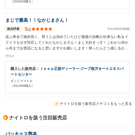
（2016/04購入）
まじで最高！！なかじまさん！
5
総合評価
2013/06/03投稿
点
並ぶ車全て格好良く、買うとは決めていたけど最後の決断が出来ない私をイ
ライラもせず対応してくれたなかじまさん！まじ大好きっす！これから何か
ら何までお世話になると思いますがお願いします！帰ったらどう感じるかな
って思っていましたが、後悔ゼロです！とりあえず車庫探します！w
ゲスト
購入した販売店：
Ｊｅｅｐ正規ディーラー ジープ枚方オートエキスパ
ートセンター
ダッジ ナイトロ
（2013/06購入）
ナイトロを扱う販売店クチコミをもっと見る
ナイトロを扱う注目販売店
バッキャス熊本