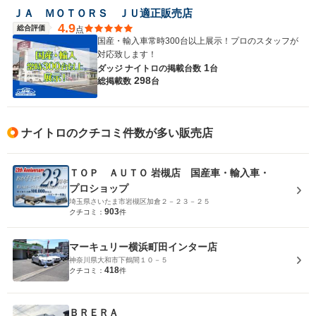
ＪＡ ＭＯＴＯＲＳ ＪＵ適正販売店
4.9
総合評価
点
国産・輸入車常時300台以上展示！プロのスタッフが
対応致します！
1
ダッジ ナイトロの
掲載台数
台
298
総掲載数
台
ナイトロのクチコミ件数が多い販売店
ＴＯＰ ＡＵＴＯ 岩槻店 国産車・輸入車・
プロショップ
埼玉県さいたま市岩槻区加倉２－２３－２５
903
クチコミ：
件
マーキュリー横浜町田インター店
神奈川県大和市下鶴間１０－５
418
クチコミ：
件
ＢＲＥＲＡ