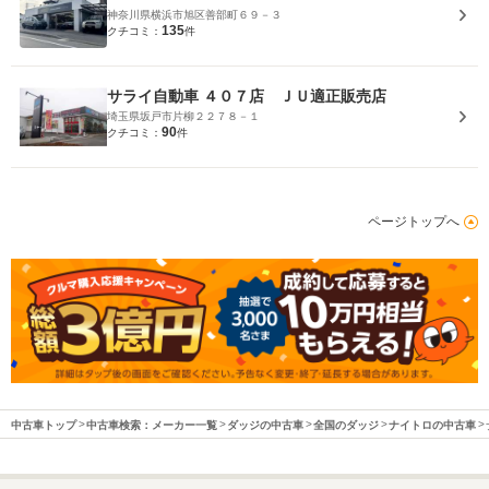
神奈川県横浜市旭区善部町６９－３
135
クチコミ：
件
サライ自動車 ４０７店 ＪＵ適正販売店
埼玉県坂戸市片柳２２７８－１
90
クチコミ：
件
ページトップへ
中古車トップ
中古車検索：メーカー一覧
ダッジの中古車
全国のダッジ
ナイトロの中古車