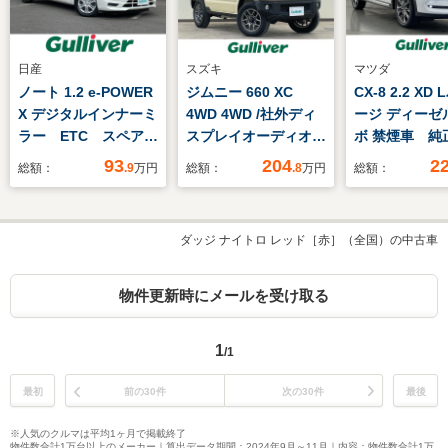
日産
スズキ
マツダ
ノート 1.2 e-POWER
ジムニー 660 XC
CX-8 2.2 XD
X デジタルインナーミ
4WD 4WD /社外ディ
ージ ディーゼ
ラー ETC スペアキ
スプレイオーディオ
ボ 禁煙車 純
ー オートエアコン
/ETC
ビ 全方位
93
204
2
総額：
.9
万円
総額：
.8
万円
総額：
CD ABS 横滑り防
HUD BSM
止装置 コーナーセン
エアシート 
サー レーンアシス
TV DVD 
ダッジ ナイトロ レッド［赤］（全国）の中古車
ト 盗難防止装置 オ
レコ ETC 
ートライト 衝突被害
コン 衝突軽
軽減システム 保証
ナーセンサー 
物件更新時にメールを受け取る
書 取扱説明書 記録
ートライト 
簿
ト パワーバ
1
/1
最初
前の30件
次の30件
最後
※人気のクルマは平均1ヶ月で掲載終了
物件数合計1万台以上のメーカー｜算出データ期間：2024年9月～11月｜内容：物件数合計1万