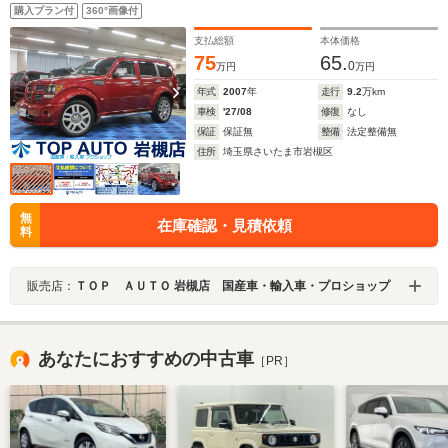
シートヒーター 音楽録音 ディスク再生 サイドステップ
購入プラン付
360°画像付
20インチアルミ タイミングチェーン
支払総額
本体価格
75
65.
0
万円
万円
年式
2007
年
走行
9.2
万km
車検
'27/08
修復
なし
保証
保証無
整備
法定整備無
住所
埼玉県さいたま市岩槻区
無
在庫確認・見積依頼
料
販売店：
ＴＯＰ ＡＵＴＯ 岩槻店 国産車・輸入車・プロショップ
あなたにおすすめの中古車
［PR］