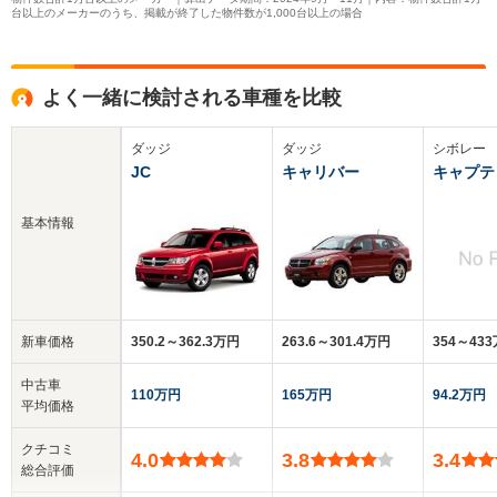
台以上のメーカーのうち、掲載が終了した物件数が1,000台以上の場合
よく一緒に検討される車種を比較
ダッジ
ダッジ
シボレー
JC
キャリバー
キャプテ
基本情報
新車価格
350.2～362.3万円
263.6～301.4万円
354～43
中古車
110万円
165万円
94.2万円
平均価格
クチコミ
4.0
3.8
3.4
総合評価