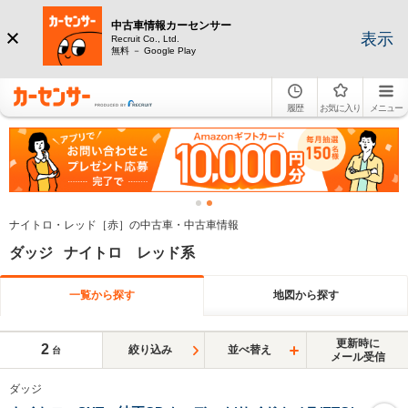
中古車情報カーセンサー
表示
Recruit Co., Ltd.
無料 － Google Play
履歴
お気に入り
メニュー
ナイトロ・レッド［赤］の中古車・中古車情報
ダッジ ナイトロ レッド系
一覧から探す
地図から探す
更新時に
2
絞り込み
並べ替え
台
メール受信
ダッジ