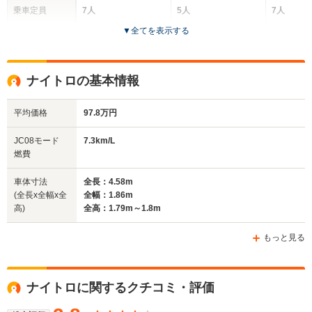
乗車定員
7人
5人
7人
▼
全てを表示する
ドア数
5ドア
5ドア
5ドア
全高
全高
全
ナイトロの基本情報
1.72m
1.55m
1.
平均価格
97.8万円
全幅
全幅
全幅
JC08モード
7.3km/L
サイズ
1.88m
1.8m
1.85m
燃費
全長
全長
(全長x全幅x全高)
4.9m
4.42m
4.
車体寸法
全長：4.58m
(全長x全幅x全
全幅：1.86m
高)
全高：1.79m～1.8m
ホイールベース
ホイールベース
ホイー
-m
-m
もっと見る
ナイトロに関するクチコミ・評価
WLTCモード
-
-
-
燃費