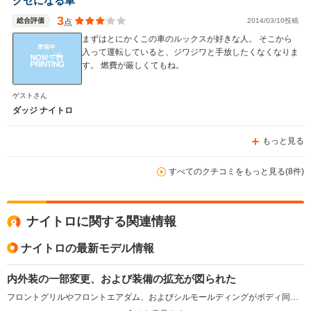
クセになる車
3
総合評価
2014/03/10投稿
点
まずはとにかくこの車のルックスが好きな人。 そこから
入って運転していると、ジワジワと手放したくなくなりま
す。 燃費が厳しくてもね。
ゲストさん
ダッジ ナイトロ
もっと見る
すべてのクチコミをもっと見る(8件)
ナイトロに関する関連情報
ナイトロの最新モデル情報
内外装の一部変更、および装備の拡充が図られた
フロントグリルやフロントエアダム、およびシルモールディングがボディ同色に変更された。またオプションで人気の高かった、クロームのサイドステップやフューエルフィラー、スカッフパッドが標準装備されている。カーゴスペースの半分に浅くて大きなトレイが設けられ使い勝手も向上。（2010.07）