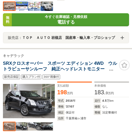
今すぐ在庫確認・見積依頼
無
電話する
料
販売店：
ＴＯＰ ＡＵＴＯ 岩槻店 国産車・輸入車・プロショップ
キャデラック
SRXクロスオーバー スポーツ エディション 4WD ウル
トラビューサンルーフ 純正ヘッドレストモニター フ
ロントシートクーラー フロント&リアシートヒーター
販売店保証
購入プラン付
360°画像付
インターフェイスナビ&TV フルタイム4WD 限定車専
用20インチアルミホイール
支払総額
本体価格
198
183.
9
万円
万円
年式
2016
年
走行
4.5
万km
車検
'27/07
修復
なし
保証
保証付
整備
法定整備付
住所
千葉県袖ヶ浦市