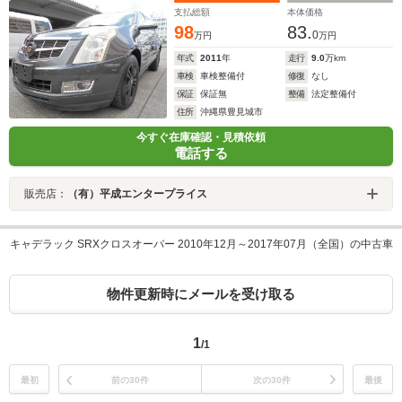
支払総額
本体価格
98
83.
0
万円
万円
年式
2011
年
走行
9.0
万km
車検
車検整備付
修復
なし
保証
保証無
整備
法定整備付
住所
沖縄県豊見城市
今すぐ在庫確認・見積依頼
電話する
販売店：
（有）平成エンタープライス
キャデラック SRXクロスオーバー 2010年12月～2017年07月（全国）の中古車
物件更新時にメールを受け取る
1
/1
最初
前の30件
次の30件
最後