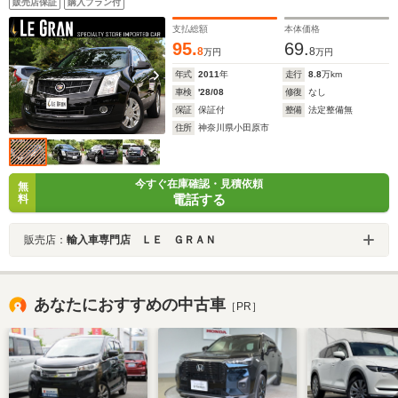
販売店保証
購入プラン付
ンルーフ/コンプレッサー新品/4WD
支払総額
本体価格
95.
69.
8
8
万円
万円
年式
2011
年
走行
8.8
万km
車検
'28/08
修復
なし
保証
保証付
整備
法定整備無
住所
神奈川県小田原市
今すぐ在庫確認・見積依頼
無
電話する
料
販売店：
輸入車専門店 ＬＥ ＧＲＡＮ
あなたにおすすめの中古車
［PR］