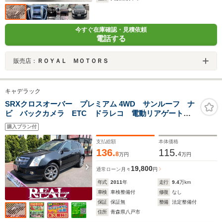
今すぐ在庫確認・見積依頼
電話する
販売店：
ＲＯＹＡＬ ＭＯＴＯＲＳ
キャデラック
SRXクロスオーバー プレミアム 4WD サンルーフ ナ
ビ バックカメラ ETC ドラレコ 電動リアゲート
電動レザーシート クリアランスソナー クルーズコン
購入プラン付
トロール 両席シートヒーター 純正20インチアルミ
フォグランプ
支払総額
本体価格
136.
115.
8
4
万円
万円
19,800
通常ローン
月々
円
年式
2011
年
走行
9.4
万km
車検
車検整備付
修復
なし
保証
保証無
整備
法定整備付
住所
青森県八戸市