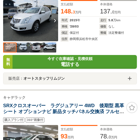
ナビ更新済
支払総額
本体価格
148.
137.
3
0
万円
万円
年式
2015
年
走行
5.8
万km
車検
'28/03
修復
なし
保証
保証付
整備
法定整備付
住所
静岡県浜松市中央区
今すぐ在庫確認・見積依頼
無
電話する
料
販売店：
オートスタッフリムジン
キャデラック
SRXクロスオーバー ラグジュアリー 4WD 後期型 黒革
シート オプションナビ 新品タッチパネル交換済 フルセ
グ Bluetoothオーディオ DVD再生 電動ゲート サイド・
購入プラン付
360°画像付
バックカメラ ETC クルコン シートヒーター 障害物ソナ
ー 18インチアルミ タイミングチェーン
支払総額
本体価格
93
78.
0
万円
万円