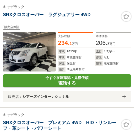
キャデラック
SRXクロスオーバー ラグジュアリー 4WD
販売店保証
支払総額
本体価格
234.
206.
1
8
万円
万円
年式
2013
年
走行
4.9
万km
車検
車検整備付
修復
なし
保証
保証付
整備
法定整備付
住所
埼玉県草加市
今すぐ在庫確認・見積依頼
電話する
販売店：
シアーズインターナショナル
キャデラック
SRXクロスオーバー プレミアム 4WD HID・サンルー
フ・革シート・パワーシート