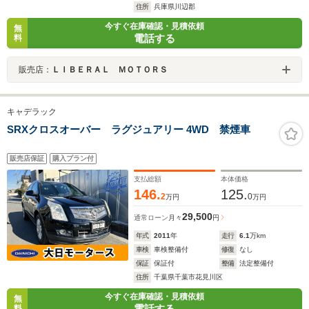
住所
兵庫県川辺郡
今すぐ在庫確認・見積依頼
無
電話する
料
販売店：
ＬＩＢＥＲＡＬ ＭＯＴＯＲＳ
キャデラック
SRXクロスオーバー ラグジュアリー 4WD 禁煙車
販売店保証
購入プラン付
支払総額
本体価格
146.
125.
2
0
万円
万円
29,500
通常ローン
月々
円
年式
2011
年
走行
6.1
万km
車検
車検整備付
修復
なし
保証
保証付
整備
法定整備付
住所
千葉県千葉市花見川区
今すぐ在庫確認・見積依頼
無
電話する
料