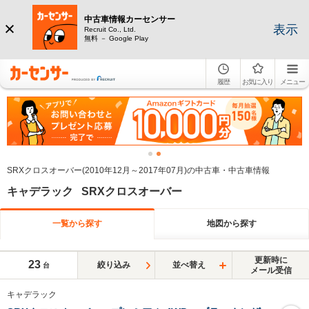
中古車情報カーセンサー
表示
Recruit Co., Ltd.
無料 － Google Play
履歴
お気に入り
メニュー
SRXクロスオーバー(2010年12月～2017年07月)の中古車・中古車情報
キャデラック SRXクロスオーバー
一覧から探す
地図から探す
更新時に
23
絞り込み
並べ替え
台
メール受信
キャデラック