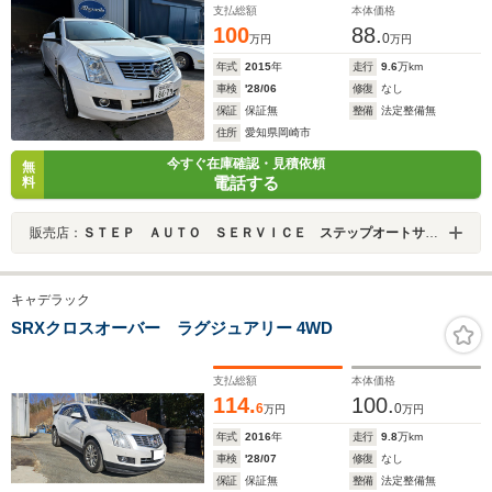
支払総額
本体価格
リングヒーター/前席ベンチレーション/パワーバックドア/
100
88.
サンルーフ/S&Bカメラ/ETC
0
万円
万円
年式
2015
年
走行
9.6
万km
車検
'28/06
修復
なし
保証
保証無
整備
法定整備無
住所
愛知県岡崎市
今すぐ在庫確認・見積依頼
無
電話する
料
販売店：
ＳＴＥＰ ＡＵＴＯ ＳＥＲＶＩＣＥ ステップオートサービス
キャデラック
SRXクロスオーバー ラグジュアリー 4WD
支払総額
本体価格
114.
100.
6
0
万円
万円
年式
2016
年
走行
9.8
万km
車検
'28/07
修復
なし
保証
保証無
整備
法定整備無