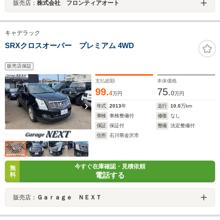
販売店：
株式会社 フロンティアオート
キャデラック
SRXクロスオーバー プレミアム 4WD
販売店保証
支払総額
本体価格
99.
75.
4
0
万円
万円
年式
2013
年
走行
10.0
万km
車検
車検整備付
修復
なし
保証
保証付
整備
法定整備付
住所
石川県金沢市
今すぐ在庫確認・見積依頼
無
電話する
料
販売店：
Ｇａｒａｇｅ ＮＥＸＴ