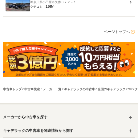
神奈川県小田原市矢作３７２－１
168
クチコミ：
件
ページトップへ
中古車トップ
中古車検索：メーカー一覧
キャデラックの中古車
全国のキャデラック
SRX
メーカーから中古車を探す
キャデラックの中古車を関連情報から探す