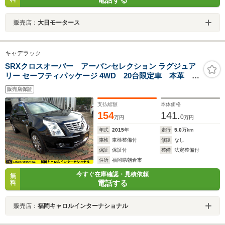
販売店：
大日モータース
キャデラック
SRXクロスオーバー アーバンセレクション ラグジュア
リー セーフティパッケージ 4WD 20台限定車 本革
4WD ナビ TV バックカメラ セーフティアラート
販売店保証
プッシュスタート Bluetooth パワーバックドア
BOSEサウンド BLIS 18ポリッシュアルミ BSタイ
支払総額
本体価格
ヤ ETC
154
141.
0
万円
万円
年式
2015
年
走行
5.0
万km
車検
車検整備付
修復
なし
保証
保証付
整備
法定整備付
住所
福岡県朝倉市
今すぐ在庫確認・見積依頼
無
電話する
料
販売店：
福岡キャロルインターナショナル