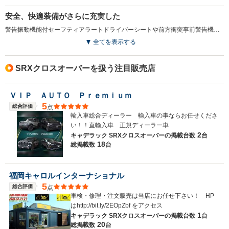
安全、快適装備がさらに充実した
警告振動機能付セーフティアラートドライバーシートや前方衝突事前警告機能、フォワードコリジョンアラート、エマージェンシーブレーキシステムなどが、ラグジュアリーモデルに採用されている。また、統合制御ナビシステム「CUE（キャデラックユーザーエクスペリエンス）」も標準装備されている（2015.11）
全てを表示する
SRXクロスオーバーを扱う注目販売店
ＶＩＰ ＡＵＴＯ Ｐｒｅｍｉｕｍ
5
総合評価
点
輸入車総合ディーラー 輸入車の事ならお任せくださ
い！！直輸入車 正規ディーラー車
2
キャデラック SRXクロスオーバーの
掲載台数
台
18
総掲載数
台
福岡キャロルインターナショナル
5
総合評価
点
車検・修理・注文販売は当店にお任せ下さい！ HP
はhttp://bit.ly/2EOpZbf をアクセス
1
キャデラック SRXクロスオーバーの
掲載台数
台
20
総掲載数
台