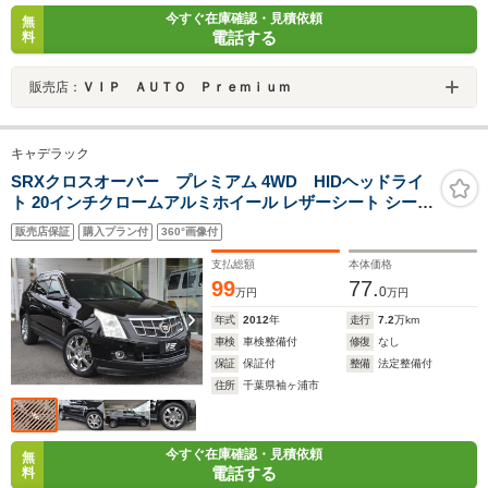
今すぐ在庫確認・見積依頼
無
電話する
料
販売店：
ＶＩＰ ＡＵＴＯ Ｐｒｅｍｉｕｍ
キャデラック
SRXクロスオーバー プレミアム 4WD HIDヘッドライ
ト 20インチクロームアルミホイール レザーシート シート
ヒーター BOSE 5.1chサラウンドサウンド ウルトラビュ
販売店保証
購入プラン付
360°画像付
ー電動パノラマサンルーフ パワーリフトゲート インター
フェイスナビTV
支払総額
本体価格
99
77.
0
万円
万円
年式
2012
年
走行
7.2
万km
車検
車検整備付
修復
なし
保証
保証付
整備
法定整備付
住所
千葉県袖ヶ浦市
今すぐ在庫確認・見積依頼
無
電話する
料