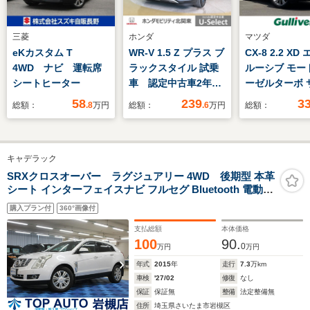
三菱
ホンダ
マツダ
eKカスタム T
WR-V 1.5 Z プラス ブ
CX-8 2.2 X
4WD ナビ 運転席
ラックスタイル 試乗
ルーシブ モー
シートヒーター
車 認定中古車2年保
ーゼルターボ 
証 純正ナビ LXM-
ーフ BOSE 
58
239
3
総額：
.8
万円
総額：
.6
万円
総額：
242ZFNi ETC フル
メラ HUD 白革
セグTV ミュージッ
クプレイヤー接続可
キャデラック
LEDヘッドライト サ
イドエアバッグ クル
SRXクロスオーバー ラグジュアリー 4WD 後期型 本革
シート インターフェイスナビ フルセグ Bluetooth 電動リ
ーズコントロール 衝
アゲート ETC サイド・バックカメラ ディスク再生 クル
突軽減ブレーキ
購入プラン付
360°画像付
ーズコントロール 障害物ソナー 18インチアルミ HIDライ
ト タッチパネル新品交換済
支払総額
本体価格
100
90.
0
万円
万円
年式
2015
年
走行
7.3
万km
車検
'27/02
修復
なし
保証
保証無
整備
法定整備無
住所
埼玉県さいたま市岩槻区