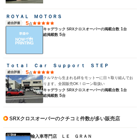
ＲＯＹＡＬ ＭＯＴＯＲＳ
5
総合評価
点
1
キャデラック SRXクロスオーバーの
掲載台数
台
5
総掲載数
台
Ｔｏｔａｌ Ｃａｒ Ｓｕｐｐｏｒｔ ＳＴＥＰ
5
総合評価
点
クルマから生まれる絆をモットーに日々取り組んでお
ります。全国販売OK！ローン取扱い
1
キャデラック SRXクロスオーバーの
掲載台数
台
5
総掲載数
台
SRXクロスオーバーのクチコミ件数が多い販売店
輸入車専門店 ＬＥ ＧＲＡＮ