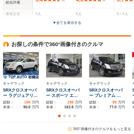
総合評価
乗車定員
7人
5人
5～7人
▼
全てを表示する
ドア数
5ドア
5ドア
5ドア
全高
全高
全
お探しの条件で360°画像付きのクルマ
1.79m
1.7m
1.
全幅
全幅
全
サイズ
1.85m～1.88m
1.92m
1.
全長
全長
(全長x全幅x全高)
4.69m
4.83m
4.97m
キャデラック
キャデラック
キャデラック
SRXクロスオーバ
SRXクロスオーバ
SRXクロスオーバ
ー ラグジュアリ…
ー スポーツ エ…
ー プレミアム …
総額：
100
万円
総額：
198
万円
総額：
99
万円
ホイールベース
ホイールベース
ホイー
本体：
90.0
万円
本体：
183.9
万円
本体：
77.0
万円
-m
-m
360°画像付きのクルマをもっと見る