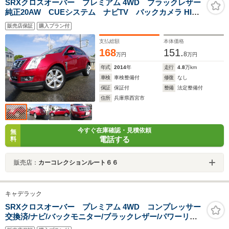
SRXクロスオーバー プレミアム 4WD ブラックレザー
純正20AW CUEシステム ナビTV バックカメラ HID
BOSE パワーリアゲート ドライブレコーダー パノラマル
販売店保証
購入プラン付
ーフ
支払総額
本体価格
168
151.
8
万円
万円
年式
2014
年
走行
4.8
万km
車検
車検整備付
修復
なし
保証
保証付
整備
法定整備付
住所
兵庫県西宮市
今すぐ在庫確認・見積依頼
無
電話する
料
販売店：
カーコレクションルート６６
キャデラック
SRXクロスオーバー プレミアム 4WD コンプレッサー
交換済/ナビ/バックモニター/ブラックレザー/パワーリア
ゲート/エアーシート/シートヒーター/BOSEサウンド/サ