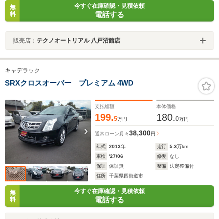
今すぐ在庫確認・見積依頼
無
電話する
料
販売店：
テクノオートリアル 八戸沼館店
キャデラック
SRXクロスオーバー プレミアム 4WD
支払総額
本体価格
199.
180.
5
0
万円
万円
38,300
通常ローン
月々
円
年式
2013
年
走行
5.3
万km
車検
'27/06
修復
なし
保証
保証無
整備
法定整備付
住所
千葉県四街道市
今すぐ在庫確認・見積依頼
無
電話する
料