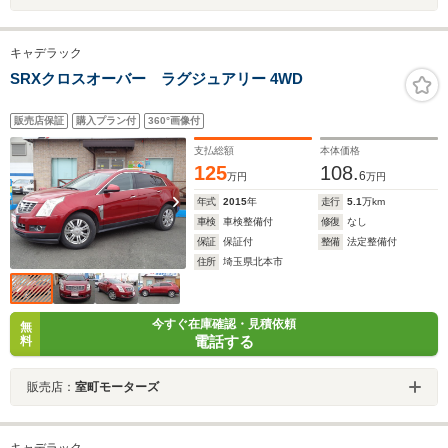
キャデラック
SRXクロスオーバー ラグジュアリー 4WD
販売店保証
購入プラン付
360°画像付
支払総額
本体価格
125
108.
6
万円
万円
年式
2015
年
走行
5.1
万km
車検
車検整備付
修復
なし
保証
保証付
整備
法定整備付
住所
埼玉県北本市
今すぐ在庫確認・見積依頼
無
電話する
料
販売店：
室町モーターズ