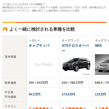
※人気のクルマは平均1ヶ月で掲載終了
物件数合計1万台以上のメーカー｜算出データ期間：2024年9月～11月｜内容：物件数合計1万
台以上のメーカーのうち、掲載が終了した物件数が1,000台以上の場合
よく一緒に検討される車種を比較
シボレー
キャデラック
キャデラ
キャプティバ
XT5クロスオーバ
SRX
ー
基本情報
新車価格
354～433万円
619～786.5万円
648.5～7
中古車
94.2万円
273.6万円
115万円
平均価格
クチコミ
3.4
4.0
3.7