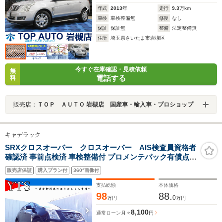
年式
2013
年
走行
9.3
万km
車検
車検整備無
修復
なし
保証
保証無
整備
法定整備無
住所
埼玉県さいたま市岩槻区
今すぐ在庫確認・見積依頼
無
電話する
料
販売店：
ＴＯＰ ＡＵＴＯ 岩槻店 国産車・輸入車・プロショップ
キャデラック
SRXクロスオーバー クロスオーバー AIS検査員資格者
確認済 事前点検済 車検整備付 プロメンテパック有償点検
整備 自社保証 09保証 カープレミア有償保証 業販可スマ
販売店保証
購入プラン付
360°画像付
ートキー LED ETC オートライトステコンメモリーナビ
バックカメラ Bluetooth
支払総額
本体価格
98
88.
0
万円
万円
8,100
通常ローン
月々
円