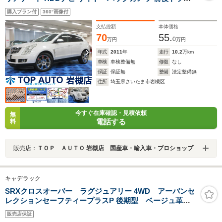
コ クルコン 障害物ソナー シートヒーター シートクーラ
購入プラン付
360°画像付
ー 20インチアルミ HIDライト タイミングチェーン
支払総額
本体価格
70
55.
0
万円
万円
年式
2011
年
走行
10.2
万km
車検
車検整備無
修復
なし
保証
保証無
整備
法定整備無
住所
埼玉県さいたま市岩槻区
今すぐ在庫確認・見積依頼
無
電話する
料
販売店：
ＴＯＰ ＡＵＴＯ 岩槻店 国産車・輸入車・プロショップ
キャデラック
SRXクロスオーバー ラグジュアリー 4WD アーバンセ
レクションセーフティープラスP 後期型 ベージュ革シ
ート 電動リアゲート オプションナビ フルセグ
販売店保証
Bluetooth バックカメラ メッキ純正18アルミホイル