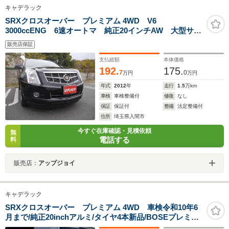
キャデラック
SRXクロスオーバー プレミアム 4WD V6
3000ccENG 6速オートマ 純正20インチAW 大型サン
ルーフ ウッドコンビハンドル ブラックレザーシー
販売店保証
ト パワーシート ベンチレーター スマートキー リ
アモニター 記録簿 スペアキー
支払総額
本体価格
192.
175.
7
0
万円
万円
年式
2012
年
走行
1.5
万km
車検
車検整備付
修復
なし
保証
保証付
整備
法定整備付
住所
埼玉県入間市
今すぐ在庫確認・見積依頼
無
電話する
料
販売店：
アップジョイ
キャデラック
SRXクロスオーバー プレミアム 4WD 車検令和10年6
月まで/純正20inchアルミ/タイヤ4本新品/BOSEプレミア
ム8スピーカー/リヤモニター/全席シートヒーター/ステア