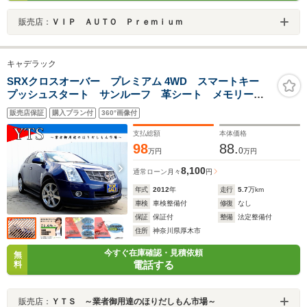
販売店：
ＶＩＰ ＡＵＴＯ Ｐｒｅｍｉｕｍ
キャデラック
SRXクロスオーバー プレミアム 4WD スマートキー
プッシュスタート サンルーフ 革シート メモリーナ
ビ ETC キセノンヘッドライト オートライト ヘッ
販売店保証
購入プラン付
360°画像付
ドライトレベライザー クルーズコントロール パワー
バックドア 純正AW 車検整備
支払総額
本体価格
98
88.
0
万円
万円
8,100
通常ローン
月々
円
年式
2012
年
走行
5.7
万km
車検
車検整備付
修復
なし
保証
保証付
整備
法定整備付
住所
神奈川県厚木市
今すぐ在庫確認・見積依頼
無
電話する
料
販売店：
ＹＴＳ ～業者御用達のほりだしもん市場～