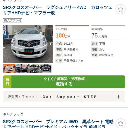
キャデラック
SRXクロスオーバー ラグジュアリー 4WD カロッツェ
リアHHDナビ・マフラー改
購入プラン付
支払総額
本体価格
100
75.
0
万円
万円
年式
2011
年
走行
不明
車検
車検整備付
修復
あり
保証
保証無
整備
法定整備付
住所
千葉県鎌ヶ谷市
今すぐ在庫確認・見積依頼
無
電話する
料
販売店：
Ｔｏｔａｌ Ｃａｒ Ｓｕｐｐｏｒｔ ＳＴＥＰ
キャデラック
SRXクロスオーバー プレミアム 4WD 黒革シート 電動
リアゲート HDDナビ サイド・バックカメラ 前後ドラレ