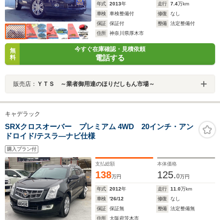
年式
2013
年
走行
7.4
万km
車検
車検整備付
修復
なし
保証
保証付
整備
法定整備付
住所
神奈川県厚木市
今すぐ在庫確認・見積依頼
無
電話する
料
販売店：
ＹＴＳ ～業者御用達のほりだしもん市場～
キャデラック
SRXクロスオーバー プレミアム 4WD 20インチ・アン
ドロイド/テスラ―ナビ仕様
購入プラン付
支払総額
本体価格
138
125.
0
万円
万円
年式
2012
年
走行
11.0
万km
車検
'26/12
修復
なし
保証
保証無
整備
法定整備無
住所
大阪府茨木市