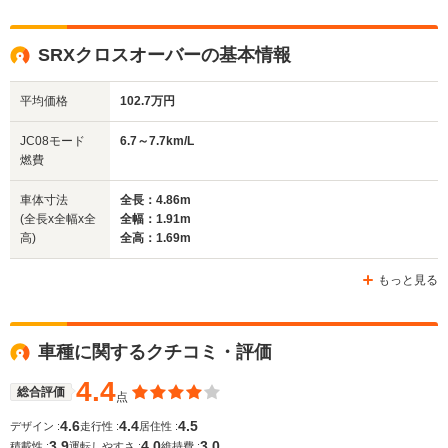
WLTCモード
-
-
-
燃費
SRXクロスオーバーの基本情報
平均価格
102.7万円
排気量
2382cc
3649cc
3564～45
JC08モード
6.7～7.7km/L
駆動方式
4WD
4WD
4WD
燃費
車体寸法
全長：4.86m
(全長x全幅x全
全幅：1.91m
高)
全高：1.69m
もっと見る
車種に関するクチコミ・評価
4.4
総合評価
点
4.6
4.4
4.5
デザイン :
走行性 :
居住性 :
3.9
4.0
3.0
積載性 :
運転しやすさ :
維持費 :