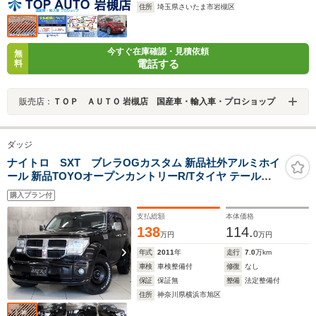
住所
埼玉県さいたま市岩槻区
今すぐ在庫確認・見積依頼
無
電話する
料
販売店：
ＴＯＰ ＡＵＴＯ 岩槻店 国産車・輸入車・プロショップ
ダッジ
ナイトロ SXT ブレラOGカスタム 新品社外アルミホイ
ール 新品TOYOオープンカントリーR/Tタイヤ テールラ
ンプブラックアウト 社外ナビ 地デジTV ETC 純正サイド
購入プラン付
カメラ クルーズコントロール キーレス
支払総額
本体価格
138
114.
0
万円
万円
年式
2011
年
走行
7.0
万km
車検
車検整備付
修復
なし
保証
保証無
整備
法定整備付
住所
神奈川県横浜市旭区