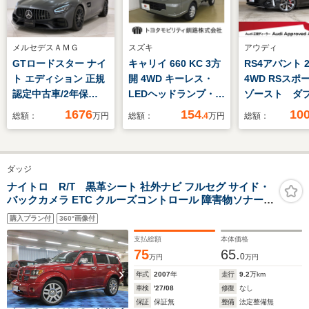
メルセデスＡＭＧ
スズキ
アウディ
GTロードスター ナイ
キャリイ 660 KC 3方
RS4アバント 2
ト エディション 正規
開 4WD キーレス・
4WD RSスポ
認定中古車/2年保
LEDヘッドランプ・ス
ゾースト ダ
証/AMGエクステリア
ズキセーフティーサポ
ークエッジデ
1676
154
10
総額：
万円
総額：
.4
万円
総額：
ナイトPKG/AMGイン
ート
ロスアンスラ
テリアナイト
ラックAW レ
PKG/AMGパフォーマ
ャリパー TV
ダッジ
ンスシートPKG/エッ
ナー サラウ
センシャルPKG
ーカメラ ス
ナイトロ R/T 黒革シート 社外ナビ フルセグ サイド・
バックカメラ ETC クルーズコントロール 障害物ソナー
ォンワイヤレ
シートヒーター 音楽録音 ディスク再生 サイドステップ
ジング 認定
購入プラン付
360°画像付
20インチアルミ タイミングチェーン
支払総額
本体価格
75
65.
0
万円
万円
年式
2007
年
走行
9.2
万km
車検
'27/08
修復
なし
保証
保証無
整備
法定整備無