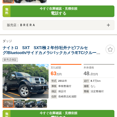
今すぐ在庫確認・見積依頼
無
電話する
料
販売店：
ＢＲＥＲＡ
ダッジ
ナイトロ SXT SXT/検 2 年付/社外ナビ/フルセ
グ/Bluetooth/サイドカメラ/バックカメラ/ETC/クルーズ
コントロール/障害物ソナー/パワーシート/タイミングチェ
販売店保証
ーン
支払総額
本体価格
63
48.
0
万円
万円
年式
2011
年
走行
8.7
万km
車検
車検整備付
修復
なし
保証
保証付
整備
法定整備付
住所
長崎県北松浦郡
今すぐ在庫確認・見積依頼
無