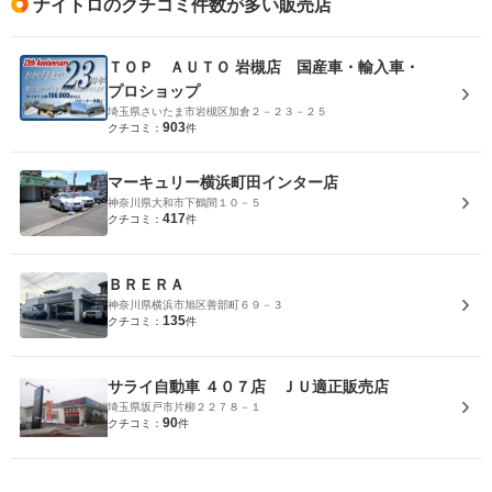
ナイトロのクチコミ件数が多い販売店
ＴＯＰ ＡＵＴＯ 岩槻店 国産車・輸入車・
プロショップ
埼玉県さいたま市岩槻区加倉２－２３－２５
903
クチコミ：
件
マーキュリー横浜町田インター店
神奈川県大和市下鶴間１０－５
417
クチコミ：
件
ＢＲＥＲＡ
神奈川県横浜市旭区善部町６９－３
135
クチコミ：
件
サライ自動車 ４０７店 ＪＵ適正販売店
埼玉県坂戸市片柳２２７８－１
90
クチコミ：
件