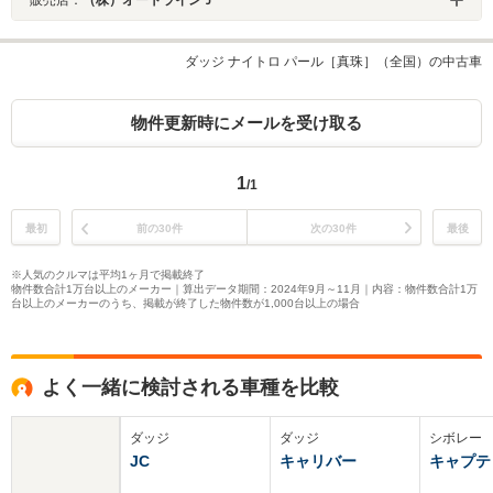
ダッジ ナイトロ パール［真珠］（全国）の中古車
物件更新時にメールを受け取る
1
/1
最初
前の30件
次の30件
最後
※人気のクルマは平均1ヶ月で掲載終了
物件数合計1万台以上のメーカー｜算出データ期間：2024年9月～11月｜内容：物件数合計1万
台以上のメーカーのうち、掲載が終了した物件数が1,000台以上の場合
よく一緒に検討される車種を比較
ダッジ
ダッジ
シボレー
JC
キャリバー
キャプテ