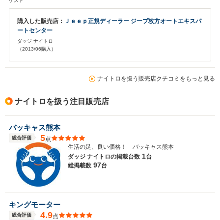
ゲスト
購入した販売店：
Ｊｅｅｐ正規ディーラー ジープ枚方オートエキスパ
ートセンター
ダッジ ナイトロ
（2013/06購入）
ナイトロを扱う販売店クチコミをもっと見る
ナイトロを扱う注目販売店
バッキャス熊本
5
総合評価
点
生活の足、良い価格！ バッキャス熊本
1
ダッジ ナイトロの
掲載台数
台
97
総掲載数
台
キングモーター
4.9
総合評価
点