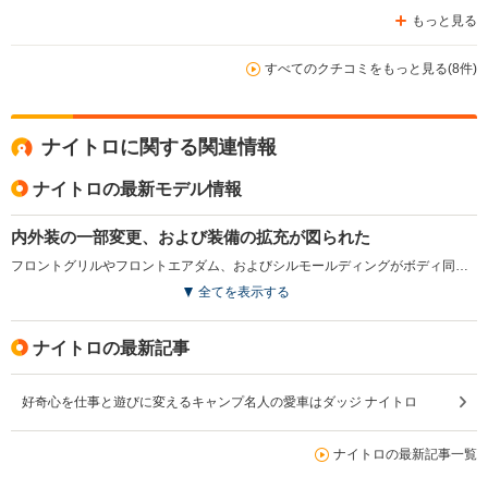
もっと見る
すべてのクチコミをもっと見る(8件)
ナイトロに関する関連情報
ナイトロの最新モデル情報
内外装の一部変更、および装備の拡充が図られた
フロントグリルやフロントエアダム、およびシルモールディングがボディ同色に変更された。またオプションで人気の高かった、クロームのサイドステップやフューエルフィラー、スカッフパッドが標準装備されている。カーゴスペースの半分に浅くて大きなトレイが設けられ使い勝手も向上。（2010.07）
全てを表示する
ナイトロの最新記事
好奇心を仕事と遊びに変えるキャンプ名人の愛車はダッジ ナイトロ
ナイトロの最新記事一覧