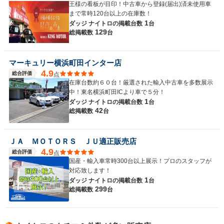
王様の看板が目印！中古車から登録(届出)済未使用車
まで常時120台以上の在庫数！
1
ダッジ ナイトロの
掲載台数
台
129
総掲載数
台
マーキュリー横浜町田インター店
4.9
総合評価
点
在庫台数約６０台！厳選された輸入中古車を多数展示
中！東名横浜町田ICより車で５分！
1
ダッジ ナイトロの
掲載台数
台
42
総掲載数
台
ＪＡ ＭＯＴＯＲＳ ＪＵ適正販売店
4.9
総合評価
点
国産・輸入車常時300台以上展示！プロのスタッフが
対応致します！
1
ダッジ ナイトロの
掲載台数
台
299
総掲載数
台