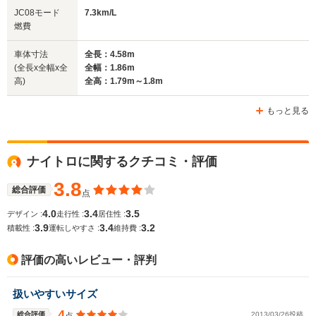
全幅
全幅
全幅
JC08モード
7.3km/L
サイズ
1.88m
1.8m
1.85m
燃費
全長
全長
(全長x全幅x全高)
4.9m
4.42m
4.
車体寸法
全長：4.58m
(全長x全幅x全
全幅：1.86m
高)
全高：1.79m～1.8m
ホイールベース
ホイールベース
ホイー
-m
-m
もっと見る
ナイトロに関するクチコミ・評価
WLTCモード
-
-
-
燃費
3.8
総合評価
点
4.0
3.4
3.5
デザイン :
走行性 :
居住性 :
3.9
3.4
3.2
積載性 :
運転しやすさ :
維持費 :
排気量
2735cc
1998cc
2382cc
評価の高いレビュー・評判
駆動方式
FF
FF
4WD
扱いやすいサイズ
4
総合評価
2013/03/26投稿
点