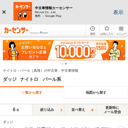
中古車情報カーセンサー
表示
Recruit Co., Ltd.
無料 － Google Play
履歴
お気に入り
メニュー
ナイトロ・パール［真珠］の中古車・中古車情報
ダッジ ナイトロ パール系
一覧から探す
地図から探す
更新時に
6
絞り込み
並べ替え
台
メール受信
ダッジ