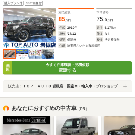
ディオ キーレス 20インチアルミ LEDライト サイドステ
購入プラン付
360°画像付
ップ タイミングチェーン
支払総額
本体価格
85
75.
0
万円
万円
年式
2010
年
走行
9.1
万km
車検
'27/12
修復
なし
保証
保証無
整備
法定整備無
住所
埼玉県さいたま市岩槻区
今すぐ在庫確認・見積依頼
無
電話する
料
販売店：
ＴＯＰ ＡＵＴＯ 岩槻店 国産車・輸入車・プロショップ
あなたにおすすめの中古車
［PR］