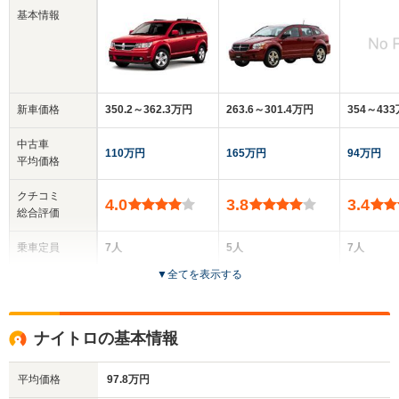
基本情報
新車価格
350.2～362.3万円
263.6～301.4万円
354～43
中古車
110万円
165万円
94万円
平均価格
クチコミ
4.0
3.8
3.4
総合評価
乗車定員
7人
5人
7人
▼
全てを表示する
ドア数
5ドア
5ドア
5ドア
全高
全高
全
ナイトロの基本情報
1.72m
1.55m
1.
平均価格
97.8万円