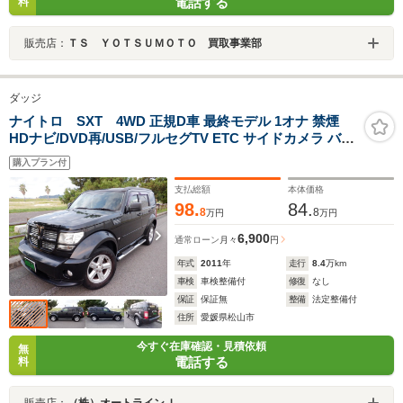
電話する
料
販売店：
ＴＳ ＹＯＴＳＵＭＯＴＯ 買取事業部
ダッジ
ナイトロ SXT 4WD 正規D車 最終モデル 1オナ 禁煙
HDナビ/DVD再/USB/フルセグTV ETC サイドカメラ バッ
クソナー パワーシート 本革ステア 純正17AW クロームサ
購入プラン付
イドステップ ルーフレール クルコン オートエアコン フ
ォグ キーレス
支払総額
本体価格
98.
84.
8
8
万円
万円
6,900
通常ローン
月々
円
年式
2011
年
走行
8.4
万km
車検
車検整備付
修復
なし
保証
保証無
整備
法定整備付
住所
愛媛県松山市
今すぐ在庫確認・見積依頼
無
電話する
料
販売店：
（株）オートラインＪ