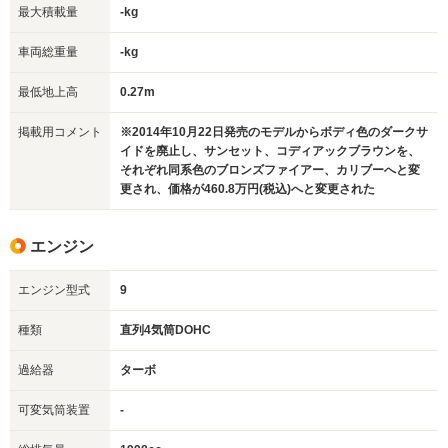
最大積載量
-kg
車両総重量
-kg
最低地上高
0.27m
掲載用コメント
※2014年10月22日発売のモデルからボディ色のダークサ
イドを廃止し、サンセット、コディアックブラウンを、
それぞれ同系色のブロンズファイアー、カリブーへと変
更され、価格が460.8万円(税込)へと変更された
エンジン
エンジン型式
9
種類
直列4気筒DOHC
過給器
ターボ
可変気筒装置
-