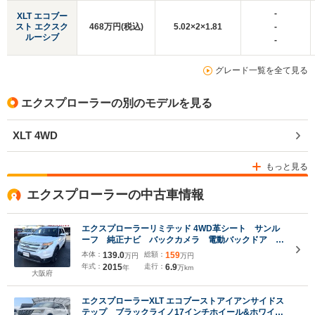
-
XLT エコブー
スト エクスク
468万円(税込)
5.02×2×1.81
-
ルーシブ
-
グレード一覧を全て見る
エクスプローラーの別のモデルを見る
XLT 4WD
もっと見る
エクスプローラーの中古車情報
エクスプローラーリミテッド 4WD革シート サンル
ーフ 純正ナビ バックカメラ 電動バックドア 純
正アルミ
本体：
139.0
総額：
159
万円
万円
年式：
2015
走行：
6.9
年
万km
大阪府
エクスプローラーXLT エコブーストアイアンサイドス
テップ ブラックライノ17インチホイール&ホワイト