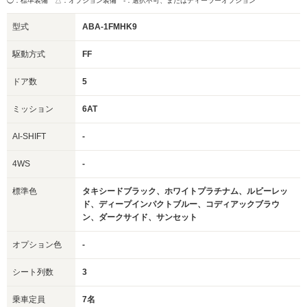
◯：標準装備 △：オプション装備
-：選択不可、またはディーラーオプション
型式
ABA-1FMHK9
駆動方式
FF
ドア数
5
ミッション
6AT
AI-SHIFT
-
4WS
-
標準色
タキシードブラック、ホワイトプラチナム、ルビーレッ
ド、ディープインパクトブルー、コディアックブラウ
ン、ダークサイド、サンセット
オプション色
-
シート列数
3
乗車定員
7名