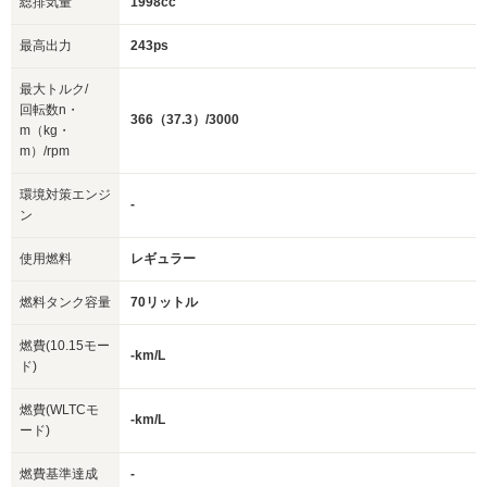
総排気量
1998cc
最高出力
243ps
最大トルク/
回転数n・
366（37.3）/3000
m（kg・
m）/rpm
環境対策エンジ
-
ン
使用燃料
レギュラー
燃料タンク容量
70リットル
燃費(10.15モー
-km/L
ド)
燃費(WLTCモ
-km/L
ード)
燃費基準達成
-