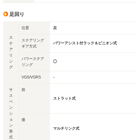
足回り
位置
左
ス
ステアリング
パワーアシスト付ラック＆ピニオン式
テ
ギア方式
ア
リ
パワーステア
ン
◯
リング
グ
VGS/VGRS
-
サ
前
ス
ストラット式
ペ
ン
シ
ョ
後
ン
マルチリンク式
形
式