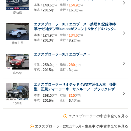
レターブロックタイヤ ベージュ革シート シートヒ
本体：
140.6
総額：
154.9
万円
万円
ーター リアサイドカメラ Bluetooth ETC ドラ
年式：
2015
走行：
16.3
年
万km
レコ スマートキー パワーシート
愛知県
エクスプローラーXLT エコブースト禁煙車/記録簿/本
革/ナビ地デジ/Bluetooth/フロント&サイド&バックカ
メラ/ドライブレコーダー/ETC/キーレス/スペアキー/
本体：
124.9
総額：
134.6
万円
万円
クルーズコントロール/BSM/シートヒーター/パワーシ
年式：
2013
走行：
8.2
年
万km
ート/オートライト/ルーフレール/18AW/
神奈川県
エクスプローラーXLT エコブースト
本体：
258.0
総額：
280
万円
万円
年式：
2015
走行：
3
年
万km
広島県
エクスプローラーリミテッド 4WD本州仕入車 後期
型 正規ディーラー車 サンルーフ ブラックレザー
シート
本体：
298.0
総額：
310
万円
万円
年式：
2015
走行：
6.4
年
万km
北海道
エクスプローラーの中古車全てを見る
エクスプローラー(2011年5月～生産中)の中古車全てを見る