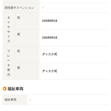
高性能サスペンション
-
タ
前
245/60R18
イ
ヤ
サ
後
イ
245/60R18
ズ
ブ
前
ディスク式
レ
ー
キ
後
形
ディスク式
式
福祉車両
福祉車両
-