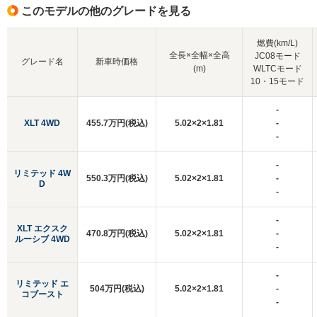
このモデルの他のグレードを見る
燃費(km/L)
全長×全幅×全高
JC08モード
グレード名
新車時価格
(m)
WLTCモード
10・15モード
-
XLT 4WD
455.7万円(税込)
5.02×2×1.81
-
-
-
リミテッド 4W
550.3万円(税込)
5.02×2×1.81
-
D
-
-
XLT エクスク
470.8万円(税込)
5.02×2×1.81
-
ルーシブ 4WD
-
-
リミテッド エ
504万円(税込)
5.02×2×1.81
-
コブースト
-