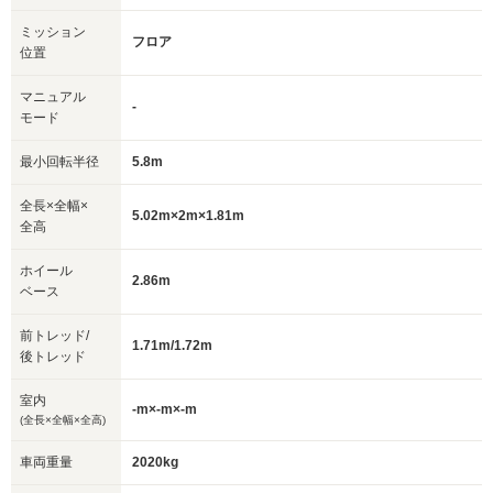
ミッション
フロア
位置
マニュアル
-
モード
最小回転半径
5.8m
全長×全幅×
5.02m×2m×1.81m
全高
ホイール
2.86m
ベース
前トレッド/
1.71m/1.72m
後トレッド
室内
-m×-m×-m
(全長×全幅×全高)
車両重量
2020kg