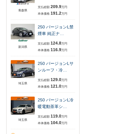
209.9
支払総額
万円
青森県
191.2
本体価格
万円
250 バージョンL禁
煙車 純正ナ…
124.8
支払総額
万円
新潟県
116.9
本体価格
万円
250 バージョンLサ
ンルーフ・冷…
129.0
支払総額
万円
埼玉県
121.0
本体価格
万円
250 バージョンL冷
暖電動茶革シ…
119.0
支払総額
万円
埼玉県
104.0
本体価格
万円