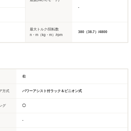
燃費(WLTCモード)
-
最大トルク/回転数
380（38.7）/4800
n・m（kg・m）/rpm
右
ア方式
パワーアシスト付ラック＆ピニオン式
ング
◯
-