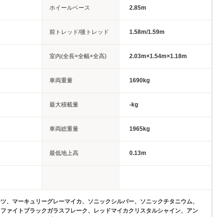
ホイールベース
2.85m
前トレッド/後トレッド
1.58m/1.59m
室内(全長×全幅×全高)
2.03m×1.54m×1.18m
車両重量
1690kg
最大積載量
-kg
車両総重量
1965kg
最低地上高
0.13m
ーツ、マーキュリーグレーマイカ、ソニックシルバー、ソニックチタニウム、
ラファイトブラックガラスフレーク、レッドマイカクリスタルシャイン、アン