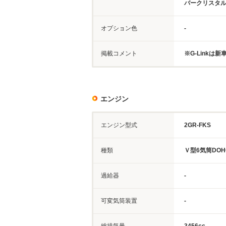
バークリスタ
オプション色
-
掲載コメント
※G-Linkは
エンジン
エンジン型式
2GR-FKS
種類
Ｖ型6気筒DOH
過給器
-
可変気筒装置
-