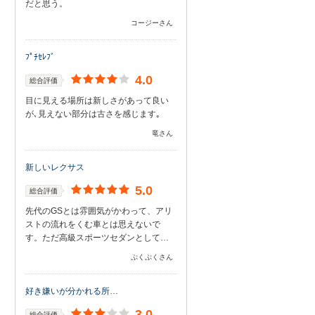
だと思う。
コージーさん
ﾌﾟﾁｾﾚﾌﾞ
4.0
総合評価
目に見える場所は新しさがあって良い
が､見えない部分は古さを感じます｡
竜さん
新しいレクサス
5.0
総合評価
先代のGSとは雰囲気がかわって、アリ
ストの流れをくむ車とは思えないで
す。ただ高級スポーツセダンとして…
ぷくぷくさん
好き嫌いが分かれる所…
3.0
総合評価