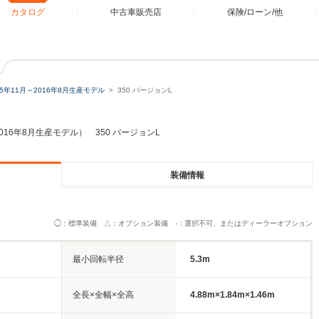
カタログ
中古車販売店
保険/ローン/他
15年11月～2016年8月生産モデル
350 バージョンL
2016年8月生産モデル） 350 バージョンL
装備情報
◯：標準装備 △：オプション装備 -：選択不可、またはディーラーオプション
最小回転半径
5.3m
全長×全幅×全高
4.88m×1.84m×1.46m