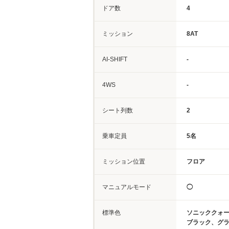
ドア数
4
ミッション
8AT
AI-SHIFT
-
4WS
-
シート列数
2
乗車定員
5名
ミッション位置
フロア
マニュアルモード
◯
標準色
ソニッククォ
ブラック、グ