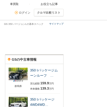
車買取
お役立ち記事
ログイン
クルマ比較リスト
サイトマップ
GS 350 バージョンLの基本スペック
GSの中古車情報
350 Iパッケージム
ーンルーフ …
159.9
支払総額
万円
群馬県
139.3
本体価格
万円
350 Iパッケージ
4WD4WD…