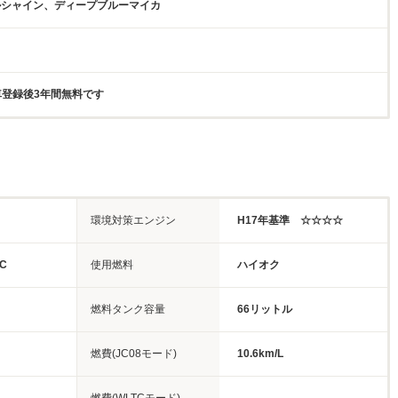
ルシャイン、ディープブルーマイカ
新車登録後3年間無料です
環境対策エンジン
H17年基準 ☆☆☆☆
C
使用燃料
ハイオク
燃料タンク容量
66リットル
燃費(JC08モード)
10.6km/L