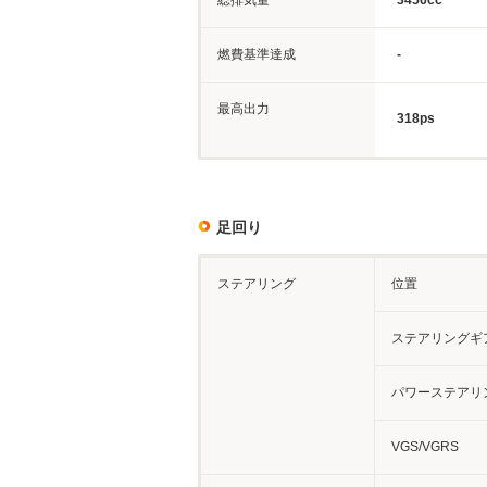
総排気量
3456cc
燃費基準達成
-
最高出力
318ps
足回り
ステアリング
位置
ステアリングギ
パワーステアリ
VGS/VGRS