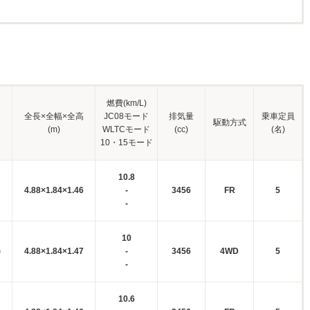
燃費(km/L)
全長×全幅×全高
JC08モード
排気量
乗車定員
駆動方式
(m)
WLTCモード
(cc)
(名)
10・15モード
10.8
4.88×1.84×1.46
-
3456
FR
5
-
10
)
4.88×1.84×1.47
-
3456
4WD
5
-
10.6