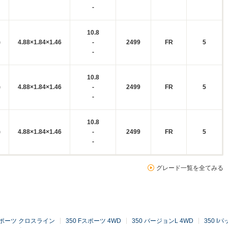
-
10.8
)
4.88×1.84×1.46
-
2499
FR
5
-
10.8
)
4.88×1.84×1.46
-
2499
FR
5
-
10.8
)
4.88×1.84×1.46
-
2499
FR
5
-
グレード一覧を全てみる
Fスポーツ クロスライン
350 Fスポーツ 4WD
350 バージョンL 4WD
350 I