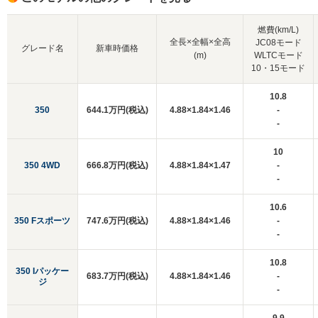
燃費(km/L)
全長×全幅×全高
JC08モード
グレード名
新車時価格
(m)
WLTCモード
10・15モード
10.8
350
644.1万円(税込)
4.88×1.84×1.46
-
-
10
350 4WD
666.8万円(税込)
4.88×1.84×1.47
-
-
10.6
350 Fスポーツ
747.6万円(税込)
4.88×1.84×1.46
-
-
10.8
350 Iパッケー
683.7万円(税込)
4.88×1.84×1.46
-
ジ
-