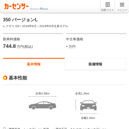
比較リスト
メニュー
350 バージョンL
レクサス GS / 2018年8月～2019年9月生産モデル
新車時価格
中古車価格
744.8
-
万円(税込)
万円
基本情報
装備情報
基本性能
全長4.88m
全高1.46m
全幅1.84m