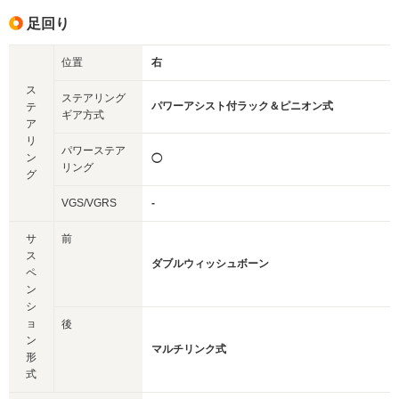
足回り
位置
右
ス
ステアリング
パワーアシスト付ラック＆ピニオン式
テ
ギア方式
ア
リ
パワーステア
ン
◯
リング
グ
VGS/VGRS
-
サ
前
ス
ダブルウィッシュボーン
ペ
ン
シ
ョ
後
ン
マルチリンク式
形
式