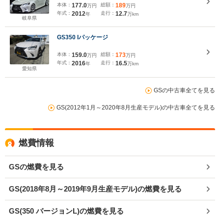
Bluetoothオーディオ対応 後期ヘッド 後期テー
本体：
177.0
総額：
189
万円
万円
ル 後期バンパー スマートキープッシュスタート
年式：
2012
走行：
12.7
年
万km
パワーシート シートヒーター
岐阜県
GS350 Iパッケージ
本体：
159.0
総額：
173
万円
万円
年式：
2016
走行：
16.5
年
万km
愛知県
GSの中古車全てを見る
GS(2012年1月～2020年8月生産モデル)の中古車全てを見る
燃費情報
GSの燃費を見る
GS(2018年8月～2019年9月生産モデル)の燃費を見る
GS(350 バージョンL)の燃費を見る