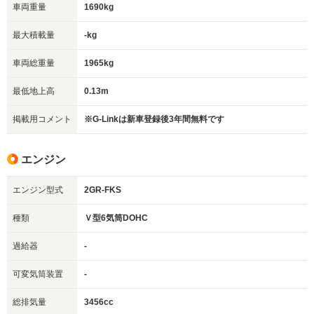
車両重量
1690kg
最大積載量
-kg
車両総重量
1965kg
最低地上高
0.13m
掲載用コメント
※G-Linkは新車登録後3年間無料です
エンジン
エンジン型式
2GR-FKS
種類
Ｖ型6気筒DOHC
過給器
-
可変気筒装置
-
総排気量
3456cc