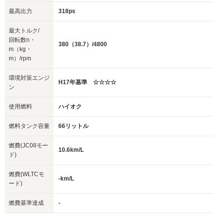
最高出力
318ps
最大トルク/
回転数n・
380（38.7）/4800
m（kg・
m）/rpm
環境対策エンジ
H17年基準 ☆☆☆☆
ン
使用燃料
ハイオク
燃料タンク容量
66リットル
燃費(JC08モー
10.6km/L
ド)
燃費(WLTCモ
-km/L
ード)
燃費基準達成
-