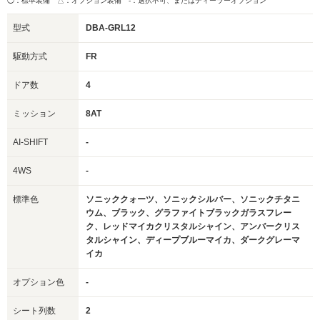
◯：標準装備 △：オプション装備
-：選択不可、またはディーラーオプション
型式
DBA-GRL12
駆動方式
FR
ドア数
4
ミッション
8AT
AI-SHIFT
-
4WS
-
標準色
ソニッククォーツ、ソニックシルバー、ソニックチタニ
ウム、ブラック、グラファイトブラックガラスフレー
ク、レッドマイカクリスタルシャイン、アンバークリス
タルシャイン、ディープブルーマイカ、ダークグレーマ
イカ
オプション色
-
シート列数
2