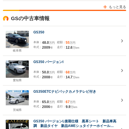
もっと見る
GSの中古車情報
GS350
本体：
48.0
総額：
55
万円
万円
年式：
2009
走行：
12.6
年
万km
岐阜県
GS350 バージョンI
本体：
50.0
総額：
68
万円
万円
年式：
2008
走行：
14.7
年
万km
愛知県
GS350ETCナビバックカメラテレビ付き
本体：
65.0
総額：
67
万円
万円
年式：
2006
走行：
9.9
年
万km
茨城県
GS350 バージョンL後期仕様 黒革シート 新品車高
調 新品タイヤ 新品AMEシュタイナーホイール