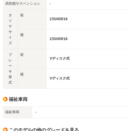
高性能サスペンション
-
タ
前
235/45R18
イ
ヤ
サ
後
イ
235/45R18
ズ
ブ
前
Vディスク式
レ
ー
キ
後
形
Vディスク式
式
福祉車両
福祉車両
-
このモデルの他のグレードを見る