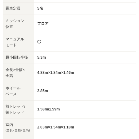
乗車定員
5名
ミッション
フロア
位置
マニュアル
◯
モード
最小回転半径
5.3m
全長×全幅×
4.88m×1.84m×1.46m
全高
ホイール
2.85m
ベース
前トレッド/
1.58m/1.59m
後トレッド
室内
2.03m×1.54m×1.18m
(全長×全幅×全高)