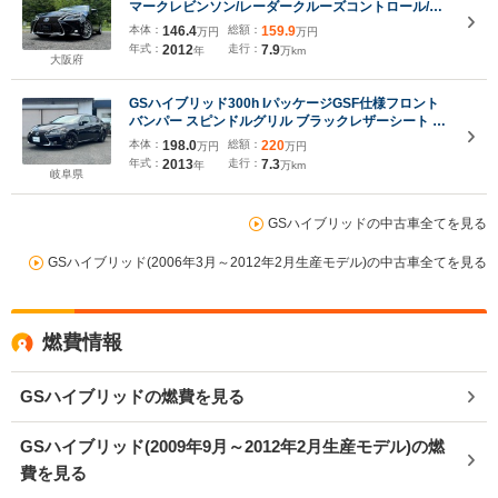
マークレビンソン/レーダークルーズコントロール/コ
ーナーセンサー/HUD/シートヒーター・エアコン/パワ
本体：
146.4
総額：
159.9
万円
万円
ーシート/シートメモリ/Bluetooth/バックカメラ/プッ
年式：
2012
走行：
7.9
年
万km
シュスタート
大阪府
GSハイブリッド300h IパッケージGSF仕様フロント
バンパー スピンドルグリル ブラックレザーシート レ
ーダークルーズコントロール ウッドコンビハンドル
本体：
198.0
総額：
220
万円
万円
ETC 電動シート ヒートシーター
年式：
2013
走行：
7.3
年
万km
岐阜県
GSハイブリッドの中古車全てを見る
GSハイブリッド(2006年3月～2012年2月生産モデル)の中古車全てを見る
燃費情報
GSハイブリッドの燃費を見る
GSハイブリッド(2009年9月～2012年2月生産モデル)の燃
費を見る