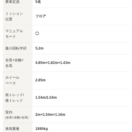
乗車定員
5名
ミッション
フロア
位置
マニュアル
◯
モード
最小回転半径
5.2m
全長×全幅×
4.85m×1.82m×1.43m
全高
ホイール
2.85m
ベース
前トレッド/
1.54m/1.54m
後トレッド
室内
2m×1.54m×1.16m
(全長×全幅×全高)
車両重量
1890kg