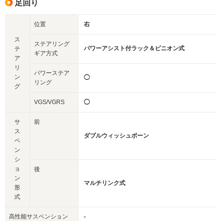
足回り
位置
右
ス
ステアリング
パワーアシスト付ラック＆ピニオン式
テ
ギア方式
ア
リ
パワーステア
ン
◯
リング
グ
VGS/VGRS
◯
サ
前
ス
ダブルウィッシュボーン
ペ
ン
シ
ョ
後
ン
マルチリンク式
形
式
高性能サスペンション
-