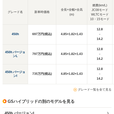
燃費(km/L)
全長×全幅×全高
JC08モード
グレード名
新車時価格
(m)
WLTCモード
10・15モード
12.8
450h
697万円(税込)
4.85×1.82×1.43
-
14.2
12.8
450h バージョ
797万円(税込)
4.85×1.82×1.43
-
ンL
14.2
12.8
450h バージョ
735万円(税込)
4.85×1.82×1.43
-
ンI
14.2
グレード一覧を全て見る
GSハイブリッドの別のモデルを見る
450h バージョンL