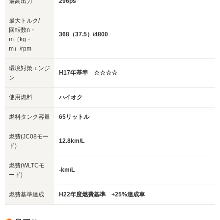
最高出力
296ps
最大トルク/
回転数n・
368（37.5）/4800
m（kg・
m）/rpm
環境対策エンジ
H17年基準 ☆☆☆☆
ン
使用燃料
ハイオク
燃料タンク容量
65リットル
燃費(JC08モー
12.8km/L
ド)
燃費(WLTCモ
-km/L
ード)
燃費基準達成
H22年度燃費基準 +25%達成車