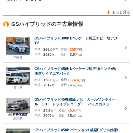
もっと見る
GSハイブリッドの中古車情報
GSハイブリッド300h Iパッケージ純正ナビ・地デジ
TV
本体：
289.0
総額：
308
万円
万円
年式：
2020
走行：
3.9
年
万km
大阪府
GSハイブリッド450h Iパッケージ純正18インチAW
後席サイドエアバック
本体：
158.0
総額：
174.4
万円
万円
年式：
2012
走行：
6.6
年
万km
香川県
GSハイブリッド450h純正ナビ カールソンホイー
ル ETC ドライブレコーダー バックカメラ
本体：
34.9
総額：
49.9
万円
万円
年式：
2009
走行：
15.4
年
万km
新潟県
GSハイブリッド450h バージョンL後期Fグリル仕様/