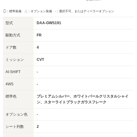
◯：標準装備 △：オプション装備
-：選択不可、またはディーラーオプション
型式
DAA-GWS191
駆動方式
FR
ドア数
4
ミッション
CVT
AI-SHIFT
-
4WS
-
標準色
プレミアムシルバー、ホワイトパールクリスタルシャイ
ン、スターライトブラックガラスフレーク
オプション色
-
シート列数
2