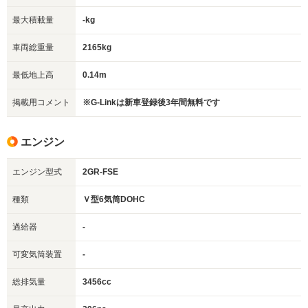
最大積載量
-kg
車両総重量
2165kg
最低地上高
0.14m
掲載用コメント
※G-Linkは新車登録後3年間無料です
エンジン
エンジン型式
2GR-FSE
種類
Ｖ型6気筒DOHC
過給器
-
可変気筒装置
-
総排気量
3456cc