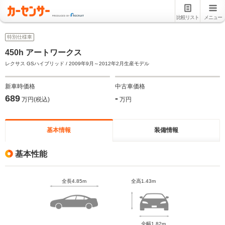
比較リスト
メニュー
特別仕様車
450h アートワークス
レクサス GSハイブリッド / 2009年9月～2012年2月生産モデル
新車時価格
中古車価格
689
-
万円(税込)
万円
基本情報
装備情報
基本性能
全長4.85m
全高1.43m
全幅1.82m